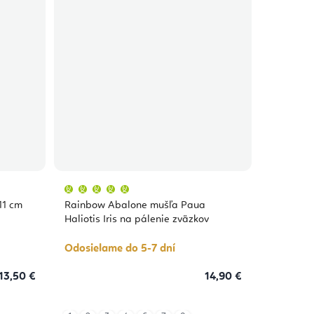
Priemerné
hodnotenie
produktu
11 cm
Rainbow Abalone mušľa Paua
je
5,0
Haliotis Iris na pálenie zväzkov
z
5
hviezdičiek.
Odosielame do 5-7 dní
13,50 €
14,90 €