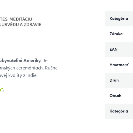
Kategória
Záruka
EAN
obyvateľmi Ameriky.
Je
Hmotnosť
manských ceremóniach. Ručne
j kvality z Indie.
Druh
m"
.
Obsah
Kategória