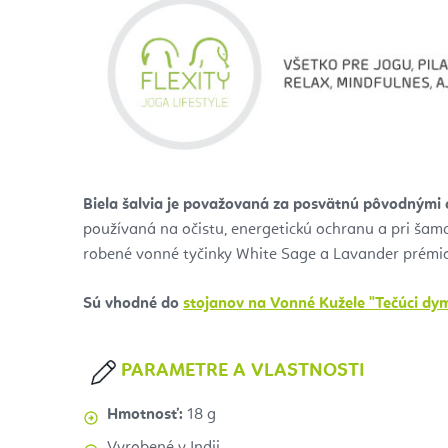
Biela šalvia je považovaná za posvätnú pôvodnými 
používaná na očistu, energetickú ochranu a pri ša
robené vonné tyčinky White Sage a Lavander prémiove
Sú vhodné do
stojanov na Vonné Kužele "Tečúci dy
PARAMETRE A VLASTNOSTI
Hmotnosť:
18 g