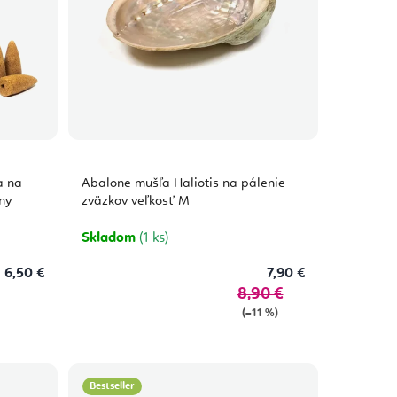
a na
Abalone mušľa Haliotis na pálenie
ny
zväzkov veľkosť M
Skladom
(1 ks)
6,50 €
7,90 €
8,90 €
(–11 %)
Bestseller