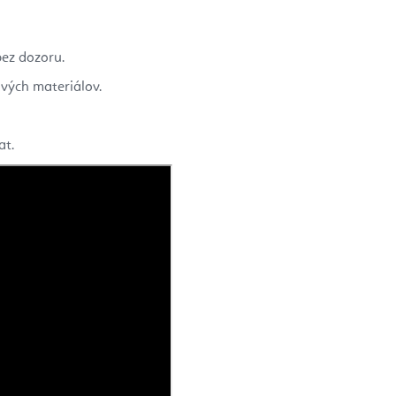
bez dozoru.
vých materiálov.
at.