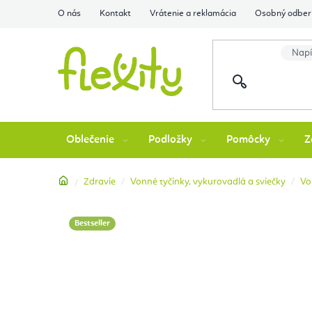
Prejsť
O nás
Kontakt
Vrátenie a reklamácia
Osobný odber 
na
obsah
Oblečenie
Podložky
Pomôcky
Z
Domov
Zdravie
Vonné tyčinky, vykurovadlá a sviečky
Vo
Bestseller