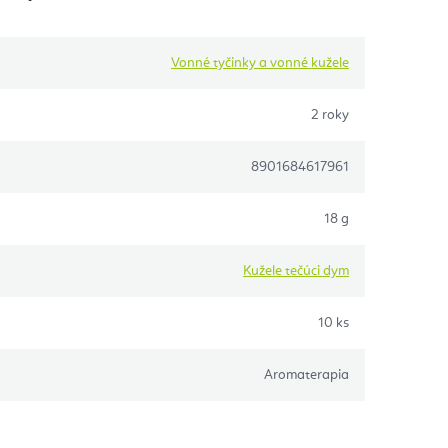
Vonné tyčinky a vonné kužele
2 roky
8901684617961
18 g
Kužele tečúci dym
10 ks
Aromaterapia