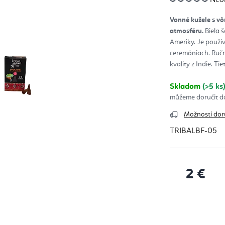
hod
pro
je
Vonné kužele s vô
0,0
z
atmosféru.
Biela 
5
hvie
Ameriky. Je použí
ceremóniach. Ruč
kvality z Indie. Ti
Skladom
(>5 ks
Možnosti dor
TRIBALBF-05
2 €
Jednotková