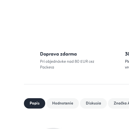
Doprava zdarma
3
Pri objednávke nad 80 EUR cez
Pl
Packeta
vr
Popis
Hodnotenie
Diskusia
Značka
A