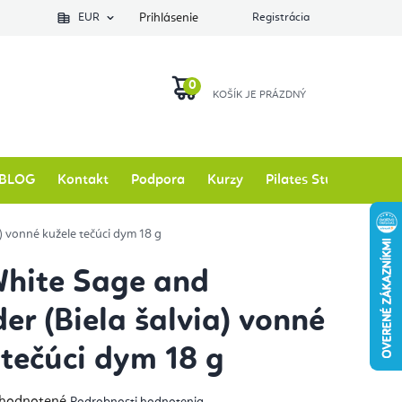
EUR
Prihlásenie
Registrácia
NÁKUPNÝ
KOŠÍK
BLOG
Kontakt
Podpora
Kurzy
Pilates Studio
Zna
 vonné kužele tečúci dym 18 g
hite Sage and
er (Biela šalvia) vonné
 tečúci dym 18 g
emerné
hodnotené
Podrobnosti hodnotenia