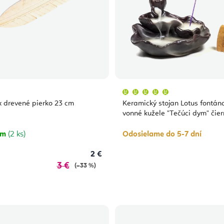
Priemerné
hodnotenie
produktu
 drevené pierko 23 cm
Keramický stojan Lotus fontán
je
5,0
vonné kužele "Tečúci dym" čier
z
5
hviezdičiek.
om
(2 ks)
Odosielame do 5-7 dní
2 €
3 €
(–33 %)