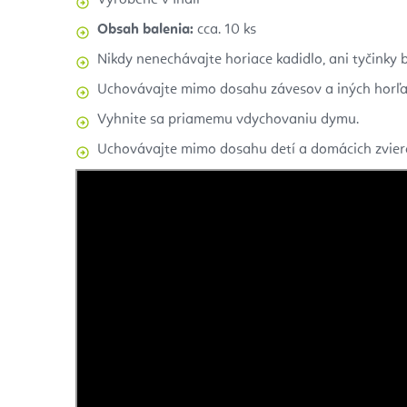
Vyrobené v Indii
Obsah balenia:
cca. 10 ks
Nikdy nenechávajte horiace kadidlo, ani tyčinky 
Uchovávajte mimo dosahu závesov a iných horľa
Vyhnite sa priamemu vdychovaniu dymu.
Uchovávajte mimo dosahu detí a domácich zvier