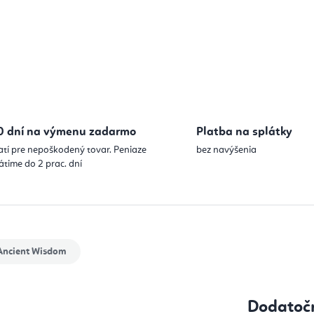
0 dní na výmenu zadarmo
Platba na splátky
atí pre nepoškodený tovar. Peniaze
bez navýšenia
átime do 2 prac. dní
ncient Wisdom
Dodatoč