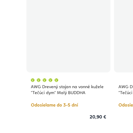
Priemerné
hodnotenie
produktu
AWG Drevený stojan na vonné kužele
AWG Dr
je
5,0
"Tečúci dym" Malý BUDDHA
"Tečúc
z
5
hviezdičiek.
Odosielame do 3-5 dní
Odosie
20,90 €