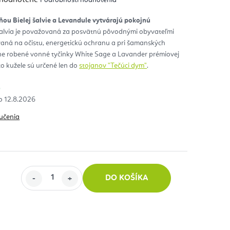
notenie
duktu
ňou Bielej šalvie a Levandule vytvárajú pokojnú
šalvia je považovaná za posvätnú pôvodnými obyvateľmi
zdičiek.
vaná na očistu, energetickú ochranu a pri šamanských
ne robené vonné tyčinky White Sage a Lavander prémiovej
eto kužele sú určené len do
stojanov "Tečúci dym"
.
)
12.8.2026
učenia
DO KOŠÍKA
 cena: