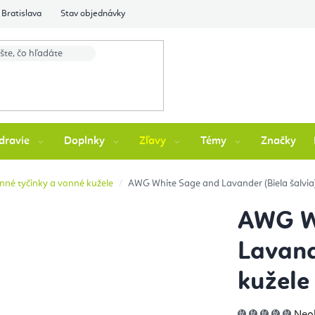
Bratislava
Stav objednávky
dravie
Doplnky
Zľavy
Témy
Značky
nné tyčinky a vonné kužele
AWG White Sage and Lavander (Biela šalvia)
AWG W
Lavand
kužele
Pri
Neo