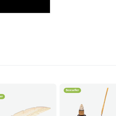
Bestseller
ler