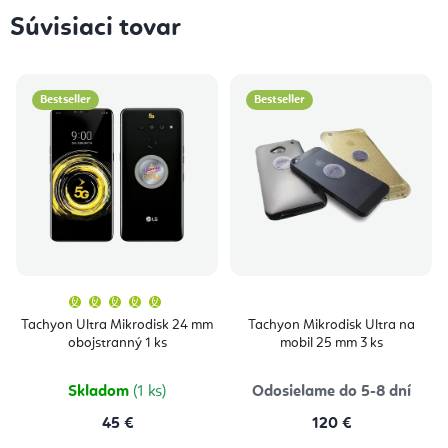
Súvisiaci tovar
Bestseller
Bestseller
Priemerné
hodnotenie
produktu
Tachyon Ultra Mikrodisk 24 mm
Tachyon Mikrodisk Ultra na
je
obojstranný 1 ks
mobil 25 mm 3 ks
5,0
z
5
hviezdičiek.
Skladom
(1 ks)
Odosielame do 5-8 dní
45 €
120 €