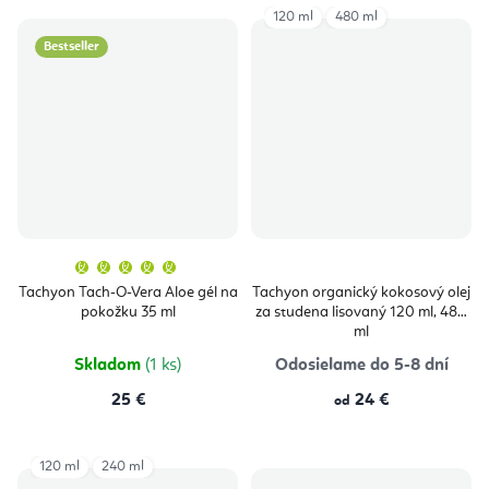
120 ml
480 ml
Bestseller
Priemerné
hodnotenie
produktu
Tachyon Tach-O-Vera Aloe gél na
Tachyon organický kokosový olej
je
pokožku 35 ml
za studena lisovaný 120 ml, 480
5,0
z
ml
5
hviezdičiek.
Skladom
(1 ks)
Odosielame do 5-8 dní
25 €
24 €
od
120 ml
240 ml