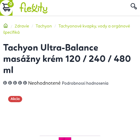
Prejsť
NÁKUPNÝ
na
obsah
KOŠÍK
Domov
Zdravie
Tachyon
Tachyonové kvapky, vody a orgánové
špecifiká
Tachyon Ultra-Balance
masážny krém 120 / 240 / 480
ml
Priemerné
Neohodnotené
Podrobnosti hodnotenia
hodnotenie
produktu
je
0,0
Akcia
z
5
hviezdičiek.