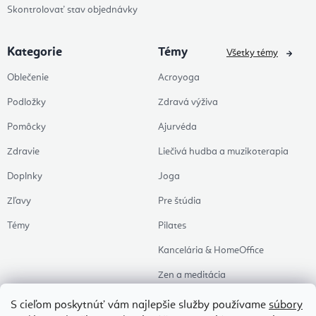
Skontrolovať stav objednávky
Kategorie
Témy
Všetky témy
Oblečenie
Acroyoga
Podložky
Zdravá výživa
Pomôcky
Ajurvéda
Zdravie
Liečivá hudba a muzikoterapia
Doplnky
Joga
Zľavy
Pre štúdia
Témy
Pilates
Kancelária & HomeOffice
Zen a meditácia
Aromaterapia
S cieľom poskytnúť vám najlepšie služby používame
súbory