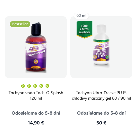
60 ml
Bestseller
Priemerné
hodnotenie
produktu
Tachyon voda Tach-O-Splash
Tachyon Ultra-Freeze PLUS
je
120 ml
chladivý masážny gél 60 / 90 ml
5,0
z
5
hviezdičiek.
Odosielame do 5-8 dní
Odosielame do 5-8 dní
14,90 €
50 €