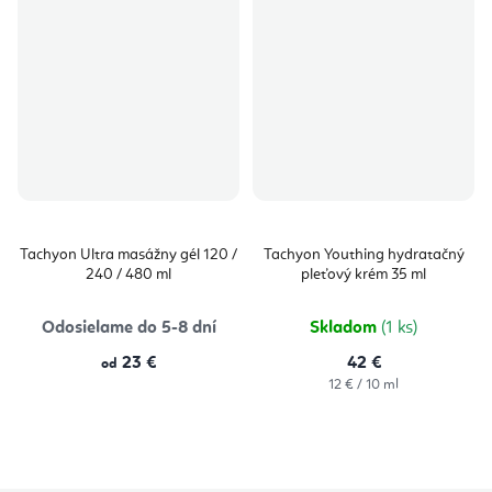
Tachyon Ultra masážny gél 120 /
Tachyon Youthing hydratačný
240 / 480 ml
pleťový krém 35 ml
Odosielame do 5-8 dní
Skladom
(1 ks)
23 €
42 €
od
Jednotková
12 € / 10 ml
cena: