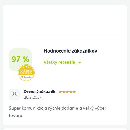
Z
á
p
ä
t
Hodnotenie zákazníkov
i
97 %
e
Všetky recenzie
Overený zákazník
28.2.2024
Super komunikácia rýchle dodanie a veľký výber
tovaru.