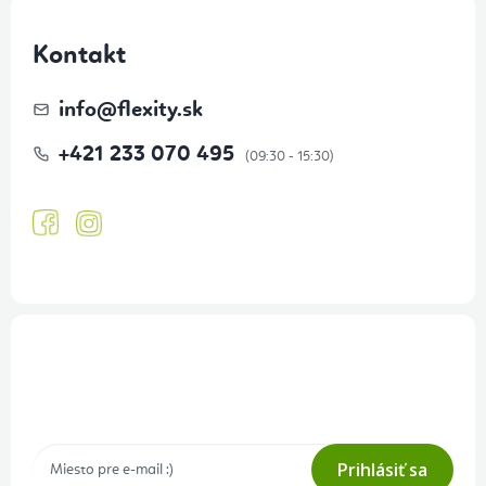
Kontakt
info
@
flexity.sk
+421 233 070 495
Prihlásenie odberu newslettera
Tajné akcie, výpredaje a súťaže na váš e-mail
Prihlásiť sa