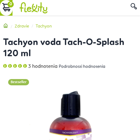
Prejsť
NÁKUPNÝ
na
obsah
KOŠÍK
Domov
Zdravie
Tachyon
Tachyon voda Tach-O-Splash
120 ml
Priemerné
3 hodnotenia
Podrobnosti hodnotenia
hodnotenie
produktu
je
5,0
Bestseller
z
5
hviezdičiek.