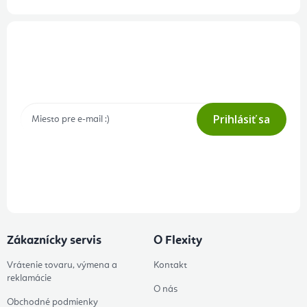
Prihlásenie odberu newslettera
Tajné akcie, výpredaje a súťaže na váš e-mail
Prihlásiť sa
Prihlásením odberu súhlasíte s
podmienkami ochrany osobných
údajov
Zákaznícky servis
O Flexity
Vrátenie tovaru, výmena a
Kontakt
reklamácie
O nás
Obchodné podmienky