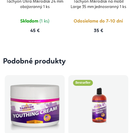
produktu
Tachyon Ultra Mikrodisk 24 mm
Tachyon Mikrodisk na mobil
je
obojstranný 1 ks
Large 35 mm jednostranný 1 ks
5,0
z
5
hviezdičiek.
Skladom
(1 ks)
Odosielame do 7-10 dní
45 €
35 €
Podobné produkty
Bestseller