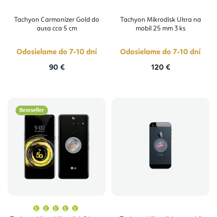
Tachyon Carmonizer Gold do
Tachyon Mikrodisk Ultra na
auta cca 5 cm
mobil 25 mm 3 ks
Odosielame do 7-10 dní
Odosielame do 7-10 dní
90 €
120 €
Bestseller
Priemerné
hodnotenie