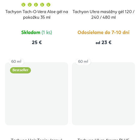
Priemerné
hodnotenie
produktu
Tachyon Tach-O-Vera Aloe gél na
Tachyon Ultra masážny gél 120 /
je
pokožku 35 ml
240 / 480 ml
5,0
z
5
hviezdičiek.
Skladom
(1 ks)
Odosielame do 7-10 dní
25 €
23 €
od
60 ml
60 ml
Bestseller