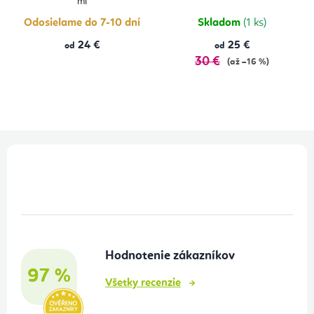
ml
Odosielame do 7-10 dní
Skladom
(1 ks)
24 €
25 €
od
od
30 €
(až –16 %)
Z
á
p
ä
t
Hodnotenie zákazníkov
i
97 %
e
Všetky recenzie