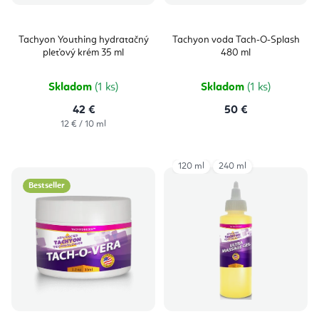
Tachyon Youthing hydratačný
Tachyon voda Tach-O-Splash
pleťový krém 35 ml
480 ml
Skladom
(1 ks)
Skladom
(1 ks)
42 €
50 €
Jednotková
12 € / 10 ml
cena:
120 ml
240 ml
Bestseller