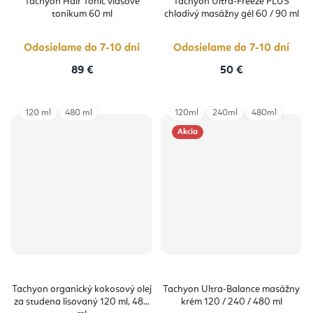
Tachyon Hair Tonic vlasové
Tachyon Ultra-Freeze PLUS
tonikum 60 ml
chladivý masážny gél 60 / 90 ml
Odosielame do 7-10 dní
Odosielame do 7-10 dní
89 €
50 €
120 ml
480 ml
120ml
240ml
480ml
Akcia
Tachyon organický kokosový olej
Tachyon Ultra-Balance masážny
za studena lisovaný 120 ml, 480
krém 120 / 240 / 480 ml