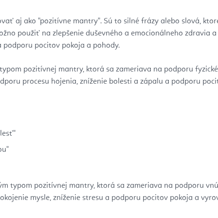
vať aj ako "pozitívne mantry". Sú to silné frázy alebo slová, kt
možno použiť na zlepšenie duševného a emocionálneho zdravia 
 a podporu pocitov pokoja a pohody.
 typom pozitívnej mantry, ktorá sa zameriava na podporu fyzick
poru procesu hojenia, zníženie bolesti a zápalu a podporu pocitu
lesť"
ou"
ckým typom pozitívnej mantry, ktorá sa zameriava na podporu vn
kojenie mysle, zníženie stresu a podporu pocitov pokoja a vyro