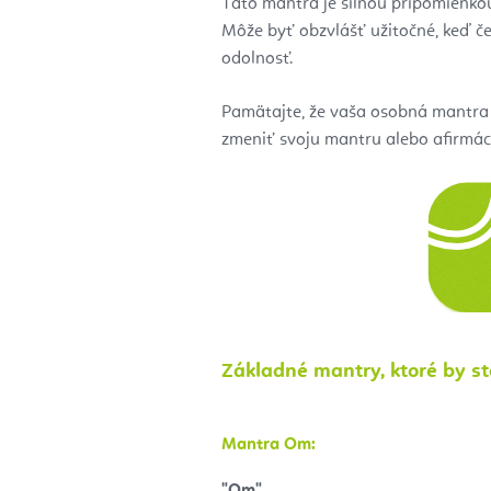
Táto mantra je silnou pripomienkou
Môže byť obzvlášť užitočné, keď č
odolnosť.
Pamätajte, že vaša osobná mantra a
zmeniť svoju mantru alebo afirmáciu
Základné mantry, ktoré by s
Mantra Om:
"Om"