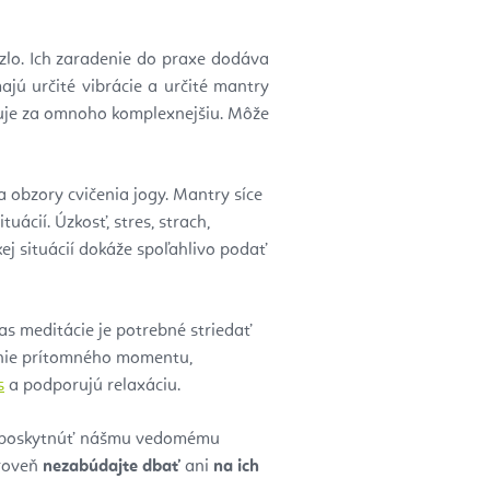
úzlo. Ich zaradenie do praxe dodáva
ajú určité vibrácie a určité mantry
uje za omnoho komplexnejšiu. Môže
a obzory cvičenia jogy. Mantry síce
ituácií. Úzkosť, stres, strach,
ej situácií dokáže spoľahlivo podať
s meditácie je potrebné striedať
ie prítomného momentu,
s
a podporujú relaxáciu.
 a poskytnúť nášmu vedomému
ároveň
nezabúdajte dbať
ani
na ich