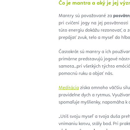
Čo je mantra a aký je jej vý
Mantry sú považované za
posvätn
pri cvičení jogy na jej posvätnost
túto energiu dokážu rezonovať, a
prepájať zvuk, telo a myseľ do hlbo
Častokrát sú mantry a ich používa
primárne predstavujú jogové nástr
samota...pri všetkých týchto emóci
pomocnú ruku a objať nás.
Meditácia
získa omnoho väčšiu silu
pravidelne dych a rytmus. Využíva
spomaľuje myšlienky, napomáha k 
„Utíš svoju myseľ a tvoja duša p
vnímaniu kotvu, stály bod. Pri pra