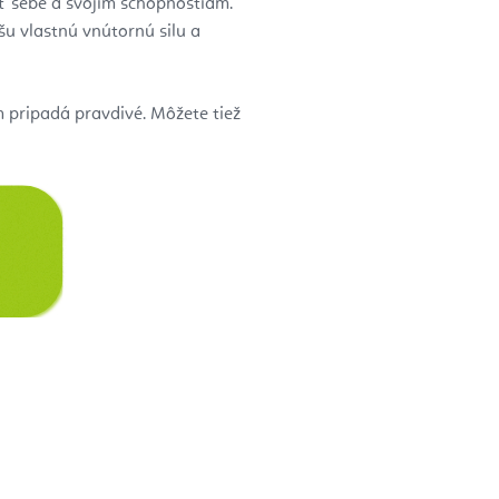
ať sebe a svojim schopnostiam.
u vlastnú vnútornú silu a
 pripadá pravdivé. Môžete tiež