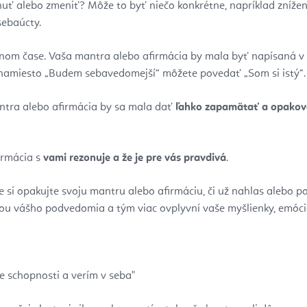
uť alebo zmeniť? Môže to byť niečo konkrétne, napríklad zníženi
sebaúcty.
omnom čase. Vaša mantra alebo afirmácia by mala byť napísaná v
 namiesto „Budem sebavedomejší“ môžete povedať „Som si istý“.
antra alebo afirmácia by sa mala dať
ľahko zapamätať a opakov
irmácia s
vami rezonuje a že je pre vás pravdivá
.
ne si opakujte svoju mantru alebo afirmáciu, či už nahlas alebo p
ou vášho podvedomia a tým viac ovplyvní vaše myšlienky, emócie
je schopnosti a verím v seba"