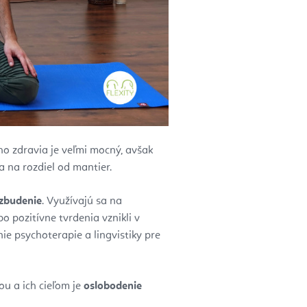
ho zdravia je veľmi mocný, avšak
 na rozdiel od mantier.
zbudenie
. Využívajú sa na
o pozitívne tvrdenia vznikli v
e psychoterapie a lingvistiky pre
u a ich cieľom je
oslobodenie