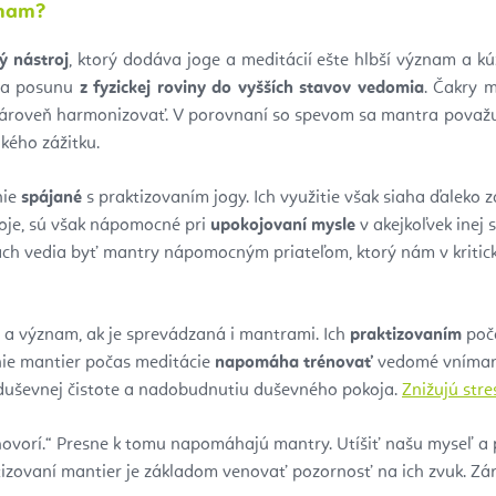
znam?
ý nástroj
, ktorý dodáva joge a meditácií ešte hlbší význam a k
i a posunu
z fyzickej roviny do vyšších stavov vedomia
. Čakry m
 zároveň harmonizovať. V porovnaní so spevom sa mantra považ
kého zážitku.
nie
spájané
s praktizovaním jogy. Ich využitie však siaha ďaleko z
oje, sú však nápomocné pri
upokojovaní mysle
v akejkoľvek inej s
ách vedia byť mantry nápomocným priateľom, ktorý nám v kritick
 a význam, ak je sprevádzaná i mantrami. Ich
praktizovaním
poča
nie mantier počas meditácie
napomáha trénovať
vedomé vníman
duševnej čistote a nadobudnutiu duševného pokoja.
Znižujú stre
rehovorí.“ Presne k tomu napomáhajú mantry. Utíšiť našu myseľ
ktizovaní mantier je základom venovať pozornosť na ich zvuk. Z