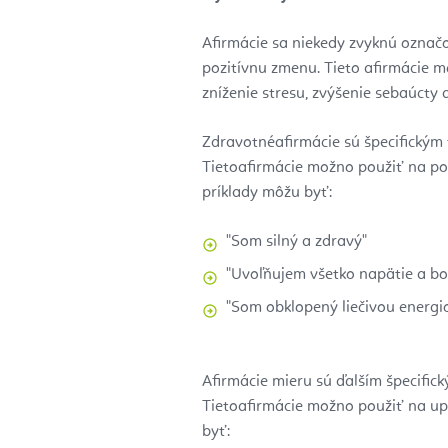
Afirmácie sa niekedy zvyknú označo
pozitívnu zmenu. Tieto afirmácie 
zníženie stresu, zvýšenie sebaúcty
Zdravotné
afirmácie sú špecifickým
Tieto
afirmácie možno použiť na pod
príklady môžu byť:
"Som silný a zdravý"
"Uvoľňujem všetko napätie a bo
"Som obklopený liečivou energi
Afirmácie mieru sú ďalším špecifi
Tieto
afirmácie možno použiť na upo
byť: