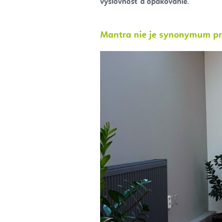
výslovnosť a opakovanie
.
Mantra nie je synonymum pr