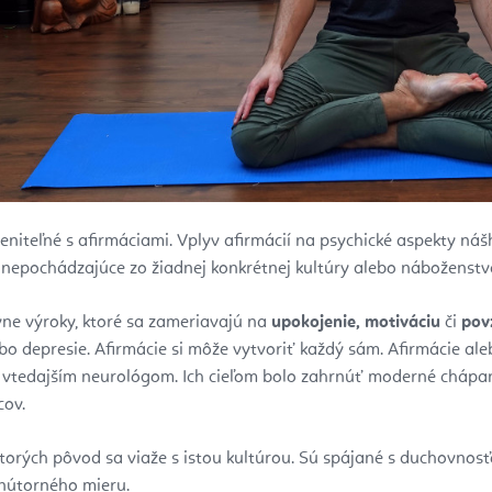
niteľné s afirmáciami. Vplyv afirmácií na psychické aspekty náš
nepochádzajúce zo žiadnej konkrétnej kultúry alebo náboženstva
vne výroky, ktoré sa zameriavajú na
upokojenie, motiváciu
či
pov
bo depresie. Afirmácie si môže vytvoriť každý sám. Afirmácie aleb
 vtedajším neurológom. Ich cieľom bolo zahrnúť moderné chápani
ov.
torých pôvod sa viaže s istou kultúrou. Sú spájané s duchovnosťo
nútorného mieru.