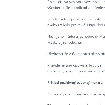
Čo chcete vo svojom živote dosiahn
všeobecnejšie, napríklad zlepšenie 
Zapíšte si to v pozitívnom a prít
akoby už bola pravdivá. Napríklad
Nech je to krátke a jednoduché. M
krátka a jednoduchá.
Uistite sa, že vaša mantra alebo af
Pravidelne si ju opakujte. Pravidel
opakovať, tým viac sa stane súčasť
Príklad pozitívnej osobnej mantry:
"Som silný a schopný, verím vo svo