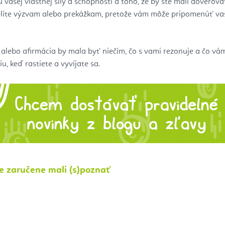
 vašej vlastnej sily a schopností a toho, že by ste mali dôverov
elíte výzvam alebo prekážkam, pretože vám môže pripomenúť vaš
lebo afirmácia by mala byť niečím, čo s vami rezonuje a čo vám
, keď rastiete a vyvíjate sa.
te zaručene mali (s)poznať