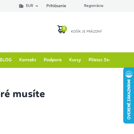
EUR
Prihlásenie
Registrácia
NÁKUPNÝ
KOŠÍK
BLOG
Kontakt
Podpora
Kurzy
Pilates Studio
Zna
oré musíte