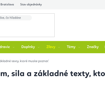
Bratislava
Stav objednávky
dravie
Doplnky
Zľavy
Témy
Značky
ákladné texty, ktoré musíte poznať
, sila a základné texty, kt