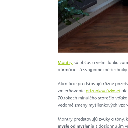
Mantry
sú občas a veľmi ľahko zame
afirmácie sú svojpomocné techniky 
Afirmácie predstavujú rôzne pozití
zmierňovanie
príznakov úzkosti
ale
70.rokoch minulého storočia vďaka
vedomé zmeny myšlienkových vzorc
Mantry predstavujú zvuky a tóny, k
mysle od myslenia
s dosiahnutím v