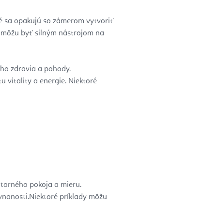
oré sa opakujú so zámerom vytvoriť
a môžu byť silným nástrojom na
ého zdravia a pohody.
 vitality a energie. Niektoré
útorného pokoja a mieru.
vnanosti.
Niektoré príklady môžu