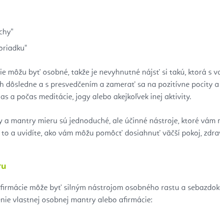
chy"
oriadku"
ie môžu byť osobné, takže je nevyhnutné nájsť si takú, ktorá s 
ch dôsledne a s presvedčením a zamerať sa na pozitívne pocity a
s a počas meditácie, jogy alebo akejkoľvek inej aktivity.
y a mantry mieru sú jednoduché, ale účinné nástroje, ktoré vám
 to a uvidíte, ako vám môžu pomôcť dosiahnuť väčší pokoj, zdra
ru
firmácie môže byť silným nástrojom osobného rastu a sebazdokon
ie vlastnej osobnej mantry alebo afirmácie: