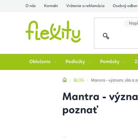
Prejsť
O nás
Kontakt
Vrátenie a reklamácia
Osobný odber 
na
obsah
Oblečenie
Podložky
Pomôcky
Z
Domov
BLOG
Mantra - význam, sila a z
Mantra - význam
poznať