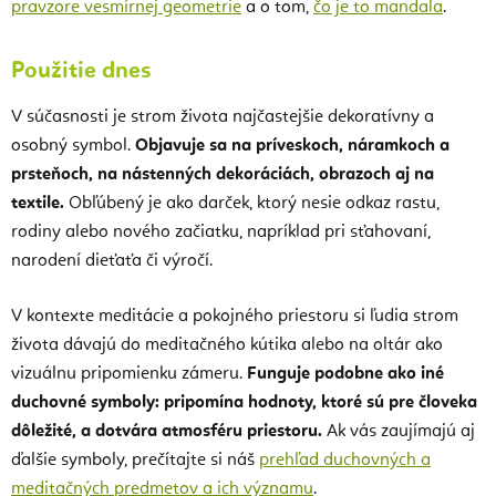
pravzore vesmírnej geometrie
a o tom,
čo je to mandala
.
Použitie dnes
V súčasnosti je strom života najčastejšie dekoratívny a
osobný symbol.
Objavuje sa na príveskoch, náramkoch a
prsteňoch, na nástenných dekoráciách, obrazoch aj na
textile.
Obľúbený je ako darček, ktorý nesie odkaz rastu,
rodiny alebo nového začiatku, napríklad pri sťahovaní,
narodení dieťaťa či výročí.
V kontexte meditácie a pokojného priestoru si ľudia strom
života dávajú do meditačného kútika alebo na oltár ako
vizuálnu pripomienku zámeru.
Funguje podobne ako iné
duchovné symboly: pripomína hodnoty, ktoré sú pre človeka
dôležité, a dotvára atmosféru priestoru.
Ak vás zaujímajú aj
ďalšie symboly, prečítajte si náš
prehľad duchovných a
meditačných predmetov a ich významu
.