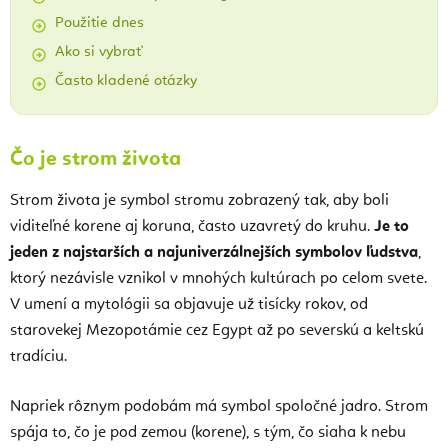
Použitie dnes
Ako si vybrať
Často kladené otázky
Čo je strom života
Strom života je symbol stromu zobrazený tak, aby boli
viditeľné korene aj koruna, často uzavretý do kruhu.
Je to
jeden z najstarších a najuniverzálnejších symbolov ľudstva
,
ktorý nezávisle vznikol v mnohých kultúrach po celom svete.
V umení a mytológii sa objavuje už tisícky rokov, od
starovekej Mezopotámie cez Egypt až po severskú a keltskú
tradíciu.
Napriek rôznym podobám má symbol spoločné jadro. Strom
spája to, čo je pod zemou (korene), s tým, čo siaha k nebu