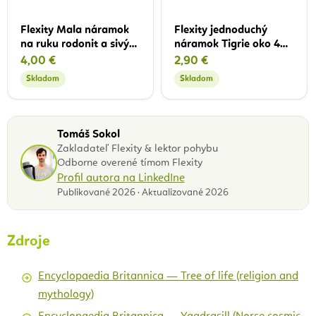
Flexity Mala náramok
Flexity jednoduchý
na ruku rodonit a sivý
náramok Tigrie oko 4
kremeň s pierkom, 8
mm
4,00 €
2,90 €
mm
Skladom
Skladom
Tomáš Sokol
Zakladateľ Flexity & lektor pohybu
Odborne overené tímom Flexity
Profil autora na LinkedIne
Publikované 2026 · Aktualizované 2026
Zdroje
Encyclopaedia Britannica — Tree of life (religion and
mythology)