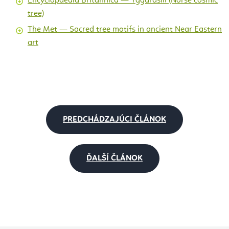
Encyclopaedia Britannica — Yggdrasill (Norse cosmic
tree)
The Met — Sacred tree motifs in ancient Near Eastern
art
PREDCHÁDZAJÚCI ČLÁNOK
ĎALŠÍ ČLÁNOK