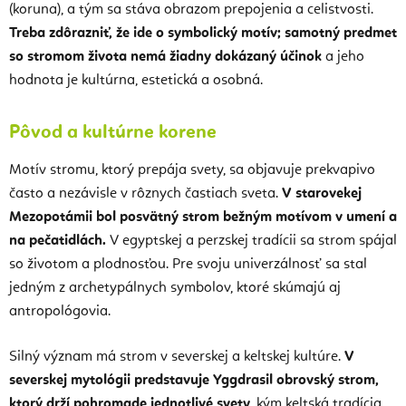
(koruna), a tým sa stáva obrazom prepojenia a celistvosti.
Treba zdôrazniť, že ide o symbolický motív; samotný predmet
so stromom života nemá žiadny dokázaný účinok
a jeho
hodnota je kultúrna, estetická a osobná.
Pôvod a kultúrne korene
Motív stromu, ktorý prepája svety, sa objavuje prekvapivo
často a nezávisle v rôznych častiach sveta.
V starovekej
Mezopotámii bol posvätný strom bežným motívom v umení a
na pečatidlách.
V egyptskej a perzskej tradícii sa strom spájal
so životom a plodnosťou. Pre svoju univerzálnosť sa stal
jedným z archetypálnych symbolov, ktoré skúmajú aj
antropológovia.
Silný význam má strom v severskej a keltskej kultúre.
V
severskej mytológii predstavuje Yggdrasil obrovský strom,
ktorý drží pohromade jednotlivé svety
, kým keltská tradícia