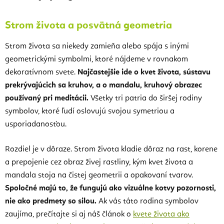
Strom života a posvätná geometria
Strom života sa niekedy zamieňa alebo spája s inými
geometrickými symbolmi, ktoré nájdeme v rovnakom
dekoratívnom svete.
Najčastejšie ide o kvet života, sústavu
prekrývajúcich sa kruhov, a o mandalu, kruhový obrazec
používaný pri meditácii.
Všetky tri patria do širšej rodiny
symbolov, ktoré ľudí oslovujú svojou symetriou a
usporiadanosťou.
Rozdiel je v dôraze. Strom života kladie dôraz na rast, korene
a prepojenie cez obraz živej rastliny, kým kvet života a
mandala stoja na čistej geometrii a opakovaní tvarov.
Spoločné majú to, že fungujú ako vizuálne kotvy pozornosti,
nie ako predmety so silou.
Ak vás táto rodina symbolov
zaujíma, prečítajte si aj náš článok o
kvete života ako