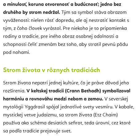
a minulosť, koruna otvorenosť a budúcnosť; jedno bez
druhého by strom nedržal.
Tým sa symbol stáva obrazom
vyváženosti: nielen rásť dopredu, ale aj nestratiť kontakt s
tým, z čoho človek vyrástol. Pre niekoho je to pripomienka
rodiny a tradície, pre iného obraz osobnej odolnosti a
schopnosti čeliť zmenám bez toho, aby stratil pevnú pôdu
pod nohami.
Strom života v rôznych tradíciách
Strom života nepatrí jednej kultúre, čo je práve dôvod jeho
rozšírenia.
V keltskej tradícii (Crann Bethadh) symbolizoval
harmóniu a rovnováhu medzi nebom a zemou.
V severskej
mytológii Yggdrasil spájal jednotlivé svety vesmíru. V kabale,
mystickej vetve judaizmu, sa strom života (Etz Chaim)
používa ako schéma desiatich sefirot, teda úrovní, cez ktoré
sa podľa tradície prejavuje svet.