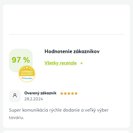
Z
á
p
ä
t
Hodnotenie zákazníkov
i
97 %
e
Všetky recenzie
Overený zákazník
28.2.2024
Super komunikácia rýchle dodanie a veľký výber
tovaru.