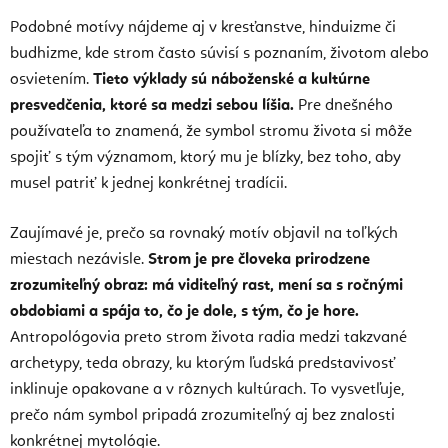
Podobné motívy nájdeme aj v kresťanstve, hinduizme či
budhizme, kde strom často súvisí s poznaním, životom alebo
osvietením.
Tieto výklady sú náboženské a kultúrne
presvedčenia, ktoré sa medzi sebou líšia.
Pre dnešného
používateľa to znamená, že symbol stromu života si môže
spojiť s tým významom, ktorý mu je blízky, bez toho, aby
musel patriť k jednej konkrétnej tradícii.
Zaujímavé je, prečo sa rovnaký motív objavil na toľkých
miestach nezávisle.
Strom je pre človeka prirodzene
zrozumiteľný obraz: má viditeľný rast, mení sa s ročnými
obdobiami a spája to, čo je dole, s tým, čo je hore.
Antropológovia preto strom života radia medzi takzvané
archetypy, teda obrazy, ku ktorým ľudská predstavivosť
inklinuje opakovane a v rôznych kultúrach. To vysvetľuje,
prečo nám symbol pripadá zrozumiteľný aj bez znalosti
konkrétnej mytológie.