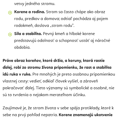
vetvy jedného stromu.
Korene a rodina.
Strom sa často chápe ako obraz
rodu, predkov a domova; odtiaľ pochádza aj pojem
rodokmeň, doslova „strom rodu".
Sila a stabilita.
Pevný kmeň a hlboké korene
predstavujú odolnosť a schopnosť ustáť aj náročné
obdobia.
Práve obraz koreňov, ktoré držia, a koruny, ktorá rastie
ďalej, robí zo stromu života pripomienku, že rast a stabilita
idú ruka v ruke.
Pre mnohých je preto osobnou pripomienkou
vlastnej cesty: vedieť, odkiaľ človek vyšiel, a zároveň
pokračovať ďalej. Tieto významy sú symbolické a osobné, nie
sú to tvrdenia o nejakom merateľnom účinku.
Zaujímavé je, že strom života v sebe spája protiklady, ktoré k
sebe na prvý pohľad nepatria.
Korene znamenajú ukotvenie