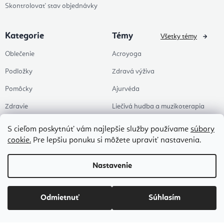
Skontrolovať stav objednávky
Kategorie
Témy
Všetky témy
Oblečenie
Acroyoga
Podložky
Zdravá výživa
Pomôcky
Ajurvéda
Zdravie
Liečivá hudba a muzikoterapia
Doplnky
Joga
S cieľom poskytnúť vám najlepšie služby používame
súbory
cookie.
Pre lepšiu ponuku si môžete upraviť nastavenia.
Zľavy
Pre štúdia
Témy
Pilates
Nastavenie
Kancelária & HomeOffice
Zen a meditácia
Odmietnuť
Súhlasím
Aromaterapia