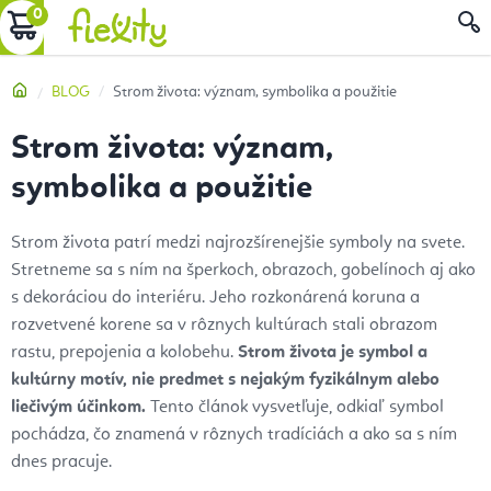
Prejsť
NÁKUPNÝ
na
obsah
KOŠÍK
Domov
BLOG
Strom života: význam, symbolika a použitie
Strom života: význam,
symbolika a použitie
Strom života patrí medzi najrozšírenejšie symboly na svete.
Stretneme sa s ním na šperkoch, obrazoch, gobelínoch aj ako
s dekoráciou do interiéru. Jeho rozkonárená koruna a
rozvetvené korene sa v rôznych kultúrach stali obrazom
rastu, prepojenia a kolobehu.
Strom života je symbol a
kultúrny motív, nie predmet s nejakým fyzikálnym alebo
liečivým účinkom.
Tento článok vysvetľuje, odkiaľ symbol
pochádza, čo znamená v rôznych tradíciách a ako sa s ním
dnes pracuje.