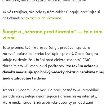
a kultúrne, nie sú to fyzikálne ani zdravotné účinky.
Ak vás zaujíma, ako celý systém čakier funguje, prečítajte si
náš článok o
čakrách a ich význame
.
Šungit a „ochrana pred žiarením" — čo o tom
vieme
Toto je téma, kvôli ktorej sa šungit predáva najviac, a
zároveň oblasť, kde treba byť úplne presný. Okolo šungitu
koluje tvrdenie, že „chráni pred elektrosmogom", EMG
žiarením z Wi-Fi, mobilov či počítačov.
Pre takúto ochranu
človeka neexistuje spoľahlivý vedecký dôkaz a nerobíme z nej
žiadne zdravotné tvrdenie.
Treba si uvedomiť dve veci. Po prvé, bežné Wi-Fi a mobilné
zariadenia vysielajú neionizujúce žiarenie nízkej intenzity,
ktoré medzinárodné zdravotnícke autority pri dodržaní