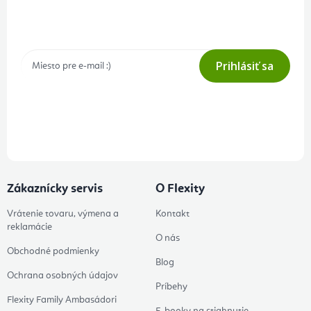
Prihlásenie odberu newslettera
Tajné akcie, výpredaje a súťaže na váš e-mail
Prihlásiť sa
Prihlásením odberu súhlasíte s
podmienkami ochrany osobných
údajov
Zákaznícky servis
O Flexity
Vrátenie tovaru, výmena a
Kontakt
reklamácie
O nás
Obchodné podmienky
Blog
Ochrana osobných údajov
Príbehy
Flexity Family Ambasádori