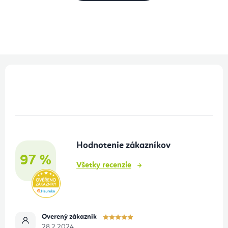
Z
á
p
ä
t
Hodnotenie zákazníkov
i
97 %
e
Všetky recenzie
Overený zákazník
28.2.2024