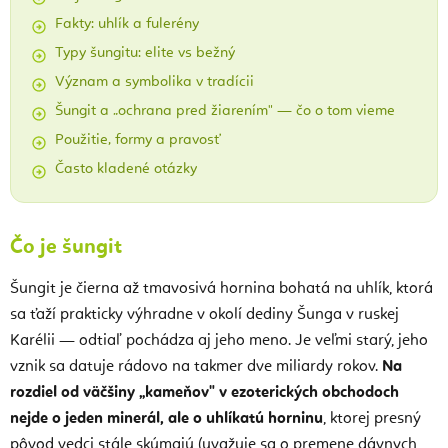
Fakty: uhlík a fulerény
Typy šungitu: elite vs bežný
Význam a symbolika v tradícii
Šungit a „ochrana pred žiarením" — čo o tom vieme
Použitie, formy a pravosť
Často kladené otázky
Čo je šungit
Šungit je čierna až tmavosivá hornina bohatá na uhlík, ktorá
sa ťaží prakticky výhradne v okolí dediny Šunga v ruskej
Karélii — odtiaľ pochádza aj jeho meno. Je veľmi starý, jeho
vznik sa datuje rádovo na takmer dve miliardy rokov.
Na
rozdiel od väčšiny „kameňov" v ezoterických obchodoch
nejde o jeden minerál, ale o uhlíkatú horninu
, ktorej presný
pôvod vedci stále skúmajú (uvažuje sa o premene dávnych