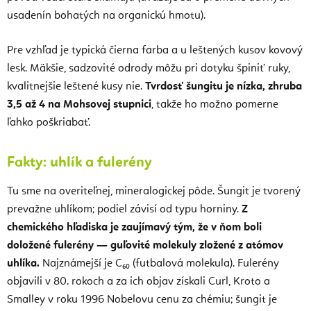
usadenín bohatých na organickú hmotu).
Pre vzhľad je typická čierna farba a u leštených kusov kovový
lesk. Mäkšie, sadzovité odrody môžu pri dotyku špiniť ruky,
kvalitnejšie leštené kusy nie.
Tvrdosť šungitu je nízka, zhruba
3,5 až 4 na Mohsovej stupnici
, takže ho možno pomerne
ľahko poškriabať.
Fakty: uhlík a fulerény
Tu sme na overiteľnej, mineralogickej pôde. Šungit je tvorený
prevažne uhlíkom; podiel závisí od typu horniny.
Z
chemického hľadiska je zaujímavý tým, že v ňom boli
doložené fulerény — guľovité molekuly zložené z atómov
uhlíka.
Najznámejší je C₆₀ (futbalová molekula). Fulerény
objavili v 80. rokoch a za ich objav získali Curl, Kroto a
Smalley v roku 1996 Nobelovu cenu za chémiu; šungit je