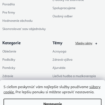
E-booky na stiahnutie
Poradňa
Spolupracujeme
Pre firmy
Osobný odber
Hodnotenie obchodu
Skontrolovať stav objednávky
Kategorie
Témy
Všetky témy
Oblečenie
Acroyoga
Podložky
Zdravá výživa
Pomôcky
Ajurvéda
Zdravie
Liečivá hudba a muzikoterapia
Doplnky
Joga
S cieľom poskytnúť vám najlepšie služby používame
súbory
cookie.
Pre lepšiu ponuku si môžete upraviť nastavenia.
Zľavy
Pre štúdia
Témy
Pilates
Nastavenie