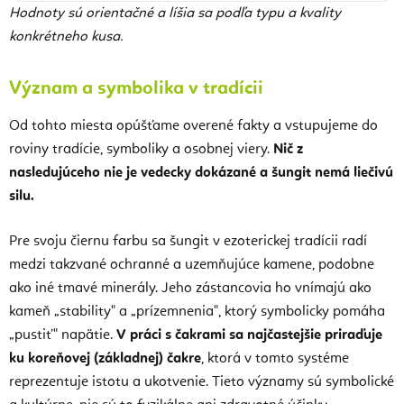
Hodnoty sú orientačné a líšia sa podľa typu a kvality
konkrétneho kusa.
Význam a symbolika v tradícii
Od tohto miesta opúšťame overené fakty a vstupujeme do
roviny tradície, symboliky a osobnej viery.
Nič z
nasledujúceho nie je vedecky dokázané a šungit nemá liečivú
silu.
Pre svoju čiernu farbu sa šungit v ezoterickej tradícii radí
medzi takzvané ochranné a uzemňujúce kamene, podobne
ako iné tmavé minerály. Jeho zástancovia ho vnímajú ako
kameň „stability" a „prízemnenia", ktorý symbolicky pomáha
„pustiť" napätie.
V práci s čakrami sa najčastejšie priraďuje
ku koreňovej (základnej) čakre
, ktorá v tomto systéme
reprezentuje istotu a ukotvenie. Tieto významy sú symbolické