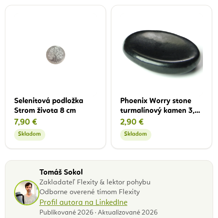
Selenitová podložka
Phoenix Worry stone
Strom života 8 cm
turmalínový kamen 3,5
- 4,5 cm
7,90 €
2,90 €
Skladom
Skladom
Tomáš Sokol
Zakladateľ Flexity & lektor pohybu
Odborne overené tímom Flexity
Profil autora na LinkedIne
Publikované 2026 · Aktualizované 2026