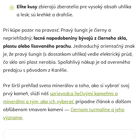
Elite kusy
zbierajú zberatelia pre vysoký obsah uhlíka
a lesk; sú krehké a drahšie.
Pri kúpe pozor na pravosť. Pravý šungit je čierny a
nepriehľadný;
lacné napodobeniny bývajú z čierneho skla,
plastu alebo lisovaného prachu
. Jednoduchý orientačný znak
je, že pravý šungit (s dostatkom uhlíka) vedie elektrický prúd,
čo sklo ani plast nerobia. Spoľahlivý nákup je od overeného
predajcu s pôvodom z Karélie.
Pre širší prehľad sveta minerálov a toho, ako si vybrať svoj
prvý kameň, slúži náš
sprievodca liečivými kameňmi a
minerálmi a tým, ako ich vyberať
, prípadne článok o ďalšom
obľúbenom tmavom kameni —
čiernom turmalíne a jeho
význame
.