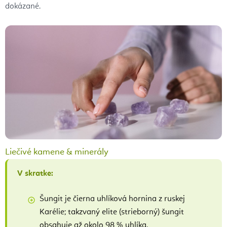
dokázané.
Liečivé kamene & minerály
V skratke:
Šungit je čierna uhlíková hornina z ruskej
Karélie; takzvaný elite (strieborný) šungit
obsahuje až okolo 98 % uhlíka.