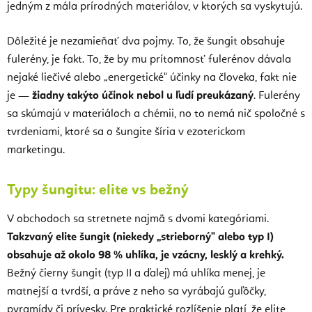
jedným z mála prírodných materiálov, v ktorých sa vyskytujú.
Dôležité je nezamieňať dva pojmy. To, že šungit obsahuje
fulerény, je fakt. To, že by mu prítomnosť fulerénov dávala
nejaké liečivé alebo „energetické" účinky na človeka, fakt nie
je —
žiadny takýto účinok nebol u ľudí preukázaný
. Fulerény
sa skúmajú v materiáloch a chémii, no to nemá nič spoločné s
tvrdeniami, ktoré sa o šungite šíria v ezoterickom
marketingu.
Typy šungitu: elite vs bežný
V obchodoch sa stretnete najmä s dvomi kategóriami.
Takzvaný elite šungit (niekedy „strieborný" alebo typ I)
obsahuje až okolo 98 % uhlíka, je vzácny, lesklý a krehký.
Bežný čierny šungit (typ II a ďalej) má uhlíka menej, je
matnejší a tvrdší, a práve z neho sa vyrábajú guľôčky,
pyramídy či prívesky. Pre praktické rozlíšenie platí, že elite