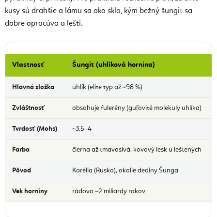
kusy sú drahšie a lámu sa ako sklo, kým bežný šungit sa
dobre opracúva a leští.
Vlastnosť
Šungit (uhlíková hornina)
Hlavná zložka
uhlík (elite typ až ~98 %)
Zvláštnosť
obsahuje fulerény (guľovité molekuly uhlíka)
Tvrdosť (Mohs)
~3,5–4
Farba
čierna až tmavosivá, kovový lesk u leštených
Pôvod
Karélia (Rusko), okolie dediny Šunga
Vek horniny
rádovo ~2 miliardy rokov