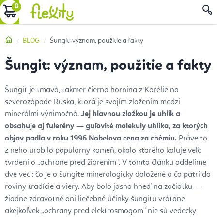
Prejsť
NÁKUPNÝ
na
obsah
KOŠÍK
Domov
BLOG
Šungit: význam, použitie a fakty
Šungit: význam, použitie a fakty
Šungit je tmavá, takmer čierna hornina z Karélie na
severozápade Ruska, ktorá je svojím zložením medzi
minerálmi výnimočná.
Jej hlavnou zložkou je uhlík a
obsahuje aj fulerény — guľovité molekuly uhlíka, za ktorých
objav padla v roku 1996 Nobelova cena za chémiu.
Práve to
z neho urobilo populárny kameň, okolo ktorého koluje veľa
tvrdení o „ochrane pred žiarením". V tomto článku oddelíme
dve veci: čo je o šungite mineralogicky doložené a čo patrí do
roviny tradície a viery. Aby bolo jasno hneď na začiatku —
žiadne zdravotné ani liečebné účinky šungitu vrátane
akejkoľvek „ochrany pred elektrosmogom" nie sú vedecky