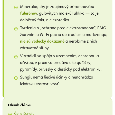
Mineralogicky je zaujímavý prítomnosťou
fulerénov
, guľovitých molekúl uhlíka — to je
doložený fakt, nie ezoterika.
Tvrdenia o „ochrane pred elektrosmogom", EMG
žiarením a Wi-Fi patria do tradície a marketingu;
nie sú vedecky dokázané
a nerobíme z nich
zdravotné sľuby.
V tradícii sa spája s uzemnením, ochranou a
očistou; v praxi sa predáva ako guľôčky,
pyramídy, prívesky a destičky pod elektroniku.
Šungit nemá liečivé účinky a nenahrádza
lekársku starostlivosť.
Obsah článku
Čo je šungit