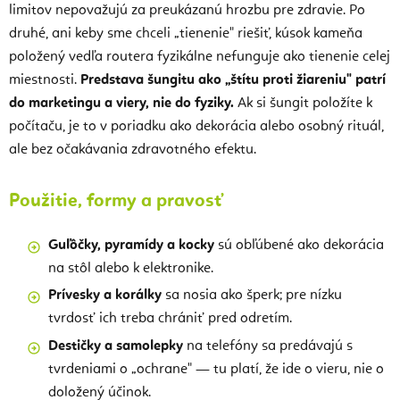
limitov nepovažujú za preukázanú hrozbu pre zdravie. Po
druhé, ani keby sme chceli „tienenie" riešiť, kúsok kameňa
položený vedľa routera fyzikálne nefunguje ako tienenie celej
miestnosti.
Predstava šungitu ako „štítu proti žiareniu" patrí
do marketingu a viery, nie do fyziky.
Ak si šungit položíte k
počítaču, je to v poriadku ako dekorácia alebo osobný rituál,
ale bez očakávania zdravotného efektu.
Použitie, formy a pravosť
Guľôčky, pyramídy a kocky
sú obľúbené ako dekorácia
na stôl alebo k elektronike.
Prívesky a korálky
sa nosia ako šperk; pre nízku
tvrdosť ich treba chrániť pred odretím.
Destičky a samolepky
na telefóny sa predávajú s
tvrdeniami o „ochrane" — tu platí, že ide o vieru, nie o
doložený účinok.