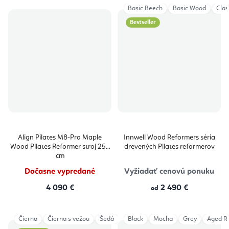
Basic Beech
Basic Wood
Clas
Bestseller
Align Pilates M8-Pro Maple
Innwell Wood Reformers séria
Wood Pilates Reformer stroj 254
drevených Pilates reformerov
cm
Dočasne vypredané
Vyžiadať cenovú ponuku
4 090 €
2 490 €
od
Čierna
Čierna s vežou
Šedá
Šedá s vežou
Black
Mocha
Grey
Aged R