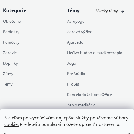
Kategorie
Témy
Všetky témy
Oblečenie
Acroyoga
Podložky
Zdravá výživa
Pomôcky
Ajurvéda
Zdravie
Liečivá hudba a muzikoterapia
Doplnky
Joga
Zľavy
Pre štúdia
Témy
Pilates
Kancelária & HomeOffice
Zen a meditácia
Aromaterapia
S cieľom poskytnúť vám najlepšie služby používame
súbory
cookie.
Pre lepšiu ponuku si môžete upraviť nastavenia.
Zdravý spánok