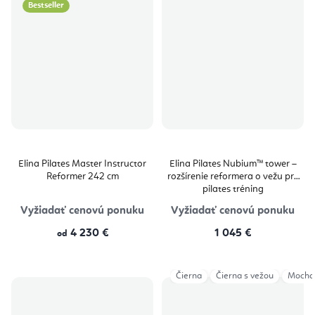
Bestseller
Elina Pilates Master Instructor
Elina Pilates Nubium™ tower –
Reformer 242 cm
rozšírenie reformera o vežu pre
pilates tréning
Vyžiadať cenovú ponuku
Vyžiadať cenovú ponuku
4 230 €
1 045 €
od
Čierna
Čierna s vežou
Mocha