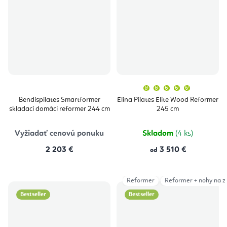
Priemern
hodnoten
produktu
Bendispilates Smartformer
Elina Pilates Elite Wood Reformer
je
skladací domáci reformer 244 cm
245 cm
5,0
z
5
hviezdičie
Vyžiadať cenovú ponuku
Skladom
(4 ks)
2 203 €
3 510 €
od
Reformer
Reformer + nohy na z
Bestseller
Bestseller