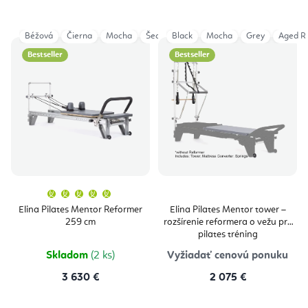
Béžová
Čierna
Mocha
Šedá
Black
Aged Rose
Mocha
Eucalyptus
Grey
Aged R
Ocea
Bestseller
Bestseller
Priemerné
hodnotenie
produktu
Elina Pilates Mentor Reformer
Elina Pilates Mentor tower –
je
259 cm
rozšírenie reformera o vežu pre
5,0
z
pilates tréning
5
hviezdičiek.
Skladom
(2 ks)
Vyžiadať cenovú ponuku
3 630 €
2 075 €