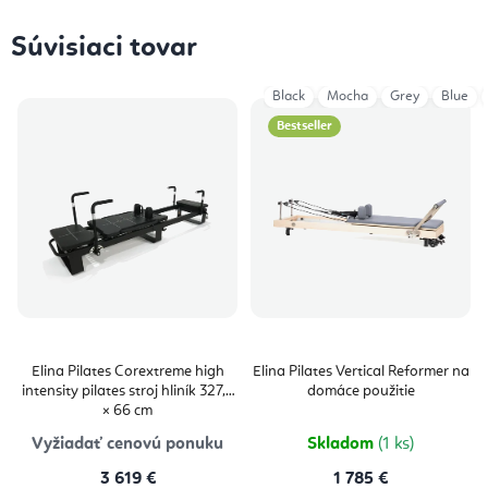
Súvisiaci tovar
Black
Mocha
Grey
Blue
Bestseller
Elina Pilates Corextreme high
Elina Pilates Vertical Reformer na
intensity pilates stroj hliník 327,7
domáce použitie
× 66 cm
Vyžiadať cenovú ponuku
Skladom
(1 ks)
3 619 €
1 785 €