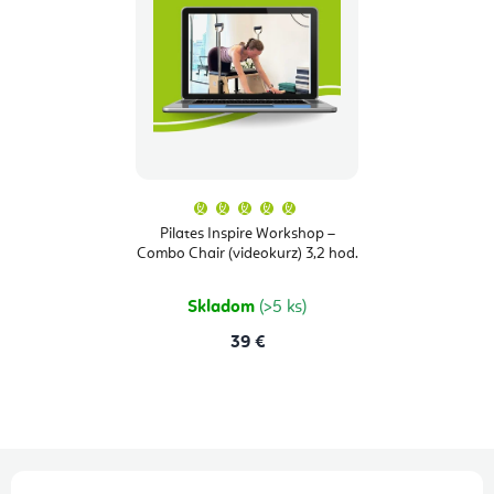
Priemerné
hodnotenie
produktu
Pilates Inspire Workshop –
je
Combo Chair (videokurz) 3,2 hod.
5,0
z
5
hviezdičiek.
Skladom
(>5 ks)
39 €
Z