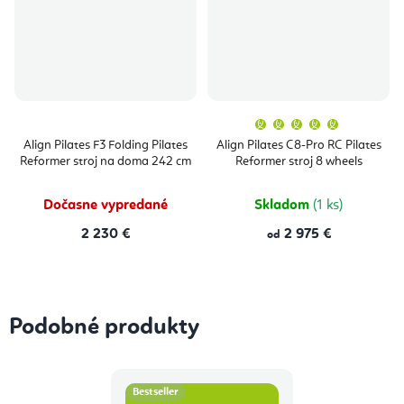
Priemern
hodnoten
produktu
Align Pilates F3 Folding Pilates
Align Pilates C8-Pro RC Pilates
je
Reformer stroj na doma 242 cm
Reformer stroj 8 wheels
5,0
z
5
hviezdičie
Dočasne vypredané
Skladom
(1 ks)
2 230 €
2 975 €
od
Podobné produkty
Bestseller