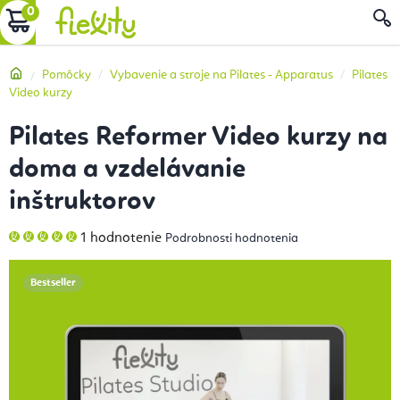
Prejsť
NÁKUPNÝ
na
obsah
KOŠÍK
Domov
Pomôcky
Vybavenie a stroje na Pilates - Apparatus
Pilates
Video kurzy
Pilates Reformer Video kurzy na
doma a vzdelávanie
inštruktorov
Priemerné
1 hodnotenie
Podrobnosti hodnotenia
hodnotenie
produktu
je
5,0
Bestseller
z
5
hviezdičiek.