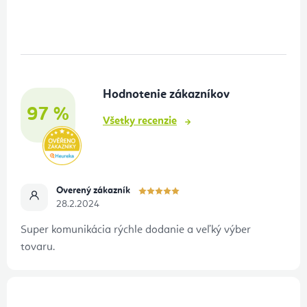
á
p
ä
t
Hodnotenie zákazníkov
i
97 %
e
Všetky recenzie
Overený zákazník
28.2.2024
Super komunikácia rýchle dodanie a veľký výber
tovaru.