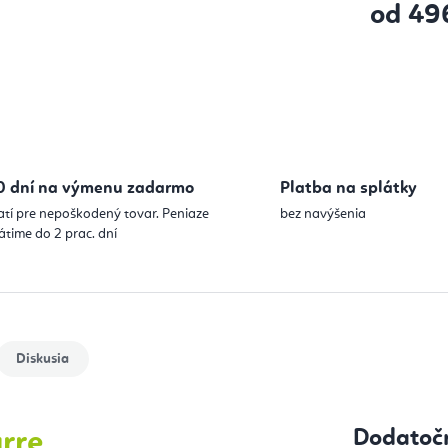
od
49
Jednotková
0 dní na výmenu zadarmo
Platba na splátky
atí pre nepoškodený tovar. Peniaze
bez navýšenia
átime do 2 prac. dní
Diskusia
Dodatoč
rre