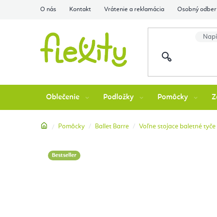
Prejsť
O nás
Kontakt
Vrátenie a reklamácia
Osobný odber 
na
obsah
Oblečenie
Podložky
Pomôcky
Z
Domov
Pomôcky
Ballet Barre
Voľne stojace baletné tyče
Bestseller