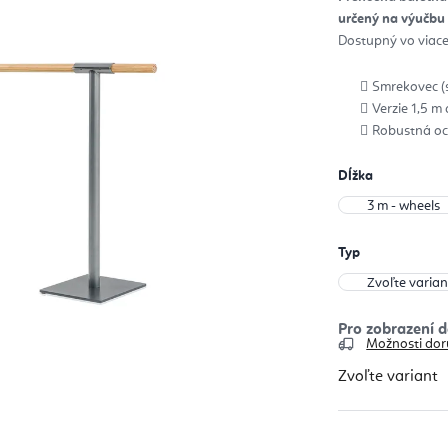
z
určený na výučbu 
5
hvie
Dostupný vo viacer
Smrekovec (
Verzie 1,5 m
Robustná oc
Dĺžka
Typ
Možnosti dor
Zvoľte variant