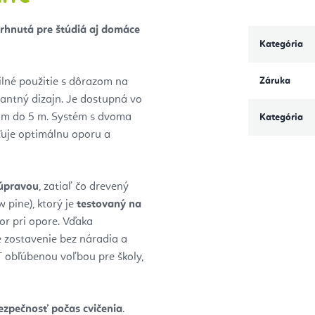
vrhnutá pre štúdiá aj domáce
Kategória
Záruka
lné použitie s dôrazom na
antný dizajn. Je dostupná vo
,5 m do 5 m. Systém s dvoma
Kategória
ťuje optimálnu oporu a
 úpravou
, zatiaľ čo drevený
 pine), ktorý je
testovaný na
r pri opore. Vďaka
 zostavenie bez náradia a
NT obľúbenou voľbou pre školy,
ezpečnosť počas cvičenia
.