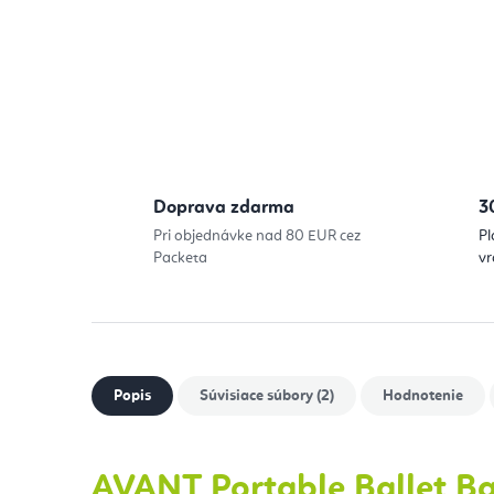
Doprava zdarma
3
Pri objednávke nad 80 EUR cez
Pl
Packeta
vr
Popis
Súvisiace súbory (2)
Hodnotenie
AVANT Portable Ballet Ba