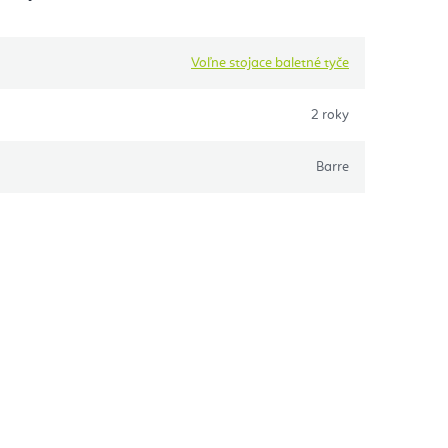
Voľne stojace baletné tyče
2 roky
Barre