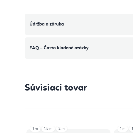
Údržba a záruka
FAQ – Často kladené otázky
Súvisiaci tovar
1 m
1,5 m
2 m
1 m