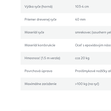
Výška tyče (horná)
103-4 cm
Priemer drevenej tyče
40 mm
Materiál tyče
smrekovec (southern yel
Materiál konštrukcie
Oceľ s epoxidovým nás
Hmotnosť (1.5 m verzia)
cca 20 kg
Povrchová úprava
Protišmykové nožičky al
Maximálne zaťaženie
>100 kg (na tyč)