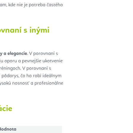
tam, kde nie je potreba častého
vnaní s inými
ty a elegancie
. V porovnaní s
iu oporu a pevnejšie ukotvenie
tréningoch. V porovnaní s
 pôdorys, čo ho robí ideálnym
vysokú nosnosť a profesionálne
ácie
Hodnota