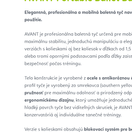
Elegantná, profesionálna a mobilná baletná tyč na
použitie.
AVANT je profesionálna baletná tyč určená pre mobi
maximálnu stabilitu, jednoduchú manipuláciu a eleg
verziách s kolieskami aj bez koliesok v dĺžkach od 1
alebo tromi opornými podstavcami podľa dĺžky zais
bezpečnosť počas tréningu.
Telo konštrukcie je vyrobené z
ocele s antikoróznou
profil tyče je vyrobený zo
smrekovca (southern yellow
pružnosť
pre maximálnu odolnosť a prirodzený odpo
ergonomickému dizajnu
, ktorý umožňuje jednoduché
hladký povrch tyče bez viditeľných skrutiek, je AVA
konzervatóriá aj individuálne tanečné tréningy.
Verzie s kolieskami obsahujú
blokovací systém pre b