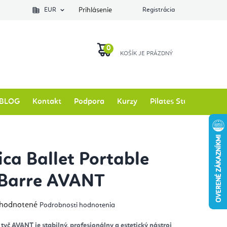
EUR
Prihlásenie
Registrácia
NÁKUPNÝ
KOŠÍK
BLOG
Kontakt
Podpora
Kurzy
Pilates Studio
Zna
ca Ballet Portable
 Barre AVANT
emerné
hodnotené
Podrobnosti hodnotenia
notenie
duktu
tyč AVANT je stabilný, profesionálny a estetický nástroj