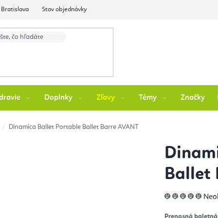
Bratislava
Stav objednávky
dravie
Doplnky
Zľavy
Témy
Značky
Dinamica Ballet Portable Ballet Barre AVANT
Dinami
Ballet
Pri
Neo
hod
pro
je
Prenosná baletná 
0,0