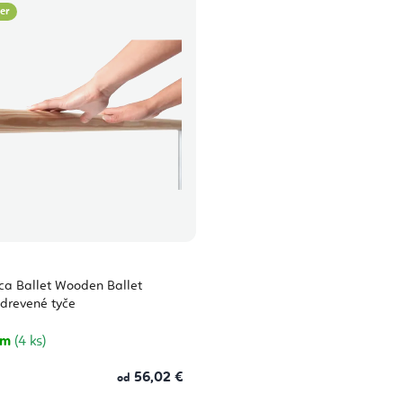
ler
ca Ballet Wooden Ballet
drevené tyče
om
(4 ks)
56,02 €
od