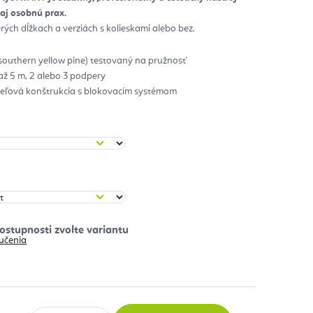
aj osobnú prax.
zdičiek.
ých dĺžkach a verziách s kolieskami alebo bez.
southern yellow pine) testovaný na pružnosť
 až 5 m, 2 alebo 3 podpery
eľová konštrukcia s blokovacím systémom
učenia