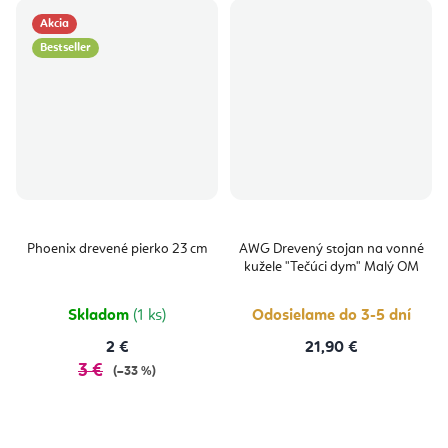
Akcia
Bestseller
Phoenix drevené pierko 23 cm
AWG Drevený stojan na vonné
kužele "Tečúci dym" Malý OM
Skladom
(1 ks)
Odosielame do 3-5 dní
2 €
21,90 €
3 €
(–33 %)