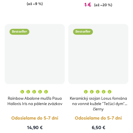
(až –9 %)
1 €
(až –20 %)
Bestseller
Bestseller
Priemerné
Priemern
hodnotenie
hodnoten
produktu
produktu
Rainbow Abalone mušľa Paua
Keramický stojan Lotus fontána
je
je
Haliotis Iris na pálenie zväzkov
na vonné kužele "Tečúci dym"
5,0
5,0
z
z
čierny
5
5
hviezdičiek.
hviezdičie
Odosielame do 5-7 dní
Odosielame do 5-7 dní
14,90 €
6,50 €