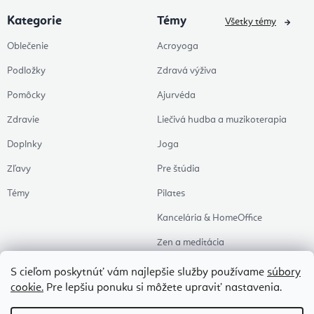
Kategorie
Témy
Všetky témy
Oblečenie
Acroyoga
Podložky
Zdravá výživa
Pomôcky
Ajurvéda
Zdravie
Liečivá hudba a muzikoterapia
Doplnky
Joga
Zľavy
Pre štúdia
Témy
Pilates
Kancelária & HomeOffice
Zen a meditácia
Aromaterapia
S cieľom poskytnúť vám najlepšie služby používame
súbory
cookie.
Pre lepšiu ponuku si môžete upraviť nastavenia.
Zdravý spánok