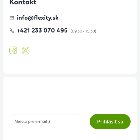
Kontakt
info
@
flexity.sk
+421 233 070 495
Prihlásenie odberu newslettera
Tajné akcie, výpredaje a súťaže na váš e-mail
Prihlásiť sa