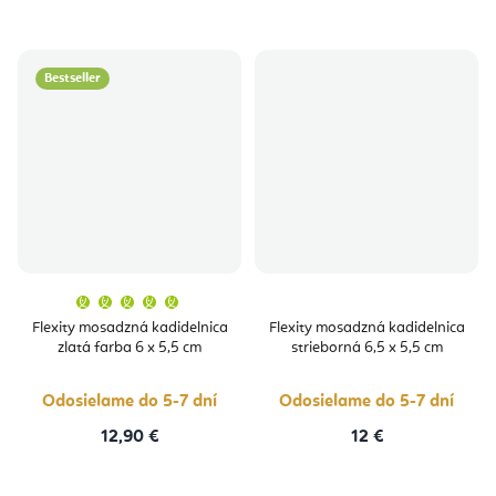
Bestseller
Priemerné
hodnotenie
produktu
Flexity mosadzná kadidelnica
Flexity mosadzná kadidelnica
je
zlatá farba 6 x 5,5 cm
strieborná 6,5 x 5,5 cm
5,0
z
5
hviezdičiek.
Odosielame do 5-7 dní
Odosielame do 5-7 dní
12,90 €
12 €