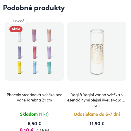
Podobné produkty
Červená
Akcia
Phoenix stearínová sviečka bez
Yogi & Yogini vonná sviečka s
vône farebná 21 cm
esenciálnymi olejmi Kvet života 21
cm
Skladom
(1 ks)
Odosielame do 5-7 dní
6,50 €
11,90 €
8,10 €
(–19 %)