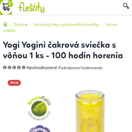
Prejsť
NÁKUPNÝ
na
obsah
KOŠÍK
Domov
Zdravie
Vonné tyčinky, vykurovadlá a sviečky
Vonné
sviečky
Yogi Yogini čakrová sviečka s
vôňou 1 ks - 100 hodín horenia
Priemerné
Neohodnotené
Podrobnosti hodnotenia
hodnotenie
produktu
je
0,0
Akcia
z
5
hviezdičiek.