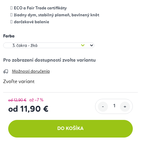
ECO a Fair Trade certifikáty
žiadny dym, stabilný plameň, bavlnený knôt
darčekové balenie
Farba
Možnosti doručenia
Zvoľte variant
až –7 %
od 12,90 €
od
11,90 €
Jednotková cena:
DO KOŠÍKA