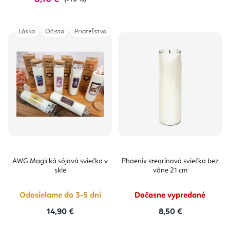
Láska
Očista
Priateľstvo
AWG Magická sójová sviečka v
Phoenix stearínová sviečka bez
skle
vône 21 cm
Odosielame do 3-5 dní
Dočasne vypredané
14,90 €
8,50 €