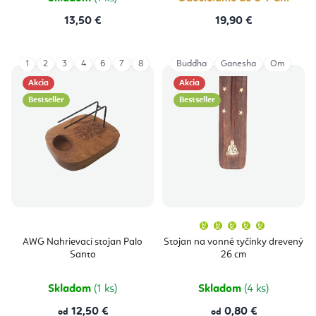
13,50 €
19,90 €
1
2
3
4
6
7
8
Buddha
Ganesha
Om
Akcia
Akcia
Bestseller
Bestseller
Priemern
hodnoten
produktu
AWG Nahrievací stojan Palo
Stojan na vonné tyčinky drevený
je
Santo
26 cm
5,0
z
5
hviezdičie
Skladom
(1 ks)
Skladom
(4 ks)
12,50 €
0,80 €
od
od