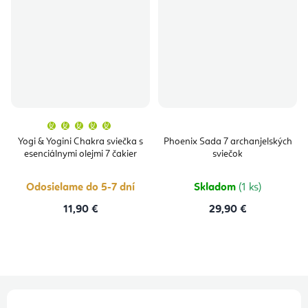
Priemerné
hodnotenie
produktu
Yogi & Yogini Chakra sviečka s
Phoenix Sada 7 archanjelských
je
esenciálnymi olejmi 7 čakier
sviečok
5,0
z
5
hviezdičiek.
Odosielame do 5-7 dní
Skladom
(1 ks)
11,90 €
29,90 €
Z