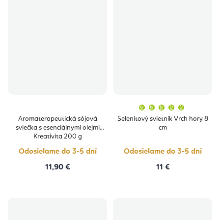
Priemern
hodnoten
produktu
Aromaterapeutická sójová
Selenitový svietnik Vrch hory 8
je
sviečka s esenciálnymi olejmi
cm
5,0
z
Kreativita 200 g
5
hviezdičie
Odosielame do 3-5 dní
Odosielame do 3-5 dní
11,90 €
11 €