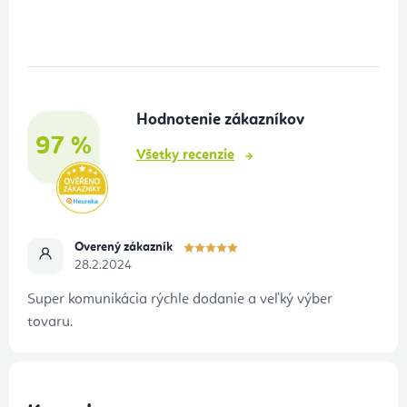
á
p
ä
t
Hodnotenie zákazníkov
i
97 %
e
Všetky recenzie
Overený zákazník
28.2.2024
Super komunikácia rýchle dodanie a veľký výber
tovaru.