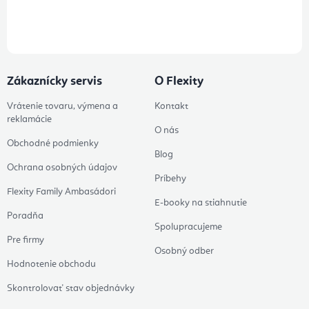
Prihlásením odberu súhlasíte s
podmienkami ochrany osobných
údajov
Zákaznícky servis
O Flexity
Vrátenie tovaru, výmena a
Kontakt
reklamácie
O nás
Obchodné podmienky
Blog
Ochrana osobných údajov
Príbehy
Flexity Family Ambasádori
E-booky na stiahnutie
Poradňa
Spolupracujeme
Pre firmy
Osobný odber
Hodnotenie obchodu
Skontrolovať stav objednávky