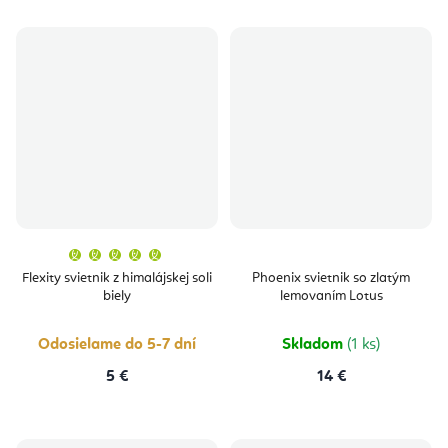
Priemerné
hodnotenie
produktu
Flexity svietnik z himalájskej soli
Phoenix svietnik so zlatým
je
biely
lemovaním Lotus
5,0
z
5
hviezdičiek.
Odosielame do 5-7 dní
Skladom
(1 ks)
5 €
14 €