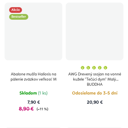
Akcia
Bestseller
Priemern
hodnoten
produktu
Abalone mušľa Haliotis na
AWG Drevený stojan na vonné
je
pálenie zväzkov veľkosť M
kužele "Tečúci dym" Malý
5,0
z
BUDDHA
5
hviezdičie
Skladom
(1 ks)
Odosielame do 3-5 dní
7,90 €
20,90 €
8,90 €
(–11 %)