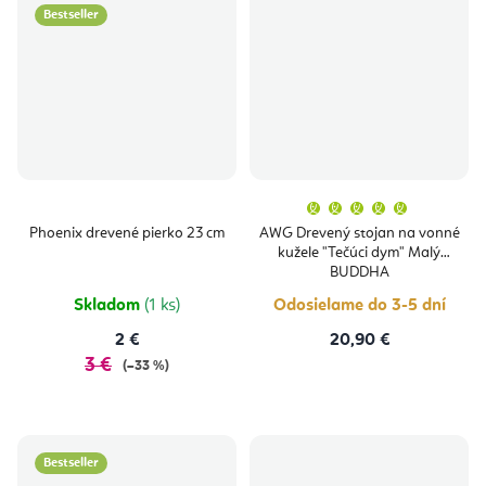
Bestseller
Priemern
hodnoten
produktu
Phoenix drevené pierko 23 cm
AWG Drevený stojan na vonné
je
kužele "Tečúci dym" Malý
5,0
z
BUDDHA
5
hviezdičie
Skladom
(1 ks)
Odosielame do 3-5 dní
2 €
20,90 €
3 €
(–33 %)
Bestseller