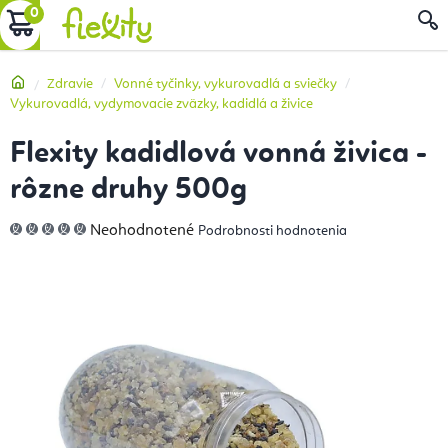
Prejsť
NÁKUPNÝ
na
obsah
KOŠÍK
Domov
Zdravie
Vonné tyčinky, vykurovadlá a sviečky
Vykurovadlá, vydymovacie zväzky, kadidlá a živice
Flexity kadidlová vonná živica -
rôzne druhy 500g
Priemerné
Neohodnotené
Podrobnosti hodnotenia
hodnotenie
produktu
je
0,0
z
5
hviezdičiek.