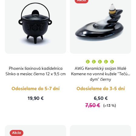
Akcia
Priemern
hodnoten
produktu
Phoenix liatinová kadidelnica
AWG Keramický stojan Malé
je
Slnko a mesiac čierna 12 x 9,5 cm
Kamene na vonné kužele "Tečúci
5,0
z
dym" čierny
5
hviezdičie
Odosielame do 5-7 dní
Odosielame do 3-5 dní
19,90 €
6,50 €
7,50 €
(–13 %)
Akcia