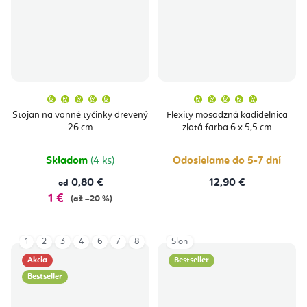
Priemerné
Priemern
hodnotenie
hodnoten
produktu
produktu
Stojan na vonné tyčinky drevený
Flexity mosadzná kadidelnica
je
je
26 cm
zlatá farba 6 x 5,5 cm
5,0
5,0
z
z
5
5
hviezdičiek.
hviezdičie
Skladom
(4 ks)
Odosielame do 5-7 dní
0,80 €
12,90 €
od
1 €
(až –20 %)
1
2
3
4
6
7
8
Slon
Akcia
Bestseller
Bestseller