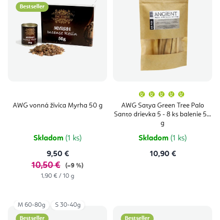
Bestseller
Priemern
hodnoten
produktu
AWG vonná živica Myrha 50 g
AWG Satya Green Tree Palo
je
Santo drievka 5 - 8 ks balenie 50
5,0
z
g
5
hviezdičie
Skladom
(1 ks)
Skladom
(1 ks)
9,50 €
10,90 €
10,50 €
(–9 %)
Jednotková
1,90 € / 10 g
cena:
M 60-80g
S 30-40g
Bestseller
Bestseller