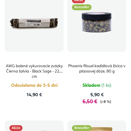
Akcia
Bestseller
AWG balené vykurovacie zväzky
Phoenix Ritual kadidlová živica v
Čierna šalvia - Black Sage - 22,5
plastovej dóze, 80 g
cm
Odosielame do 3-5 dní
Skladom
(1 ks)
14,90 €
5,90 €
6,50 €
(–9 %)
Akcia
Bestseller