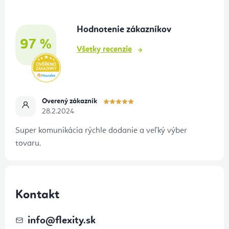
ä
t
Hodnotenie zákazníkov
i
97 %
e
Všetky recenzie
Overený zákazník
28.2.2024
Super komunikácia rýchle dodanie a veľký výber
tovaru.
Kontakt
info
@
flexity.sk