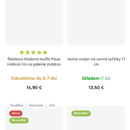
Priemerné
hodnotenie
produktu
Rainbow Abalone mušľa Paua
Izumo stojan na vonné tyčinky 11
je
Haliotis Iris na pálenie zväzkov
cm
5,0
z
5
hviezdičiek.
Odosielame do 5-7 dní
Skladom
(1 ks)
14,90 €
13,50 €
Buddha
Ganesha
Om
Akcia
Bestseller
Bestseller