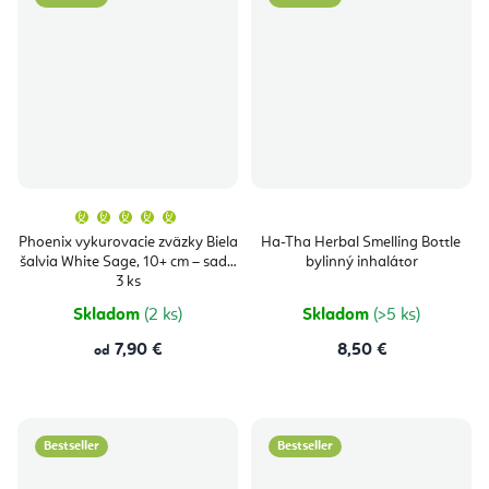
Priemerné
hodnotenie
produktu
Phoenix vykurovacie zväzky Biela
Ha-Tha Herbal Smelling Bottle
je
šalvia White Sage, 10+ cm – sada
bylinný inhalátor
5,0
z
3 ks
5
hviezdičiek.
Skladom
(2 ks)
Skladom
(>5 ks)
7,90 €
8,50 €
od
Bestseller
Bestseller