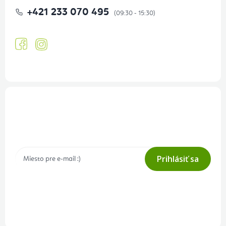
+421 233 070 495
Prihlásenie odberu newslettera
Tajné akcie, výpredaje a súťaže na váš e-mail
Prihlásiť sa
Prihlásením odberu súhlasíte s
podmienkami ochrany osobných
údajov