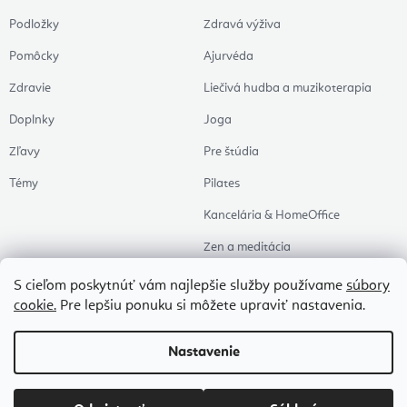
Podložky
Zdravá výživa
Pomôcky
Ajurvéda
Zdravie
Liečivá hudba a muzikoterapia
Doplnky
Joga
Zľavy
Pre štúdia
Témy
Pilates
Kancelária & HomeOffice
Zen a meditácia
Aromaterapia
S cieľom poskytnúť vám najlepšie služby používame
súbory
cookie.
Pre lepšiu ponuku si môžete upraviť nastavenia.
Zdravý spánok
Naše obľúbené
Nastavenie
Copyright 2026
Flexity
. Všetky práva vyhradené.
Upraviť nastavenie cookies