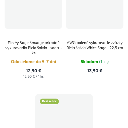
Flexity Sage Smudge prírodné
AWG balené vykurovacie zväzky
vykurovadlo Biela šalvia - sada 3
Biela šalvia White Sage - 22,5 cm
ks
Odosielame do 5-7 dní
Skladom
(1 ks)
12,90 €
13,50 €
Jednotková
12,90 € / 1 ks
cena:
Bestseller