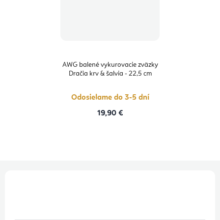
AWG balené vykurovacie zväzky
Dračia krv & šalvia - 22,5 cm
Odosielame do 3-5 dní
19,90 €
Z
á
p