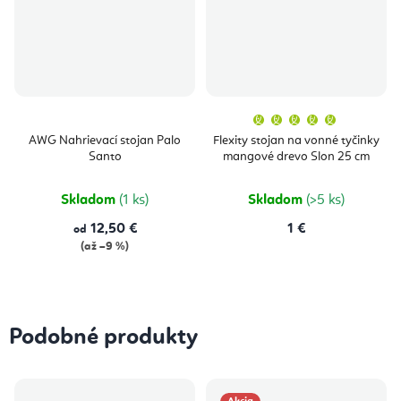
Priemern
hodnoten
produktu
AWG Nahrievací stojan Palo
Flexity stojan na vonné tyčinky
je
Santo
mangové drevo Slon 25 cm
5,0
z
5
hviezdičie
Skladom
(1 ks)
Skladom
(>5 ks)
12,50 €
1 €
od
(až –9 %)
Podobné produkty