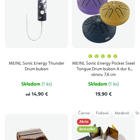
Priemern
hodnoten
produktu
MEINL Sonic Energy Thunder
MEINL Sonic Energy Pocket Steel
je
Drum bubon
Tongue Drum bubon A dur 6
5,0
z
tónov, 7,6 cm
5
hviezdičie
Skladom
(1 ks)
Skladom
(1 ks)
14,90 €
19,90 €
od
Čierna
Fialová
Medená
St
Akcia
Bestseller