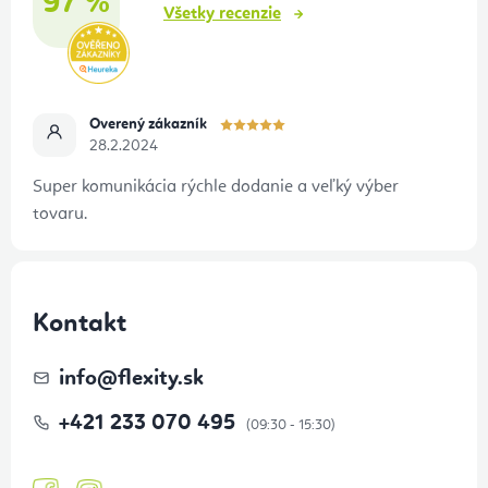
97 %
e
Všetky recenzie
Overený zákazník
28.2.2024
Super komunikácia rýchle dodanie a veľký výber
tovaru.
Kontakt
info
@
flexity.sk
+421 233 070 495