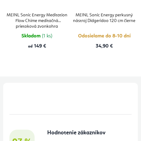
MEINL Sonic Energy Meditation
MEINL Sonic Energy perkusný
Flow Chime meditačná
nástroj Didgeridoo 120 cm čierne
prietoková zvonkohra
Skladom
(1 ks)
Odosielame do 8-10 dní
149 €
34,90 €
od
Z
á
p
ä
t
Hodnotenie zákazníkov
i