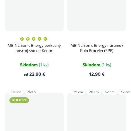
Priemerné
hodnotenie
produktu
MEINL Sonic Energy perkusný
MEINL Sonic Energy náramok
je
nástroj shaker Kenari
Pala Bracelet (SPB)
5,0
z
5
hviezdičiek.
Skladom
(1 ks)
Skladom
(1 ks)
22,90 €
12,90 €
od
Čierna
Zlatá
25 cm
26 cm
32 cm
32 cm
Bestseller