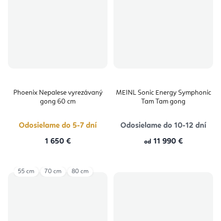
Phoenix Nepalese vyrezávaný
MEINL Sonic Energy Symphonic
gong 60 cm
Tam Tam gong
Odosielame do 5-7 dní
Odosielame do 10-12 dní
1 650 €
11 990 €
od
55 cm
70 cm
80 cm