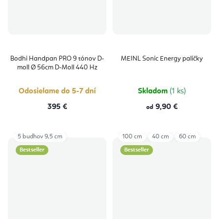
Bodhi Handpan PRO 9 tónov D-
MEINL Sonic Energy paličky
moll Ø 56cm D-Moll 440 Hz
Odosielame do 5-7 dní
Skladom
(1 ks)
395 €
9,90 €
od
5 budhov 9,5 cm
100 cm
40 cm
60 cm
Bestseller
Bestseller