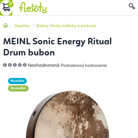
Prejsť
NÁKUPNÝ
na
obsah
KOŠÍK
Domov
Doplnky
Bubny, činely, kalimby a perkusie
MEINL Sonic Energy Ritual
Drum bubon
Priemerné
Neohodnotené
Podrobnosti hodnotenia
hodnotenie
produktu
je
0,0
Novinka
z
5
Bestseller
hviezdičiek.