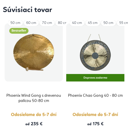
Súvisiaci tovar
50 cm
60 cm
70 cm
80 cm
40 cm
45 cm
50 cm
55 cm
Bestseller
Doprava zadarmo
Phoenix Wind Gong s drevenou
Phoenix Chao Gong 40 - 80 cm
palicou 50-80 cm
Odosielame do 5-7 dní
Odosielame do 5-7 dní
235 €
175 €
od
od