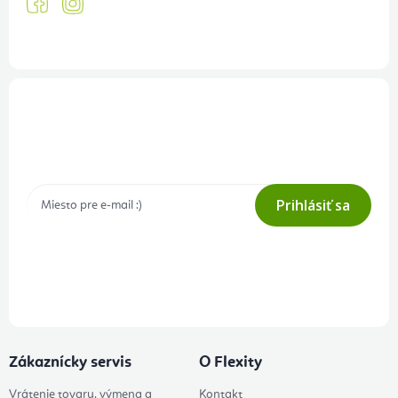
Prihlásenie odberu newslettera
Tajné akcie, výpredaje a súťaže na váš e-mail
Prihlásiť sa
Prihlásením odberu súhlasíte s
podmienkami ochrany osobných
údajov
Zákaznícky servis
O Flexity
Vrátenie tovaru, výmena a
Kontakt