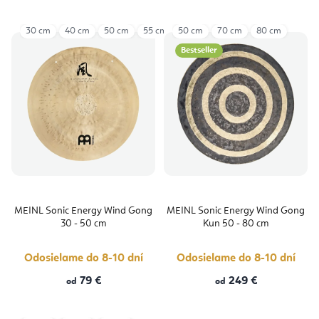
30 cm
40 cm
50 cm
55 cm
50 cm
70 cm
80 cm
Bestseller
MEINL Sonic Energy Wind Gong
MEINL Sonic Energy Wind Gong
30 - 50 cm
Kun 50 - 80 cm
Odosielame do 8-10 dní
Odosielame do 8-10 dní
79 €
249 €
od
od