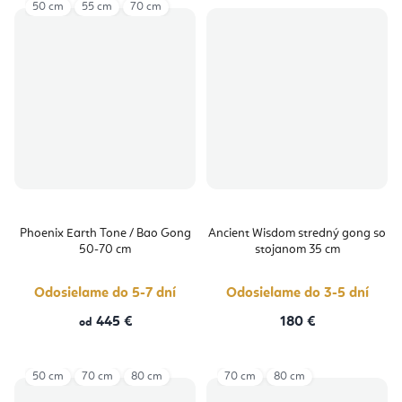
50 cm
55 cm
70 cm
Phoenix Earth Tone / Bao Gong
Ancient Wisdom stredný gong so
50-70 cm
stojanom 35 cm
Odosielame do 5-7 dní
Odosielame do 3-5 dní
445 €
180 €
od
50 cm
70 cm
80 cm
70 cm
80 cm