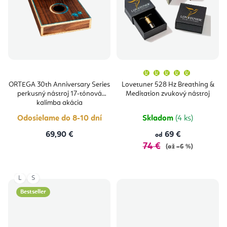
Priemern
hodnoten
produktu
ORTEGA 30th Anniversary Series
Lovetuner 528 Hz Breathing &
je
perkusný nástroj 17-tónová
Meditation zvukový nástroj
5,0
z
kalimba akácia
5
hviezdičie
Odosielame do 8-10 dní
Skladom
(4 ks)
69,90 €
69 €
od
74 €
(až –6 %)
L
S
Bestseller