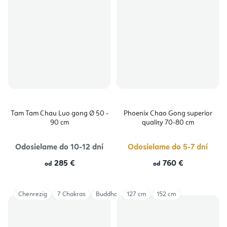
Tam Tam Chau Luo gong Ø 50 -
Phoenix Chao Gong superior
90 cm
quality 70-80 cm
Odosielame do 10-12 dní
Odosielame do 5-7 dní
285 €
760 €
od
od
Chenrezig
7 Chakras
Buddha Shakyamuni
127 cm
152 cm