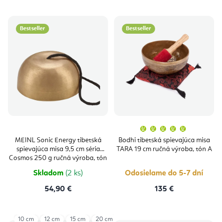
Bestseller
Bestseller
Priemern
hodnoten
produktu
MEINL Sonic Energy tibetská
Bodhi tibetská spievajúca misa
je
spievajúca misa 9,5 cm séria
TARA 19 cm ručná výroba, tón A
5,0
z
Cosmos 250 g ručná výroba, tón
5
G
hviezdičie
Skladom
(2 ks)
Odosielame do 5-7 dní
54,90 €
135 €
10 cm
12 cm
15 cm
20 cm