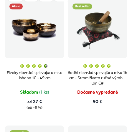
Akcia
Bestseller
Priemerné
Priemern
hodnotenie
hodnoten
produktu
produktu
Flexity tibetská spievajúca misa
Bodhi tibetská spievajúca misa 16
je
je
Ishana 10 - 49 cm
cm - Strom života ručná výroba,
4,5
5,0
z
z
tón C#
5
5
hviezdičiek.
hviezdičie
Skladom
(1 ks)
Dočasne vypredané
27 €
90 €
od
(až –6 %)