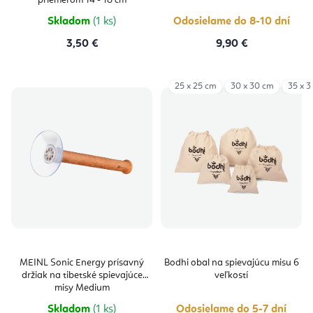
priemerom 14 - 18 cm
5
hviezdičiek.
Skladom
(1 ks)
Odosielame do 8-10 dní
3,50 €
9,90 €
25 x 25 cm
30 x 30 cm
35 x 3
MEINL Sonic Energy prísavný
Bodhi obal na spievajúcu misu 6
držiak na tibetské spievajúce
veľkostí
misy Medium
Skladom
(1 ks)
Odosielame do 5-7 dní