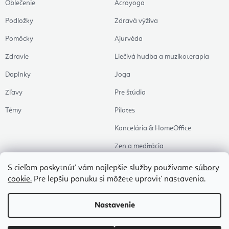
Oblečenie
Acroyoga
Podložky
Zdravá výživa
Pomôcky
Ajurvéda
Zdravie
Liečivá hudba a muzikoterapia
Doplnky
Joga
Zľavy
Pre štúdia
Témy
Pilates
Kancelária & HomeOffice
Zen a meditácia
Aromaterapia
S cieľom poskytnúť vám najlepšie služby používame
súbory
cookie.
Pre lepšiu ponuku si môžete upraviť nastavenia.
Zdravý spánok
Naše obľúbené
Nastavenie
Copyright 2026
Flexity
. Všetky práva vyhradené.
Upraviť nastavenie cookies