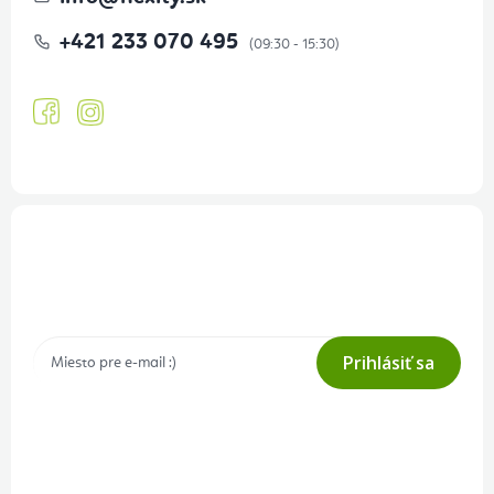
+421 233 070 495
Prihlásenie odberu newslettera
Tajné akcie, výpredaje a súťaže na váš e-mail
Prihlásiť sa
Prihlásením odberu súhlasíte s
podmienkami ochrany osobných
údajov