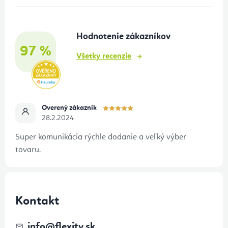
ä
t
Hodnotenie zákazníkov
i
97 %
e
Všetky recenzie
Overený zákazník
28.2.2024
Super komunikácia rýchle dodanie a veľký výber
tovaru.
Kontakt
info
@
flexity.sk