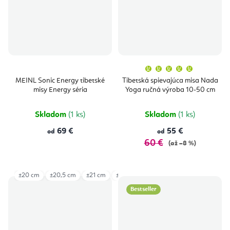
Priemern
hodnoten
produktu
MEINL Sonic Energy tibetské
Tibetská spievajúca misa Nada
je
misy Energy séria
Yoga ručná výroba 10-50 cm
5,0
z
5
hviezdičie
Skladom
(1 ks)
Skladom
(1 ks)
69 €
55 €
od
od
60 €
(až –8 %)
±20 cm
±20,5 cm
±21 cm
±21,5 cm
±22 cm
±32 cm
±33 c
Bestseller