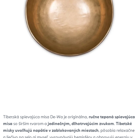
Tibetská spievajúca misa De-Wa je originálna,
ručne tepaná spievajúca
misa
so širším tvarom a
jedinečným, dlhotrvajúcim zvukom
.
Tibetské
misky uvoľňujú napätie v zablokovaných miestach
, pôsobia relaxačne
a liečivo na telo aj myseľ, vyrovnávajú hemisféry a obnovujú energiu v