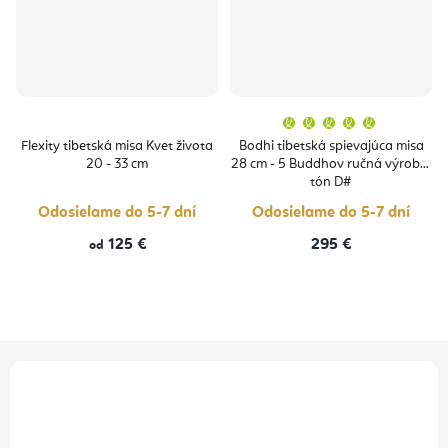
Priemern
hodnoten
produktu
Flexity tibetská misa Kvet života
Bodhi tibetská spievajúca misa
je
20 - 33 cm
28 cm - 5 Buddhov ručná výroba,
5,0
z
tón D#
5
hviezdičie
Odosielame do 5-7 dní
Odosielame do 5-7 dní
125 €
295 €
od
Z
á
p