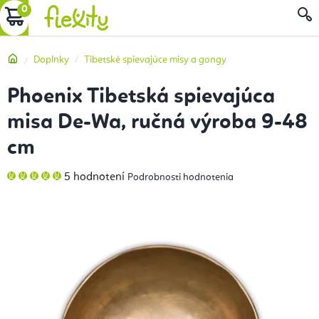
Prejsť
NÁKUPNÝ
na
obsah
KOŠÍK
Domov
Doplnky
Tibetské spievajúce misy a gongy
Phoenix Tibetská spievajúca
misa De-Wa, ručná výroba 9-48
cm
Priemerné
5 hodnotení
Podrobnosti hodnotenia
hodnotenie
produktu
je
5,0
z
5
hviezdičiek.