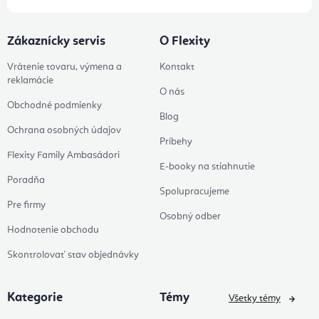
Zákaznícky servis
O Flexity
Vrátenie tovaru, výmena a
Kontakt
reklamácie
O nás
Obchodné podmienky
Blog
Ochrana osobných údajov
Príbehy
Flexity Family Ambasádori
E-booky na stiahnutie
Poradňa
Spolupracujeme
Pre firmy
Osobný odber
Hodnotenie obchodu
Skontrolovať stav objednávky
Kategorie
Témy
Všetky témy