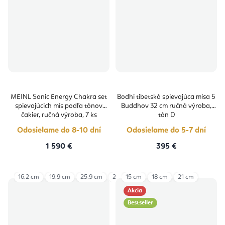
MEINL Sonic Energy Chakra set
Bodhi tibetská spievajúca misa 5
spievajúcich mís podľa tónov
Buddhov 32 cm ručná výroba,
čakier, ručná výroba, 7 ks
tón D
Odosielame do 8-10 dní
Odosielame do 5-7 dní
1 590 €
395 €
16,2 cm
19,9 cm
25,9 cm
28,9 cm
15 cm
12.5 -13,5 cm
18 cm
21 cm
Akcia
Bestseller