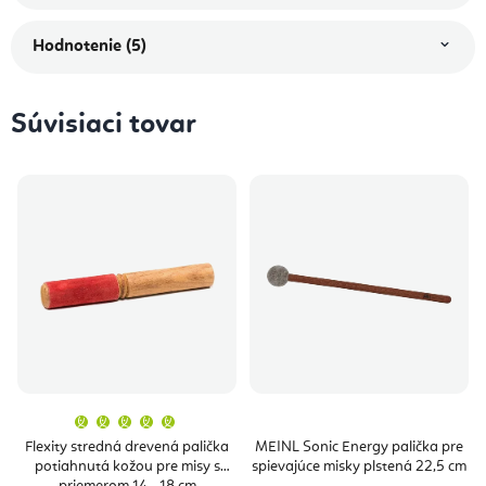
Hodnotenie (5)
Súvisiaci tovar
Priemerné
hodnotenie
produktu
Flexity stredná drevená palička
MEINL Sonic Energy palička pre
je
potiahnutá kožou pre misy s
spievajúce misky plstená 22,5 cm
5,0
z