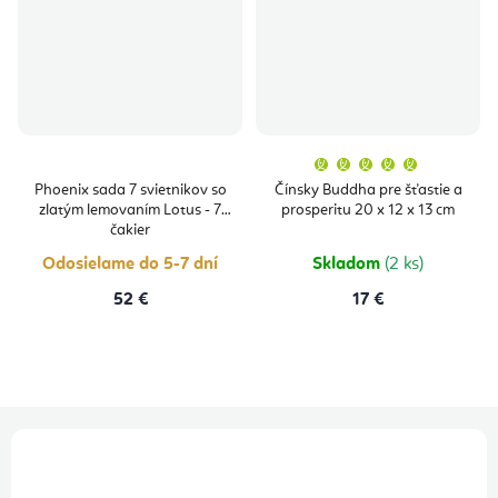
Priemern
hodnoten
produktu
Phoenix sada 7 svietnikov so
Čínsky Buddha pre šťastie a
je
zlatým lemovaním Lotus - 7
prosperitu 20 x 12 x 13 cm
5,0
z
čakier
5
hviezdičie
Odosielame do 5-7 dní
Skladom
(2 ks)
52 €
17 €
Z
á