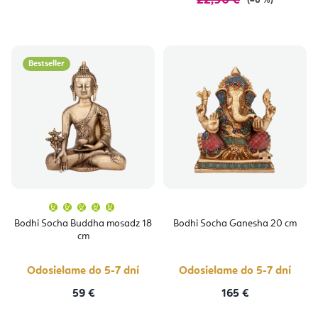
22,90 €
(–6 %)
Bestseller
Priemerné
hodnotenie
produktu
Bodhi Socha Buddha mosadz 18
Bodhi Socha Ganesha 20 cm
je
cm
5,0
z
5
hviezdičiek.
Odosielame do 5-7 dní
Odosielame do 5-7 dní
59 €
165 €