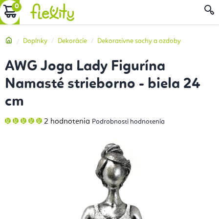
Prejsť
NÁKUPNÝ
na
obsah
KOŠÍK
Domov
Doplnky
Dekorácie
Dekoratívne sochy a ozdoby
AWG Joga Lady Figurína
Namasté strieborno - biela 24
cm
Priemerné
2 hodnotenia
Podrobnosti hodnotenia
hodnotenie
produktu
je
5,0
z
5
hviezdičiek.