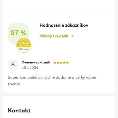
p
ä
t
Hodnotenie zákazníkov
i
97 %
e
Všetky recenzie
Overený zákazník
28.2.2024
Super komunikácia rýchle dodanie a veľký výber
tovaru.
Kontakt