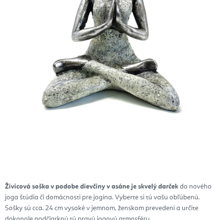
Živicová soška v podobe dievčiny v asáne je skvelý darček
do nového
joga štúdia či domácnosti pre jogína. Vyberte si tú vašu obľúbenú.
Sošky sú cca. 24 cm vysoké v jemnom, ženskom prevedení a určite
dokonole podčiarknú tú pravú jogovú atmosféru.