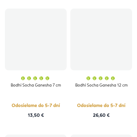
Priemerné
Priemern
hodnotenie
hodnoten
produktu
produktu
Bodhi Socha Ganesha 7 cm
Bodhi Socha Ganesha 12 cm
je
je
5,0
5,0
z
z
5
5
hviezdičiek.
hviezdičie
Odosielame do 5-7 dní
Odosielame do 5-7 dní
13,50 €
26,60 €