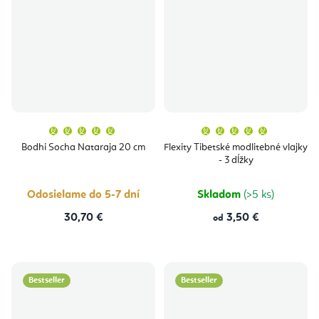
Priemerné
Priemern
hodnotenie
hodnoten
produktu
produktu
Bodhi Socha Nataraja 20 cm
Flexity Tibetské modlitebné vlajky
je
je
- 3 dĺžky
5,0
5,0
z
z
5
5
hviezdičiek.
hviezdičie
Odosielame do 5-7 dní
Skladom
(>5 ks)
30,70 €
3,50 €
od
Bestseller
Bestseller