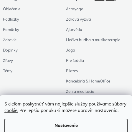
Oblečenie
Acroyoga
Podložky
Zdravá výživa
Pomôcky
Ajurvéda
Zdravie
Liečivá hudba a muzikoterapia
Doplnky
Joga
Zľavy
Pre štúdia
Témy
Pilates
Kancelária & HomeOffice
Zen a meditácia
Aromaterapia
S cieľom poskytnúť vám najlepšie služby používame
súbory
cookie.
Pre lepšiu ponuku si môžete upraviť nastavenia.
Zdravý spánok
Naše obľúbené
Nastavenie