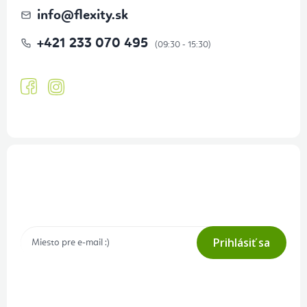
info
@
flexity.sk
+421 233 070 495
Prihlásenie odberu newslettera
Tajné akcie, výpredaje a súťaže na váš e-mail
Prihlásiť sa
Prihlásením odberu súhlasíte s
podmienkami ochrany osobných
údajov