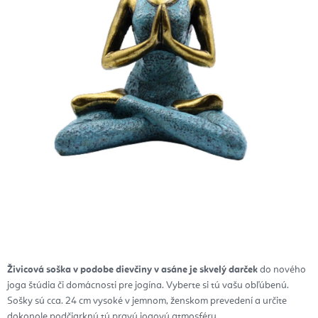
Živicová soška v podobe dievčiny v asáne je skvelý darček
do nového
joga štúdia či domácnosti pre jogína. Vyberte si tú vašu obľúbenú.
Sošky sú cca. 24 cm vysoké v jemnom, ženskom prevedení a určite
dokonole podčiarknú tú pravú jogovú atmosféru.