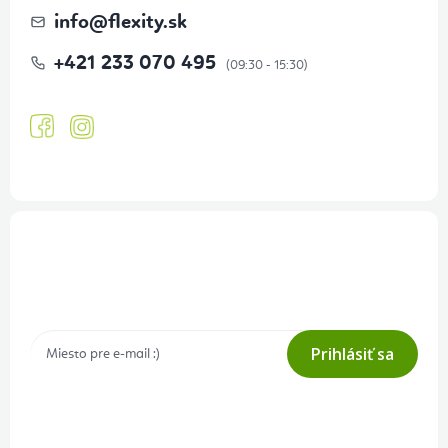
info
@
flexity.sk
+421 233 070 495
Prihlásenie odberu newslettera
Tajné akcie, výpredaje a súťaže na váš e-mail
Prihlásiť sa
Prihlásením odberu súhlasíte s
podmienkami ochrany osobných
údajov