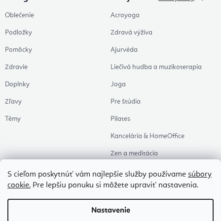
Oblečenie
Acroyoga
Podložky
Zdravá výživa
Pomôcky
Ajurvéda
Zdravie
Liečivá hudba a muzikoterapia
Doplnky
Joga
Zľavy
Pre štúdia
Témy
Pilates
Kancelária & HomeOffice
Zen a meditácia
Aromaterapia
S cieľom poskytnúť vám najlepšie služby používame
súbory
cookie.
Pre lepšiu ponuku si môžete upraviť nastavenia.
Zdravý spánok
Naše obľúbené
Nastavenie