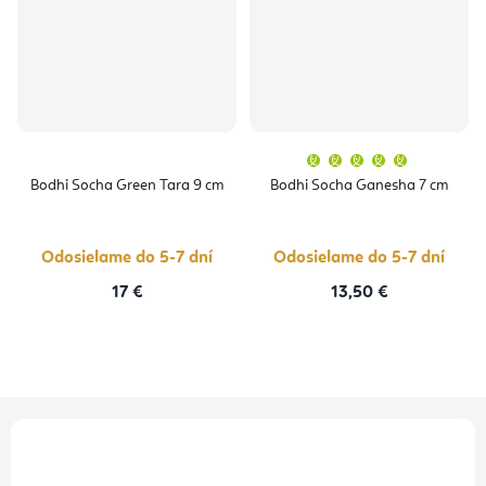
Priemern
hodnoten
produktu
Bodhi Socha Green Tara 9 cm
Bodhi Socha Ganesha 7 cm
je
5,0
z
5
hviezdičie
Odosielame do 5-7 dní
Odosielame do 5-7 dní
17 €
13,50 €
Z
á