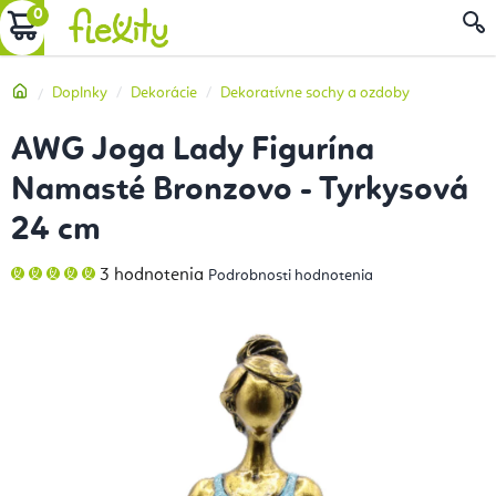
Prejsť
NÁKUPNÝ
na
obsah
KOŠÍK
Domov
Doplnky
Dekorácie
Dekoratívne sochy a ozdoby
AWG Joga Lady Figurína
Namasté Bronzovo - Tyrkysová
24 cm
Priemerné
3 hodnotenia
Podrobnosti hodnotenia
hodnotenie
produktu
je
5,0
z
5
hviezdičiek.