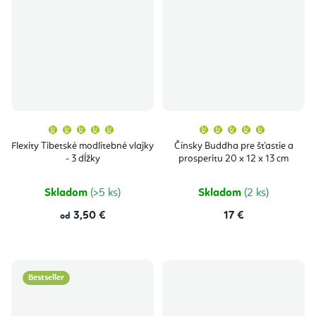
Priemerné
Priemern
hodnotenie
hodnoten
produktu
produktu
Flexity Tibetské modlitebné vlajky
Čínsky Buddha pre šťastie a
je
je
- 3 dĺžky
prosperitu 20 x 12 x 13 cm
5,0
5,0
z
z
5
5
hviezdičiek.
hviezdičie
Skladom
(>5 ks)
Skladom
(2 ks)
3,50 €
17 €
od
Bestseller