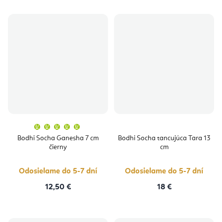
Priemerné
hodnotenie
produktu
Bodhi Socha Ganesha 7 cm
Bodhi Socha tancujúca Tara 13
je
čierny
cm
5,0
z
5
hviezdičiek.
Odosielame do 5-7 dní
Odosielame do 5-7 dní
12,50 €
18 €