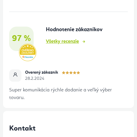
p
ä
t
Hodnotenie zákazníkov
i
97 %
e
Všetky recenzie
Overený zákazník
28.2.2024
Super komunikácia rýchle dodanie a veľký výber
tovaru.
Kontakt