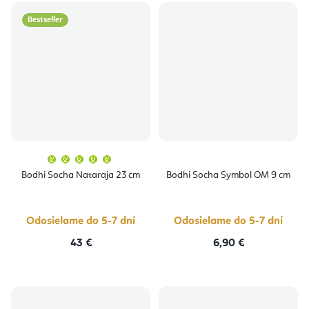
Bestseller
Priemerné
hodnotenie
produktu
Bodhi Socha Nataraja 23 cm
Bodhi Socha Symbol OM 9 cm
je
5,0
z
5
hviezdičiek.
Odosielame do 5-7 dní
Odosielame do 5-7 dní
43 €
6,90 €