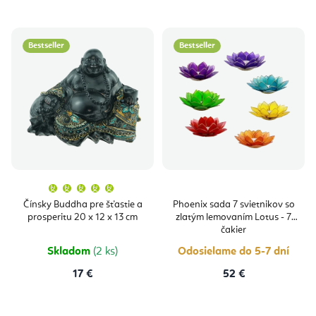
Bestseller
Bestseller
Priemerné
hodnotenie
produktu
Čínsky Buddha pre šťastie a
Phoenix sada 7 svietnikov so
je
prosperitu 20 x 12 x 13 cm
zlatým lemovaním Lotus - 7
5,0
z
čakier
5
hviezdičiek.
Skladom
(2 ks)
Odosielame do 5-7 dní
17 €
52 €