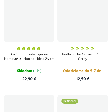
Priemerné
Priemern
hodnotenie
hodnoten
produktu
produktu
AWG Joga Lady Figurína
Bodhi Socha Ganesha 7 cm
je
je
Namasté strieborno - biela 24 cm
čierny
5,0
5,0
z
z
5
5
hviezdičiek.
hviezdičie
Skladom
(1 ks)
Odosielame do 5-7 dní
22,90 €
12,50 €
Bestseller