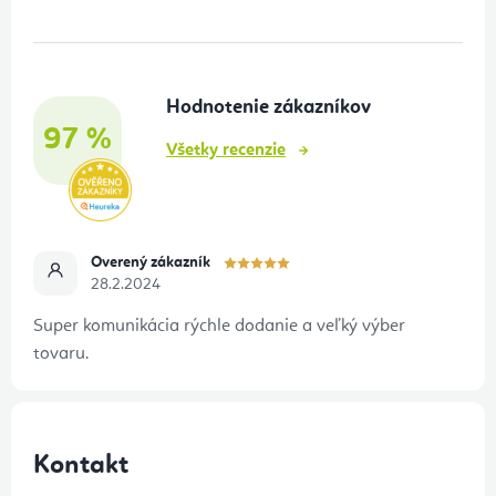
p
ä
t
Hodnotenie zákazníkov
i
97 %
e
Všetky recenzie
Overený zákazník
28.2.2024
Super komunikácia rýchle dodanie a veľký výber
tovaru.
Kontakt