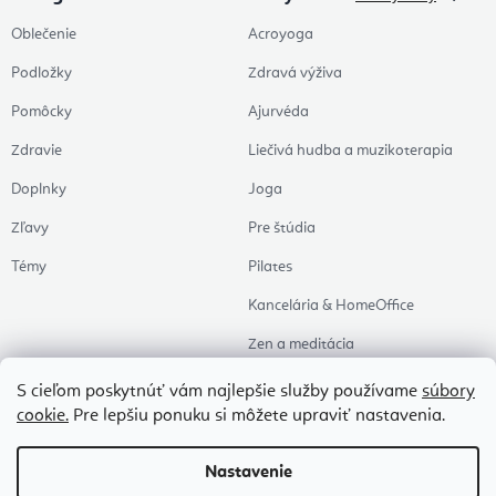
Oblečenie
Acroyoga
Podložky
Zdravá výživa
Pomôcky
Ajurvéda
Zdravie
Liečivá hudba a muzikoterapia
Doplnky
Joga
Zľavy
Pre štúdia
Témy
Pilates
Kancelária & HomeOffice
Zen a meditácia
Aromaterapia
S cieľom poskytnúť vám najlepšie služby používame
súbory
cookie.
Pre lepšiu ponuku si môžete upraviť nastavenia.
Zdravý spánok
Naše obľúbené
Nastavenie