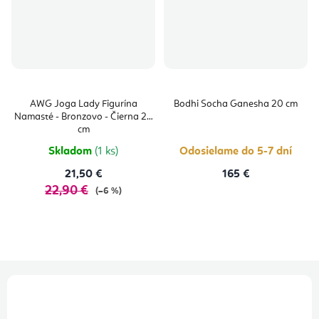
AWG Joga Lady Figurína
Bodhi Socha Ganesha 20 cm
Namasté - Bronzovo - Čierna 24
cm
Skladom
(1 ks)
Odosielame do 5-7 dní
21,50 €
165 €
22,90 €
(–6 %)
Z
á