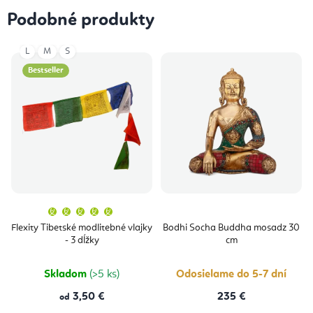
Podobné produkty
L
M
S
Bestseller
Priemerné
hodnotenie
produktu
Flexity Tibetské modlitebné vlajky
Bodhi Socha Buddha mosadz 30
je
- 3 dĺžky
cm
5,0
z
5
hviezdičiek.
Skladom
(>5 ks)
Odosielame do 5-7 dní
3,50 €
235 €
od