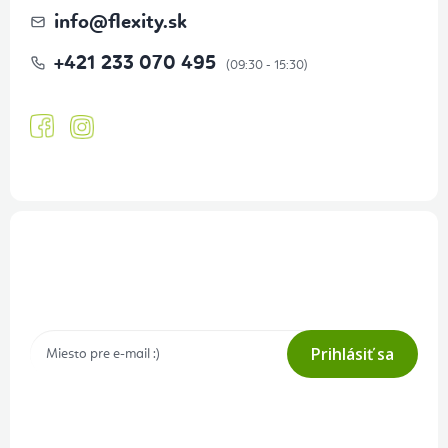
info
@
flexity.sk
+421 233 070 495
Prihlásenie odberu newslettera
Tajné akcie, výpredaje a súťaže na váš e-mail
Prihlásiť sa
Prihlásením odberu súhlasíte s
podmienkami ochrany osobných
údajov