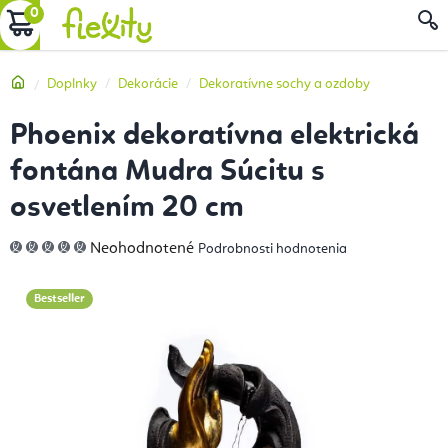
Prejsť
NÁKUPNÝ
na
obsah
KOŠÍK
Domov
Doplnky
Dekorácie
Dekoratívne sochy a ozdoby
Phoenix dekoratívna elektrická
fontána Mudra Súcitu s
osvetlením 20 cm
Priemerné
Neohodnotené
Podrobnosti hodnotenia
hodnotenie
produktu
je
0,0
Bestseller
z
5
hviezdičiek.