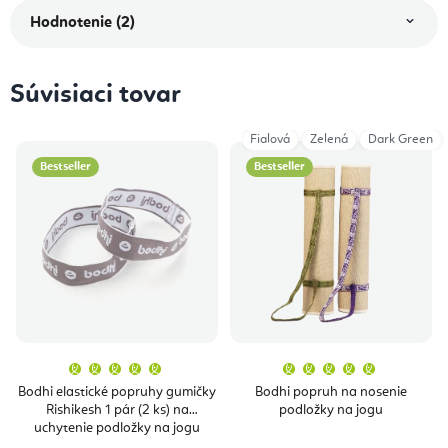
Hodnotenie (2)
Súvisiaci tovar
Fialová
Zelená
Dark Green
Bestseller
Bestseller
Priemerné
Priemern
hodnotenie
hodnoten
produktu
produktu
Bodhi elastické popruhy gumičky
Bodhi popruh na nosenie
je
je
Rishikesh 1 pár (2 ks) na
podložky na jogu
5,0
5,0
z
z
uchytenie podložky na jogu
5
5