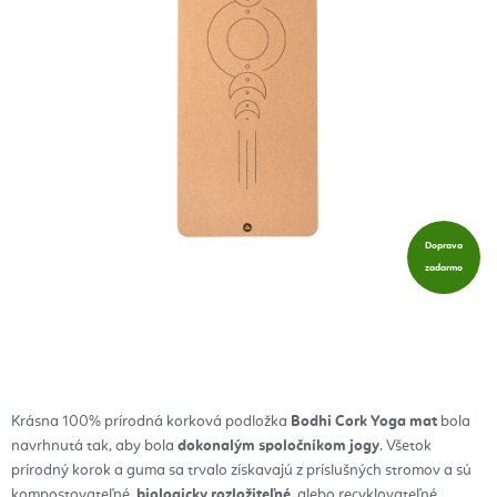
Doprava
zadarmo
Krásna 100% prírodná korková podložka
Bodhi Cork Yoga mat
bola
navrhnutá tak, aby bola
dokonalým spoločníkom jogy
. Všetok
prírodný korok a guma sa trvalo získavajú z príslušných stromov a sú
kompostovateľné,
biologicky rozložiteľné
, alebo recyklovateľné.