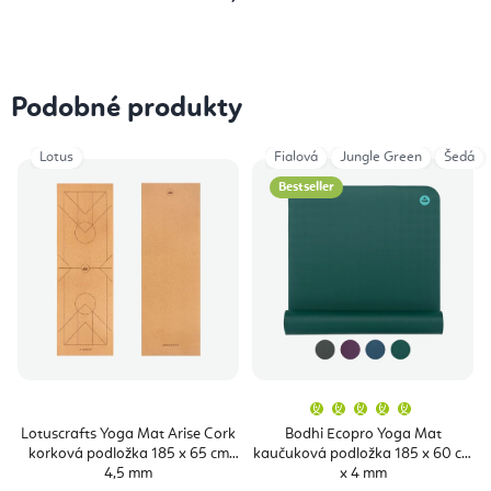
Podobné produkty
Lotus
Fialová
Jungle Green
Šedá
Bestseller
Priemern
hodnoten
produktu
Lotuscrafts Yoga Mat Arise Cork
Bodhi Ecopro Yoga Mat
je
korková podložka 185 x 65 cm
kaučuková podložka 185 x 60 cm
5,0
z
4,5 mm
x 4 mm
5