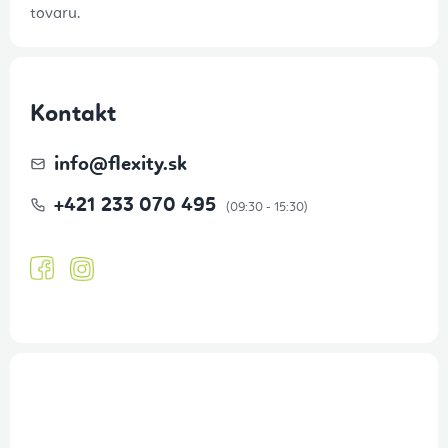
tovaru.
Kontakt
info
@
flexity.sk
+421 233 070 495
Prihlásenie odberu newslettera
Tajné akcie, výpredaje a súťaže na váš e-mail