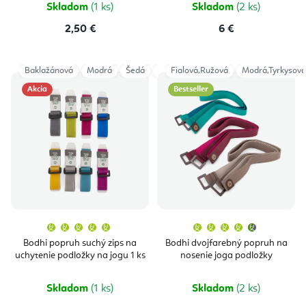
hviezdičiek.
hviezdičie
Skladom
(1 ks)
Skladom
(2 ks)
2,50 €
6 €
Baklažánová
Modrá
Šedá
Vínová
Fialová,Ružová
Modrá,Tyrkysová
Akcia
Bestseller
Priemerné
Priemern
hodnotenie
hodnoten
produktu
produktu
Bodhi popruh suchý zips na
Bodhi dvojfarebný popruh na
je
je
uchytenie podložky na jogu 1 ks
nosenie joga podložky
5,0
4,7
z
z
5
5
hviezdičiek.
hviezdičie
Skladom
(1 ks)
Skladom
(2 ks)