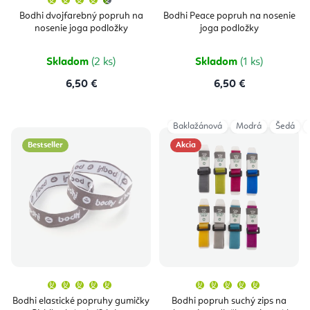
hodnotenie
produktu
Bodhi dvojfarebný popruh na
Bodhi Peace popruh na nosenie
je
nosenie joga podložky
joga podložky
4,7
z
5
hviezdičiek.
Skladom
(2 ks)
Skladom
(1 ks)
6,50 €
6,50 €
Baklažánová
Modrá
Šedá
Bestseller
Akcia
Priemerné
Priemern
hodnotenie
hodnoten
produktu
produktu
Bodhi elastické popruhy gumičky
Bodhi popruh suchý zips na
je
je