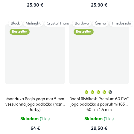
25,90 €
25,90 €
Black
Midnight
Crystal Thunder
Bordová
Čierna
Hnedošedá
Bestseller
Bestseller
Priemern
hodnoten
produktu
Manduka Begin yoga mat 5 mm
Bodhi Rishikesh Premium 60 PVC
je
všestranná joga podložka (rôzne
joga podložka s popruhmi 183 x
4,9
z
farby)
60 cm 4,5 mm
5
hviezdičie
Skladom
(1 ks)
Skladom
(1 ks)
64 €
29,50 €