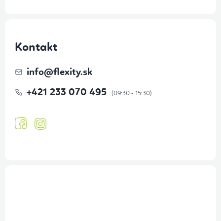
Kontakt
info
@
flexity.sk
+421 233 070 495
Prihlásenie odberu newslettera
Tajné akcie, výpredaje a súťaže na váš e-mail