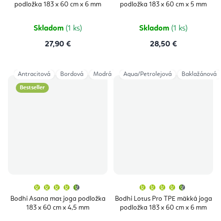
podložka 183 x 60 cm x 6 mm
podložka 183 x 60 cm x 5 mm
5,0
z
5
hviezdičiek.
Skladom
(1 ks)
Skladom
(1 ks)
27,90 €
28,50 €
Antracitová
Bordová
Modrá
Tmavofialová
Aqua/Petrolejová
Mango
Baklažánová
Light Bl
Bestseller
Priemerné
Priemern
hodnotenie
hodnoten
produktu
produktu
Bodhi Asana mat joga podložka
Bodhi Lotus Pro TPE mäkká joga
je
je
183 x 60 cm x 4,5 mm
podložka 183 x 60 cm x 6 mm
4,9
4,9
z
z
5
5