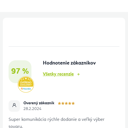
Z
á
p
ä
t
Hodnotenie zákazníkov
i
97 %
e
Všetky recenzie
Overený zákazník
28.2.2024
Super komunikácia rýchle dodanie a veľký výber
tovaru.