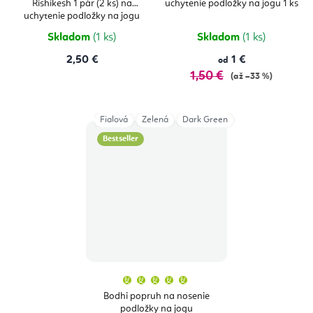
Rishikesh 1 pár (2 ks) na
uchytenie podložky na jogu 1 ks
5,0
5,0
z
z
uchytenie podložky na jogu
5
5
hviezdičiek.
hviezdičie
Skladom
(1 ks)
Skladom
(1 ks)
2,50 €
1 €
od
1,50 €
(až –33 %)
Fialová
Zelená
Dark Green
Grey
Aubergin
Bestseller
Priemerné
hodnotenie
produktu
Bodhi popruh na nosenie
je
podložky na jogu
5,0