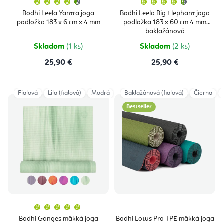
hodnotenie
hodnoten
produktu
produktu
Bodhi Leela Yantra joga
Bodhi Leela Big Elephant joga
je
je
podložka 183 x 6 cm x 4 mm
podložka 183 x 60 cm 4 mm
4,8
4,8
z
z
baklažánová
5
5
hviezdičiek.
hviezdičie
Skladom
(1 ks)
Skladom
(2 ks)
25,90 €
25,90 €
Fialová
Lila (fialová)
Modrá
Zelená
Baklažánová (fialová)
Čierna
Bestseller
Priemerné
hodnotenie
produktu
Bodhi Ganges mäkká joga
Bodhi Lotus Pro TPE mäkká joga
je