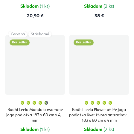
hviezdičiek.
hviezdičie
Skladom
(1 ks)
Skladom
(2 ks)
20,90 €
38 €
Červená
Strieborná
Bestseller
Bestseller
Priemerné
Priemern
hodnotenie
hodnoten
produktu
produktu
Bodhi Leela Mandala two tone
Bodhi Leela Flower of life joga
je
je
joga podložka 183 x 60 cm x 4,5
podložka Kvet života antracitová
4,9
5,0
z
z
mm
183 x 60 cm x 4 mm
5
5
hviezdičiek.
hviezdičie
Skladom
(1 ks)
Skladom
(2 ks)