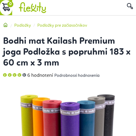
Prejsť
NÁKUPNÝ
na
obsah
KOŠÍK
Domov
Podložky
Podložky pre začiatočníkov
Bodhi mat Kailash Premium
joga Podložka s popruhmi 183 x
60 cm x 3 mm
Priemerné
6 hodnotení
Podrobnosti hodnotenia
hodnotenie
produktu
je
4,3
z
5
hviezdičiek.