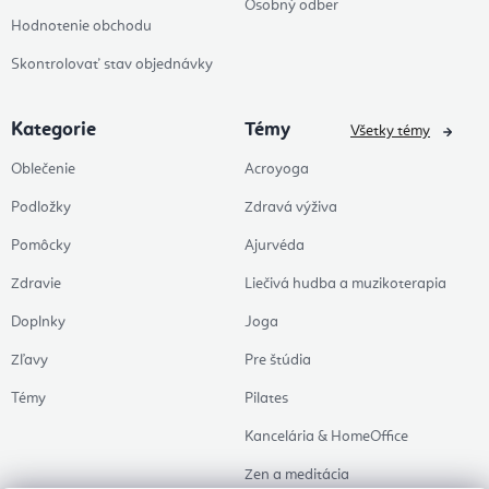
Osobný odber
Hodnotenie obchodu
Skontrolovať stav objednávky
Kategorie
Témy
Všetky témy
Oblečenie
Acroyoga
Podložky
Zdravá výživa
Pomôcky
Ajurvéda
Zdravie
Liečivá hudba a muzikoterapia
Doplnky
Joga
Zľavy
Pre štúdia
Témy
Pilates
Kancelária & HomeOffice
Zen a meditácia