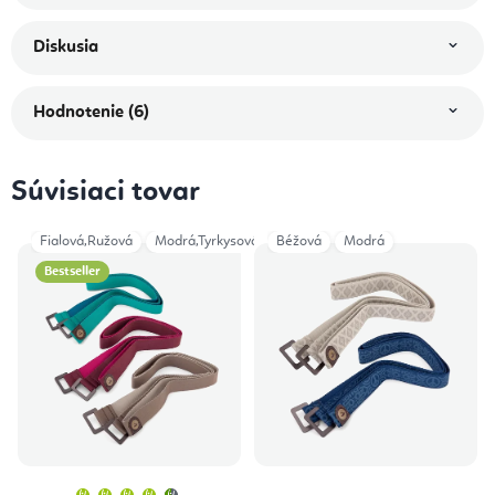
Diskusia
Hodnotenie (6)
Súvisiaci tovar
Fialová,Ružová
Modrá,Tyrkysová
Béžová
Šedá
Modrá
Bestseller
Priemerné