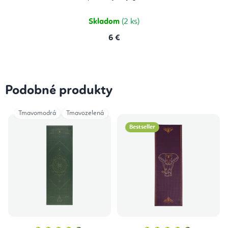
z
5
hviezdičiek.
Skladom
(2 ks)
6 €
Podobné produkty
Tmavomodrá
Tmavozelená
Bestseller
Priemerné
Priemern