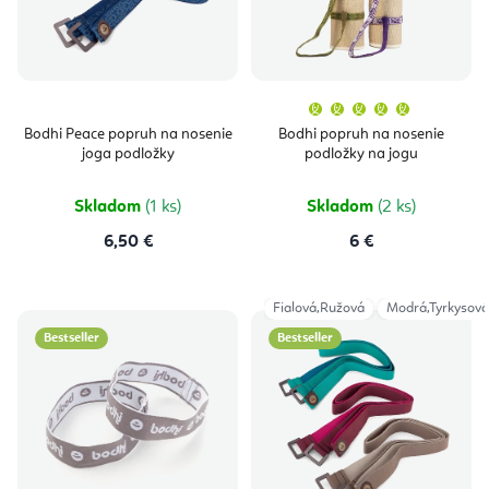
Priemern
hodnoten
produktu
Bodhi Peace popruh na nosenie
Bodhi popruh na nosenie
je
joga podložky
podložky na jogu
5,0
z
5
hviezdičie
Skladom
(1 ks)
Skladom
(2 ks)
6,50 €
6 €
Fialová,Ružová
Modrá,Tyrkysová
Bestseller
Bestseller