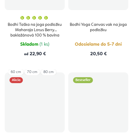
Priemerné
hodnotenie
produktu
Bodhi Taška na joga podložku
Bodhi Yoga Canvas vak na joga
je
Maharaja Lotus Berry
podložku
5,0
z
baklažánová 100 % bavlna
5
hviezdičiek.
Skladom
(1 ks)
Odosielame do 5-7 dní
22,90 €
20,50 €
od
60 cm
70 cm
80 cm
Akcia
Bestseller