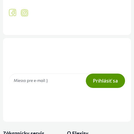
Prihlásenie odberu newslettera
Tajné akcie, výpredaje a súťaže na váš e-mail
Prihlásiť sa
Prihlásením odberu súhlasíte s
podmienkami ochrany osobných
údajov
Zákaznícky servis
O Flexity