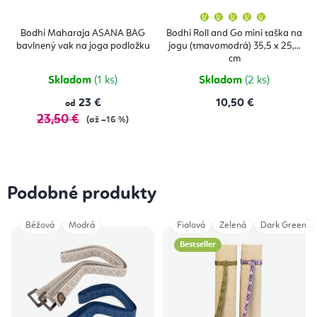
Priemern
hodnoten
produktu
Bodhi Maharaja ASANA BAG
Bodhi Roll and Go mini taška na
je
bavlnený vak na joga podložku
jogu (tmavomodrá) 35,5 x 25,5
5,0
z
cm
5
hviezdičie
Skladom
(1 ks)
Skladom
(2 ks)
23 €
10,50 €
od
23,50 €
(až –16 %)
Podobné produkty
Béžová
Modrá
Fialová
Zelená
Dark Green
Bestseller