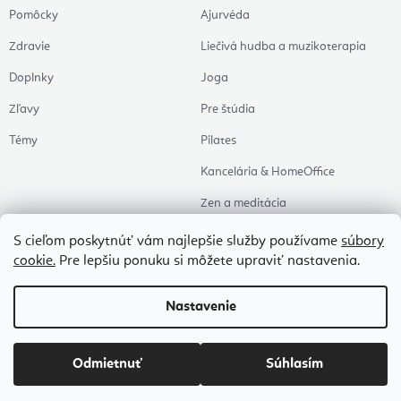
Pomôcky
Ajurvéda
Zdravie
Liečivá hudba a muzikoterapia
Doplnky
Joga
Zľavy
Pre štúdia
Témy
Pilates
Kancelária & HomeOffice
Zen a meditácia
Aromaterapia
S cieľom poskytnúť vám najlepšie služby používame
súbory
cookie.
Pre lepšiu ponuku si môžete upraviť nastavenia.
Zdravý spánok
Naše obľúbené
Nastavenie
Copyright 2026
Flexity
. Všetky práva vyhradené.
Upraviť nastavenie cookies
Odmietnuť
Súhlasím
Vytvoril Shoptet Premium