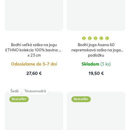
Priemern
hodnoten
produktu
Bodhi veľká taška na jogu
Bodhi joga Asana 60
je
ETHNO kolekcia 100% bavlna 63
nepremokavá taška na joga
5,0
z
x 23 cm
podložku
5
hviezdičie
Odosielame do 5-7 dní
Skladom
(3 ks)
27,60 €
19,50 €
Šedá
Tmavomodrá
Bestseller
Bestseller