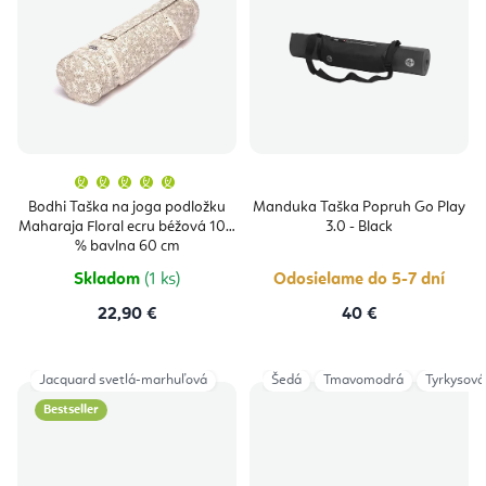
Priemerné
hodnotenie
produktu
Bodhi Taška na joga podložku
Manduka Taška Popruh Go Play
je
Maharaja Floral ecru béžová 100
3.0 - Black
5,0
z
% bavlna 60 cm
5
hviezdičiek.
Skladom
(1 ks)
Odosielame do 5-7 dní
22,90 €
40 €
Jacquard svetlá-marhuľová
Šedá
Tmavomodrá
Tyrkysová
Bestseller