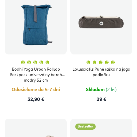
Priemerné
Priemern
hodnotenie
hodnoten
produktu
produktu
Bodhi Yoga Urban Rolltop
Lotuscrafts Pune taška na joga
je
je
Backpack univerzálny batoh
podložku
5,0
5,0
z
z
modrý 52 cm
5
5
hviezdičiek.
hviezdičie
Odosielame do 5-7 dní
Skladom
(2 ks)
32,90 €
29 €
Bestseller