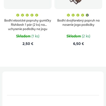
Priemerné
Priemern
hodnotenie
hodnoten
produktu
produktu
Bodhi elastické popruhy gumičky
Bodhi dvojfarebný popruh na
je
je
Rishikesh 1 pár (2 ks) na
nosenie joga podložky
5,0
4,7
z
z
uchytenie podložky na jogu
5
5
hviezdičiek.
hviezdičie
Skladom
(1 ks)
Skladom
(2 ks)
2,50 €
6,50 €
Z
á
p
ä
t