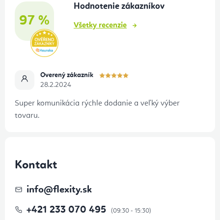
Hodnotenie zákazníkov
i
97 %
e
Všetky recenzie
Overený zákazník
28.2.2024
Super komunikácia rýchle dodanie a veľký výber
tovaru.
Kontakt
info
@
flexity.sk
+421 233 070 495