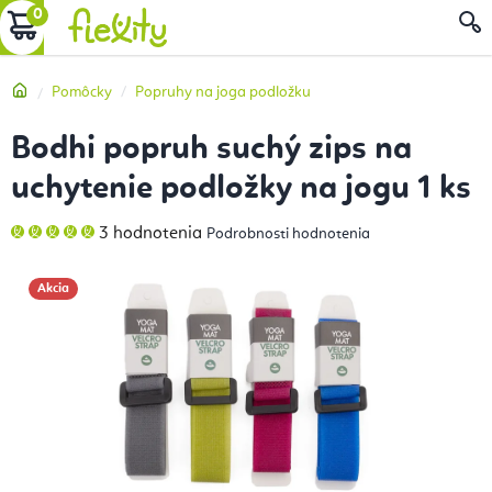
Prejsť
NÁKUPNÝ
na
obsah
KOŠÍK
Domov
Pomôcky
Popruhy na joga podložku
Bodhi popruh suchý zips na
uchytenie podložky na jogu 1 ks
Priemerné
3 hodnotenia
Podrobnosti hodnotenia
hodnotenie
produktu
je
5,0
Akcia
z
5
hviezdičiek.