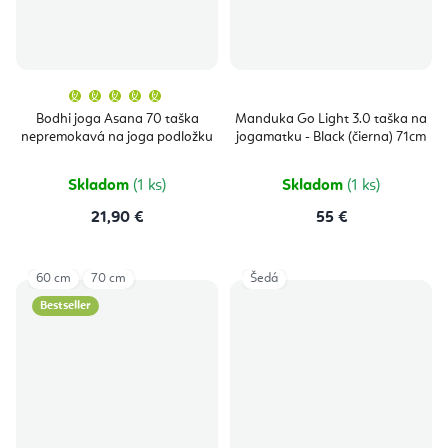
Priemerné
hodnotenie
produktu
Bodhi joga Asana 70 taška
Manduka Go Light 3.0 taška na
je
nepremokavá na joga podložku
jogamatku - Black (čierna) 71cm
5,0
z
5
hviezdičiek.
Skladom
(1 ks)
Skladom
(1 ks)
21,90 €
55 €
60 cm
70 cm
Šedá
Bestseller