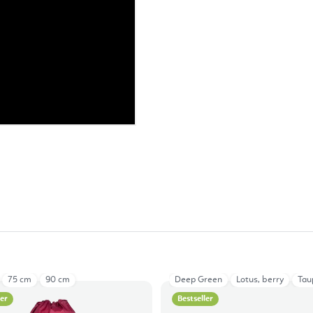
75 cm
90 cm
Deep Green
Lotus, berry
Tau
ler
Bestseller