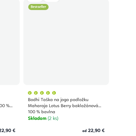
Bestseller
Priemerné
hodnotenie
produktu
Bodhi Taška na joga podložku
je
5,0
100 %
Maharaja Lotus Berry baklažánová
z
100 % bavlna
5
hviezdičiek.
Skladom
(2 ks)
22,90 €
22,90 €
od