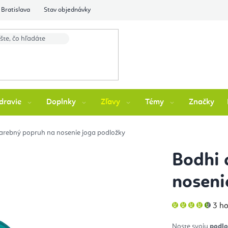
Bratislava
Stav objednávky
dravie
Doplnky
Zľavy
Témy
Značky
farebný popruh na nosenie joga podložky
Bodhi 
noseni
Pri
3 h
hod
pro
je
Noste svoju
podlo
4,7