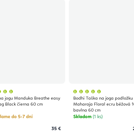
Priemerné
Priemerné
hodnotenie
hodnotenie
produktu
produktu
na jogu Manduka Breathe easy
Bodhi Taška na joga podložku
je
je
5,0
5,0
ag Black čierna 60 cm
Maharaja Floral ecru béžová 
z
z
bavlna 60 cm
5
5
hviezdičiek.
hviezdičiek.
lame do 5-7 dní
Skladom
(1 ks)
35 €