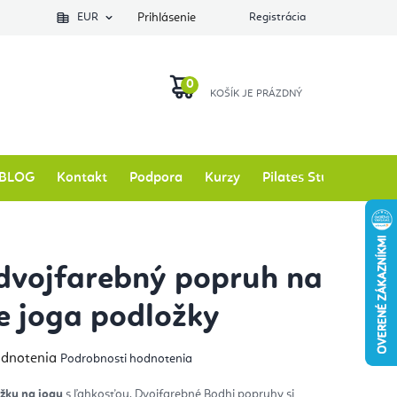
EUR
Prihlásenie
Registrácia
NÁKUPNÝ
KOŠÍK
BLOG
Kontakt
Podpora
Kurzy
Pilates Studio
Zna
dvojfarebný popruh na
e joga podložky
emerné
odnotenia
Podrobnosti hodnotenia
notenie
duktu
žku na jogu
s ľahkosťou. Dvojfarebné Bodhi popruhy si