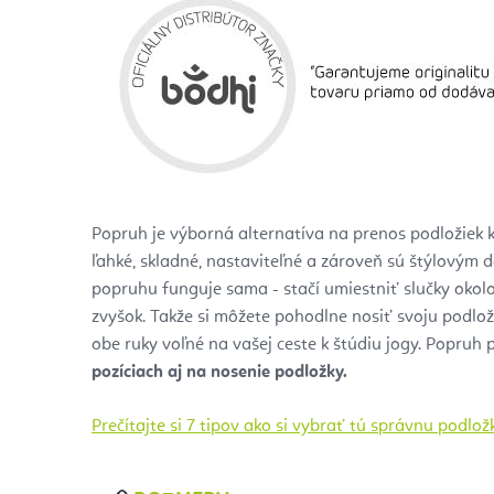
Popruh je výborná alternatíva na prenos podložiek 
ľahké, skladné, nastaviteľné a zároveň sú štýlovým
popruhu funguje sama - stačí umiestniť slučky okolo
zvyšok. Takže si môžete pohodlne nosiť svoju podlo
obe ruky voľné na vašej ceste k štúdiu jogy. Popruh p
pozíciach aj na nosenie podložky.
Prečítajte si 7 tipov ako si vybrať tú správnu podlož