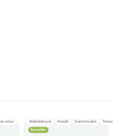
pe-silver
Baklažánová
Hnedá
Svetlomodrá
Tmavomodrá
Bestseller