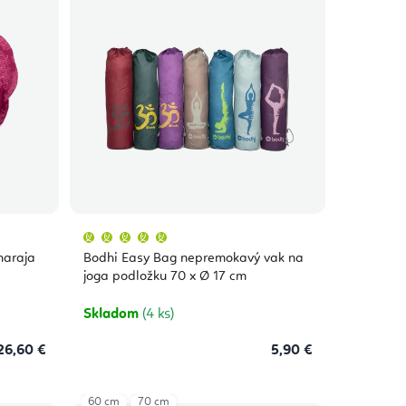
Priemerné
hodnotenie
produktu
haraja
Bodhi Easy Bag nepremokavý vak na
je
5,0
joga podložku 70 x Ø 17 cm
z
5
hviezdičiek.
Skladom
(4 ks)
26,60 €
5,90 €
60 cm
70 cm