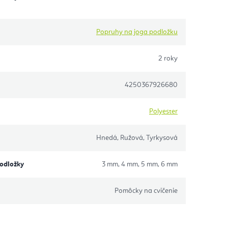
Popruhy na joga podložku
2 roky
4250367926680
Polyester
Hnedá, Ružová, Tyrkysová
podložky
3 mm, 4 mm, 5 mm, 6 mm
Pomôcky na cvičenie