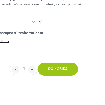
niverzálnosť a nastaviteľnosť na všetky veľkosti podložiek.
zdičiek.
učenia
€
DO KOŠÍKA
 cena: