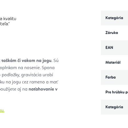
Kategória
Záruka
EAN
k
taškám či vakom na jogu
. Sú
Materiál
 doplnkom na nosenie. Spona
 podložky, gravitácia urobí
Farba
žku na jogu cez rameno a mať
oužijete aj na
naťahovanie v
Pre hrúbku 
Kategória
ku.