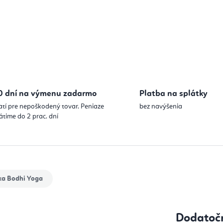
0 dní na výmenu zadarmo
Platba na splátky
atí pre nepoškodený tovar. Peniaze
bez navýšenia
átime do 2 prac. dní
ka
Bodhi Yoga
Dodatoč