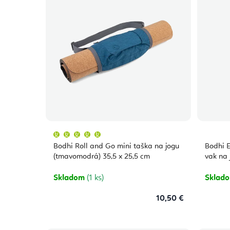
Priemerné
hodnotenie
produktu
Bodhi Roll and Go mini taška na jogu
Bodhi 
je
5,0
(tmavomodrá) 35,5 x 25,5 cm
vak na 
z
5
hviezdičiek.
Skladom
(1 ks)
Sklad
10,50 €