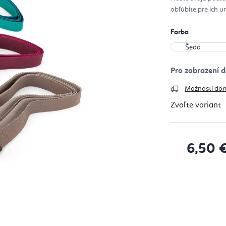
z
obľúbite pre ich u
5
hvie
Farba
Možnosti dor
Zvoľte variant
6,50 
Jednotková