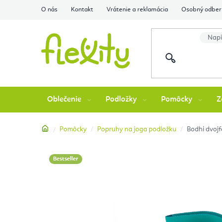
Prejsť
O nás
Kontakt
Vrátenie a reklamácia
Osobný odber 
na
obsah
Oblečenie
Podložky
Pomôcky
Z
Domov
Pomôcky
Popruhy na joga podložku
Bodhi dvoj
Bestseller