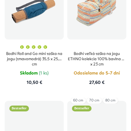
Priemerné
hodnotenie
produktu
Bodhi Roll and Go mini taška na
Bodhi veľká taška na jogu
je
jogu (tmavomodrá) 35,5 x 25,5
ETHNO kolekcia 100% bavlna 63
5,0
z
cm
x 23 cm
5
hviezdičiek.
Skladom
(1 ks)
Odosielame do 5-7 dní
10,50 €
27,60 €
60 cm
70 cm
80 cm
Bestseller
Bestseller