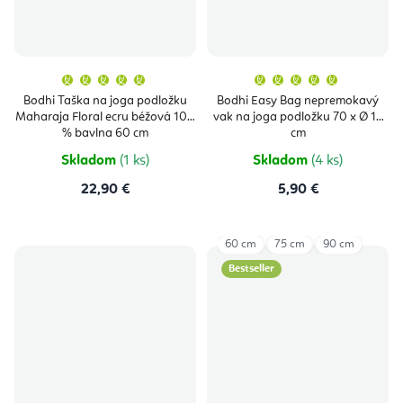
Priemerné
Priemern
hodnotenie
hodnoten
produktu
produktu
Bodhi Taška na joga podložku
Bodhi Easy Bag nepremokavý
je
je
Maharaja Floral ecru béžová 100
vak na joga podložku 70 x Ø 17
5,0
5,0
z
z
% bavlna 60 cm
cm
5
5
hviezdičiek.
hviezdičie
Skladom
(1 ks)
Skladom
(4 ks)
22,90 €
5,90 €
60 cm
75 cm
90 cm
Bestseller