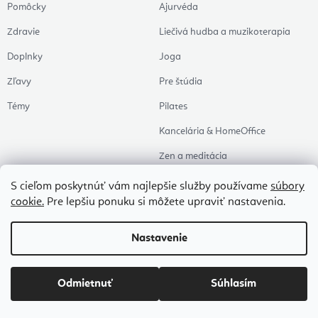
Pomôcky
Ajurvéda
Zdravie
Liečivá hudba a muzikoterapia
Doplnky
Joga
Zľavy
Pre štúdia
Témy
Pilates
Kancelária & HomeOffice
Zen a meditácia
Aromaterapia
S cieľom poskytnúť vám najlepšie služby používame
súbory
cookie.
Pre lepšiu ponuku si môžete upraviť nastavenia.
Zdravý spánok
Naše obľúbené
Nastavenie
Copyright 2026
Flexity
. Všetky práva vyhradené.
Upraviť nastavenie cookies
Odmietnuť
Súhlasím
Vytvoril Shoptet Premium