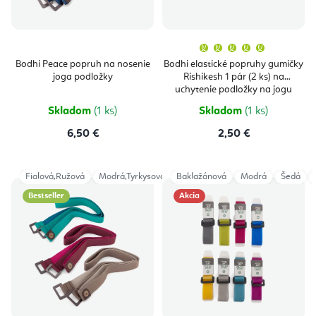
Priemern
hodnoten
produktu
Bodhi Peace popruh na nosenie
Bodhi elastické popruhy gumičky
je
joga podložky
Rishikesh 1 pár (2 ks) na
5,0
z
uchytenie podložky na jogu
5
hviezdičie
Skladom
(1 ks)
Skladom
(1 ks)
6,50 €
2,50 €
Fialová,Ružová
Modrá,Tyrkysová
Baklažánová
Šedá
Modrá
Šedá
Bestseller
Akcia