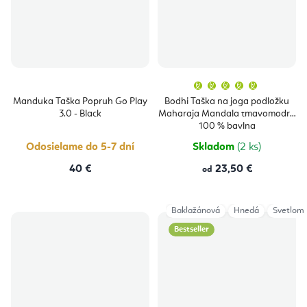
Priemern
hodnoten
produktu
Manduka Taška Popruh Go Play
Bodhi Taška na joga podložku
je
3.0 - Black
Maharaja Mandala tmavomodrá
5,0
z
100 % bavlna
5
hviezdičie
Odosielame do 5-7 dní
Skladom
(2 ks)
40 €
23,50 €
od
Baklažánová
Hnedá
Svetlom
Bestseller