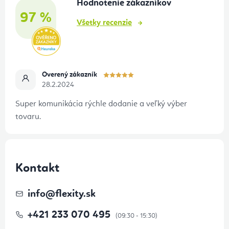
Hodnotenie zákazníkov
i
97 %
e
Všetky recenzie
Overený zákazník
28.2.2024
Super komunikácia rýchle dodanie a veľký výber
tovaru.
Kontakt
info
@
flexity.sk
+421 233 070 495