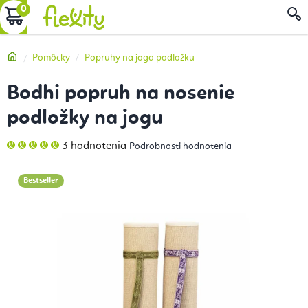
Prejsť
NÁKUPNÝ
na
obsah
KOŠÍK
Domov
Pomôcky
Popruhy na joga podložku
Bodhi popruh na nosenie
podložky na jogu
Priemerné
3 hodnotenia
Podrobnosti hodnotenia
hodnotenie
produktu
je
5,0
Bestseller
z
5
hviezdičiek.