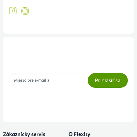
Prihlásenie odberu newslettera
Tajné akcie, výpredaje a súťaže na váš e-mail
Prihlásiť sa
Prihlásením odberu súhlasíte s
podmienkami ochrany osobných
údajov
Zákaznícky servis
O Flexity