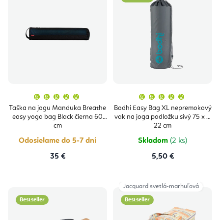
Priemerné
Priemern
hodnotenie
hodnoten
produktu
produktu
Taška na jogu Manduka Breathe
Bodhi Easy Bag XL nepremokavý
je
je
easy yoga bag Black čierna 60
vak na joga podložku sivý 75 x Ø
5,0
5,0
z
z
cm
22 cm
5
5
hviezdičiek.
hviezdičie
Odosielame do 5-7 dní
Skladom
(2 ks)
35 €
5,50 €
Jacquard svetlá-marhuľová
Bestseller
Bestseller