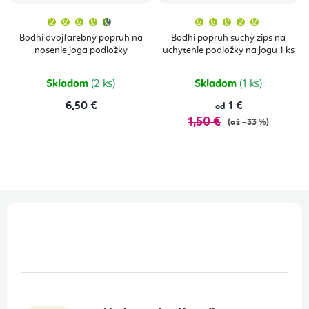
Priemerné
Priemern
hodnotenie
hodnoten
produktu
produktu
Bodhi dvojfarebný popruh na
Bodhi popruh suchý zips na
je
je
nosenie joga podložky
uchytenie podložky na jogu 1 ks
4,7
5,0
z
z
5
5
hviezdičiek.
hviezdičie
Skladom
(2 ks)
Skladom
(1 ks)
6,50 €
1 €
od
1,50 €
(až –33 %)
Z
á
p
ä
t