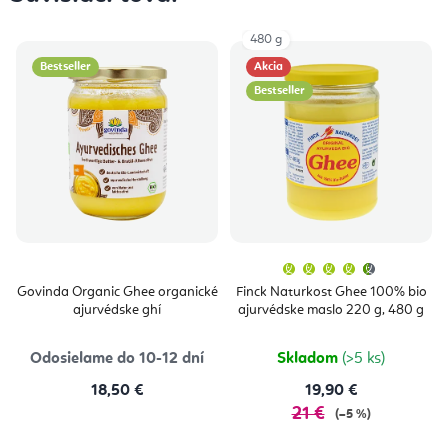
480 g
Bestseller
Akcia
Bestseller
Priemern
hodnoten
produktu
Govinda Organic Ghee organické
Finck Naturkost Ghee 100% bio
je
ajurvédske ghí
ajurvédske maslo 220 g, 480 g
4,7
z
5
hviezdičie
Odosielame do 10-12 dní
Skladom
(>5 ks)
18,50 €
19,90 €
21 €
(–5 %)