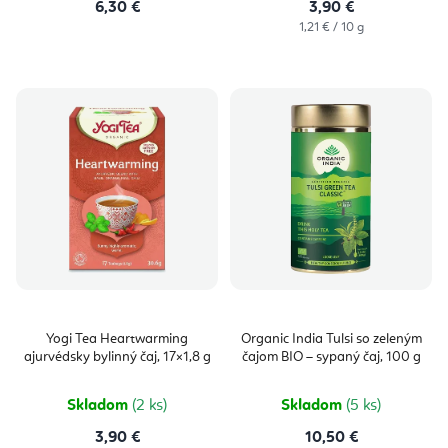
6,30 €
3,90 €
Jednotková
1,21 € / 10 g
cena:
Yogi Tea Heartwarming
Organic India Tulsi so zeleným
ajurvédsky bylinný čaj, 17×1,8 g
čajom BIO – sypaný čaj, 100 g
Skladom
(2 ks)
Skladom
(5 ks)
3,90 €
10,50 €