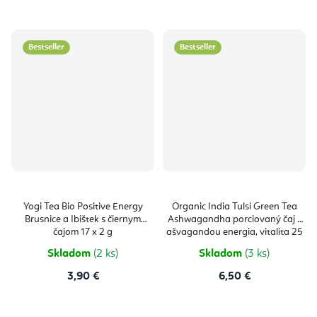
Bestseller
Bestseller
Yogi Tea Bio Positive Energy
Organic India Tulsi Green Tea
Brusnice a Ibištek s čiernym
Ashwagandha porciovaný čaj s
čajom 17 x 2 g
ašvagandou energia, vitalita 25
vrecúšok (25 x 2 g)
Skladom
(2 ks)
Skladom
(3 ks)
3,90 €
6,50 €