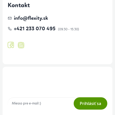
Kontakt
info
@
flexity.sk
+421 233 070 495
Prihlásenie odberu newslettera
Tajné akcie, výpredaje a súťaže na váš e-mail
Prihlásiť sa