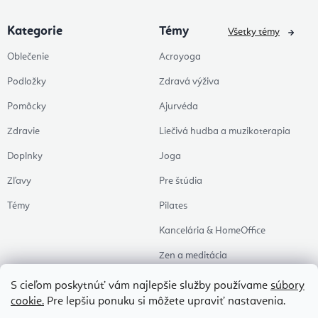
Kategorie
Témy
Všetky témy
Oblečenie
Acroyoga
Podložky
Zdravá výživa
Pomôcky
Ajurvéda
Zdravie
Liečivá hudba a muzikoterapia
Doplnky
Joga
Zľavy
Pre štúdia
Témy
Pilates
Kancelária & HomeOffice
Zen a meditácia
Aromaterapia
S cieľom poskytnúť vám najlepšie služby používame
súbory
cookie.
Pre lepšiu ponuku si môžete upraviť nastavenia.
Zdravý spánok