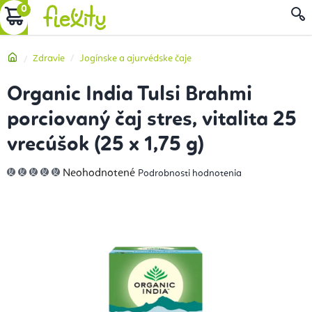
Prejsť
NÁKUPNÝ
na
obsah
KOŠÍK
Domov
Zdravie
Jogínske a ajurvédske čaje
Organic India Tulsi Brahmi
porciovaný čaj stres, vitalita 25
vrecúšok (25 x 1,75 g)
Priemerné
Neohodnotené
Podrobnosti hodnotenia
hodnotenie
produktu
je
0,0
z
5
hviezdičiek.