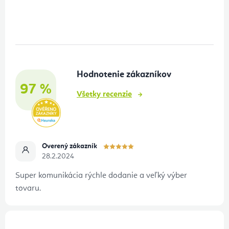
Z
á
p
ä
t
Hodnotenie zákazníkov
i
97 %
e
Všetky recenzie
Overený zákazník
28.2.2024
Super komunikácia rýchle dodanie a veľký výber
tovaru.