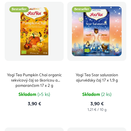
Bestseller
Bestseller
Yogi Tea Pumpkin Chai organic
Yogi Tea Star salutation
tekvicový čaj so škoricou a
ajurvédsky čaj 17 x 1,9 g
pomarančom 17 x 2 g
Skladom
(>5 ks)
Skladom
(2 ks)
3,90 €
3,90 €
Jednotková
1,21 € / 10 g
cena: