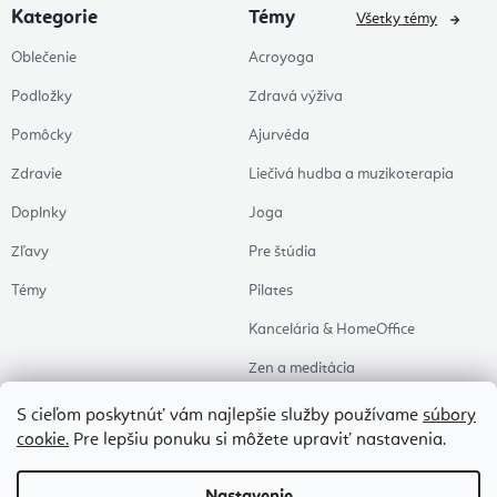
Kategorie
Témy
Všetky témy
Oblečenie
Acroyoga
Podložky
Zdravá výživa
Pomôcky
Ajurvéda
Zdravie
Liečivá hudba a muzikoterapia
Doplnky
Joga
Zľavy
Pre štúdia
Témy
Pilates
Kancelária & HomeOffice
Zen a meditácia
Aromaterapia
S cieľom poskytnúť vám najlepšie služby používame
súbory
cookie.
Pre lepšiu ponuku si môžete upraviť nastavenia.
Zdravý spánok
Naše obľúbené