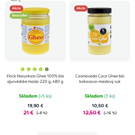
480 g
Akcia
Akcia
Bestseller
Priemerné
hodnotenie
produktu
Finck Naturkost Ghee 100% bio
Cosmoveda Coco Ghee bio
je
ajurvédske maslo 220 g, 480 g
kokosovo-maslový tuk
4,7
z
5
hviezdičiek.
Skladom
(>5 ks)
Skladom
(3 ks)
19,90 €
10,50 €
21 €
12,50 €
(–5 %)
(–16 %)