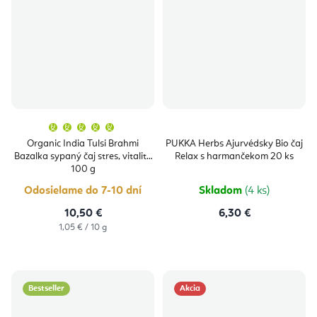
Priemerné
hodnotenie
produktu
Organic India Tulsi Brahmi
PUKKA Herbs Ajurvédsky Bio čaj
je
Bazalka sypaný čaj stres, vitalita
Relax s harmančekom 20 ks
5,0
z
100 g
5
hviezdičiek.
Odosielame do 7-10 dní
Skladom
(4 ks)
10,50 €
6,30 €
Jednotková
1,05 € / 10 g
cena:
Bestseller
Akcia