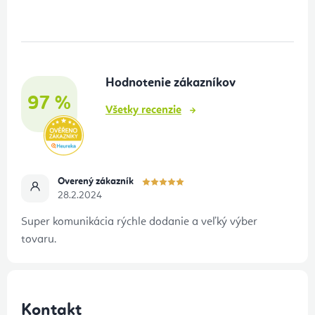
á
p
ä
t
Hodnotenie zákazníkov
i
97 %
e
Všetky recenzie
Overený zákazník
28.2.2024
Super komunikácia rýchle dodanie a veľký výber
tovaru.
Kontakt