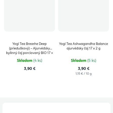
Yogi Tea Breathe Deep
Yogi Tea Ashwagandha Balance
(prieduškový) – Ajurvédsky
ajurvédsky čaj 17 x 2 g
bylinný čaj porciovaný BIO 17 ×
1,8 g
Skladom
(4 ks)
Skladom
(5 ks)
3,90 €
3,90 €
Jednotková
1,15 € / 10 g
cena:
Z