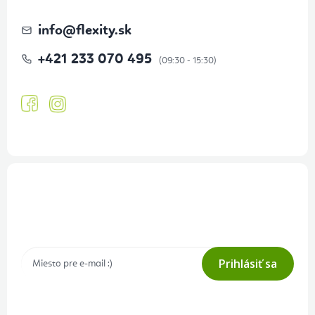
info
@
flexity.sk
+421 233 070 495
Prihlásenie odberu newslettera
Tajné akcie, výpredaje a súťaže na váš e-mail
Prihlásiť sa
Prihlásením odberu súhlasíte s
podmienkami ochrany osobných