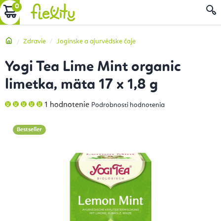
Prejsť
NÁKUPNÝ
na
obsah
KOŠÍK
Domov
Zdravie
Jogínske a ajurvédske čaje
Yogi Tea Lime Mint organic
limetka, mäta 17 x 1,8 g
Priemerné
1 hodnotenie
Podrobnosti hodnotenia
hodnotenie
produktu
je
5,0
Bestseller
z
5
hviezdičiek.