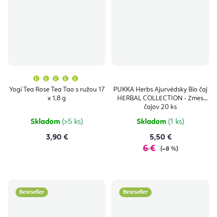
Priemerné
hodnotenie
produktu
Yogi Tea Rose Tea Tao s ružou 17
PUKKA Herbs Ajurvédsky Bio čaj
je
x 1,8 g
HERBAL COLLECTION - Zmes
5,0
z
čajov 20 ks
5
hviezdičiek.
Skladom
(>5 ks)
Skladom
(1 ks)
3,90 €
5,50 €
6 €
(–8 %)
Bestseller
Bestseller