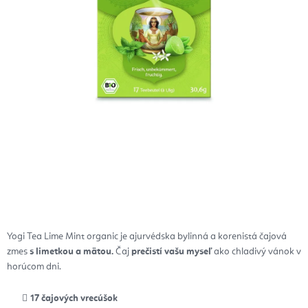
Yogi Tea Lime Mint organic je ajurvédska bylinná a korenistá čajová
zmes
s
limetkou a mätou.
Čaj
prečistí vašu myseľ
ako chladivý vánok v
horúcom dni.
17 čajových vrecúšok