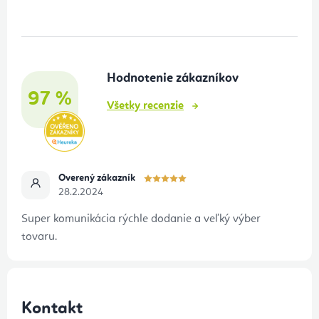
p
ä
t
Hodnotenie zákazníkov
i
97 %
e
Všetky recenzie
Overený zákazník
28.2.2024
Super komunikácia rýchle dodanie a veľký výber
tovaru.
Kontakt