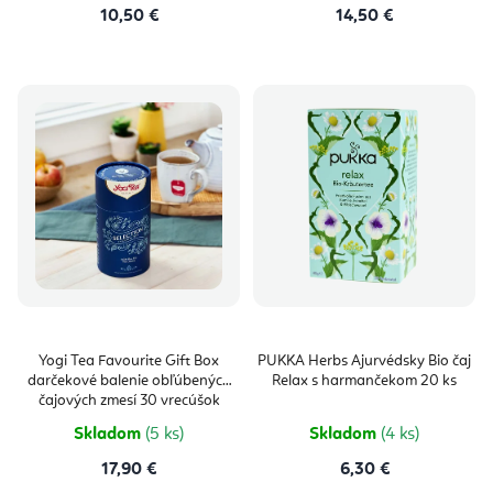
10,50 €
14,50 €
Yogi Tea Favourite Gift Box
PUKKA Herbs Ajurvédsky Bio čaj
darčekové balenie obľúbených
Relax s harmančekom 20 ks
čajových zmesí 30 vrecúšok
Skladom
(5 ks)
Skladom
(4 ks)
17,90 €
6,30 €