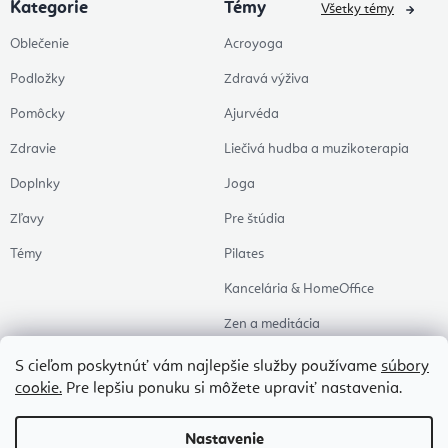
Kategorie
Témy
Všetky témy
Oblečenie
Acroyoga
Podložky
Zdravá výživa
Pomôcky
Ajurvéda
Zdravie
Liečivá hudba a muzikoterapia
Doplnky
Joga
Zľavy
Pre štúdia
Témy
Pilates
Kancelária & HomeOffice
Zen a meditácia
Aromaterapia
S cieľom poskytnúť vám najlepšie služby používame
súbory
cookie.
Pre lepšiu ponuku si môžete upraviť nastavenia.
Zdravý spánok
Naše obľúbené
Nastavenie