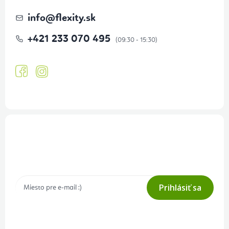
info
@
flexity.sk
+421 233 070 495
Prihlásenie odberu newslettera
Tajné akcie, výpredaje a súťaže na váš e-mail
Prihlásiť sa
Prihlásením odberu súhlasíte s
podmienkami ochrany osobných