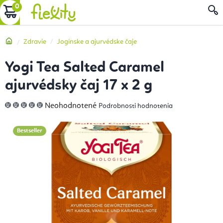
Prejsť
NÁKUPNÝ
na
obsah
KOŠÍK
Domov
Zdravie
Jogínske a ajurvédske čaje
Yogi Tea Salted Caramel
ajurvédsky čaj 17 x 2 g
Priemerné
Neohodnotené
Podrobnosti hodnotenia
hodnotenie
produktu
je
0,0
Bestseller
z
5
hviezdičiek.