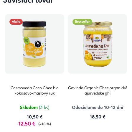
Súvisiaci tovar
Akcia
Bestseller
Cosmoveda Coco Ghee bio
Govinda Organic Ghee organické
kokosovo-maslový tuk
ajurvédske ghí
Skladom
(3 ks)
Odosielame do 10-12 dní
10,50 €
18,50 €
12,50 €
(–16 %)