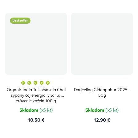
Bestseller
Priemerné
hodnotenie
produktu
Organic India Tulsi Masala Chai
Darjeeling Giddapahar 2025 -
je
sypaný čaj energia, vitalita,
50g
5,0
z
trávenie kofeín 100 g
5
hviezdičiek.
Skladom
(>5 ks)
Skladom
(>5 ks)
10,50 €
12,90 €