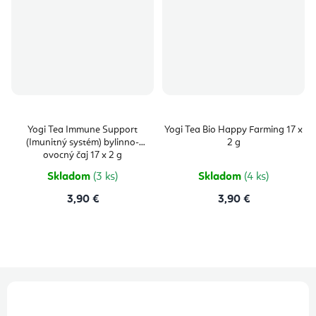
Yogi Tea Immune Support
Yogi Tea Bio Happy Farming 17 x
(Imunitný systém) bylinno-
2 g
ovocný čaj 17 x 2 g
Skladom
(3 ks)
Skladom
(4 ks)
3,90 €
3,90 €
Z
á