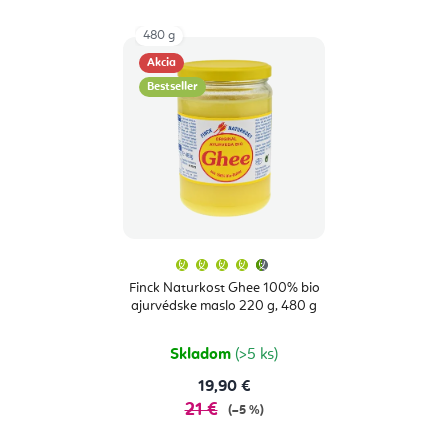
480 g
Akcia
Bestseller
Priemerné
hodnotenie
produktu
Finck Naturkost Ghee 100% bio
je
ajurvédske maslo 220 g, 480 g
4,7
z
5
hviezdičiek.
Skladom
(>5 ks)
19,90 €
21 €
(–5 %)