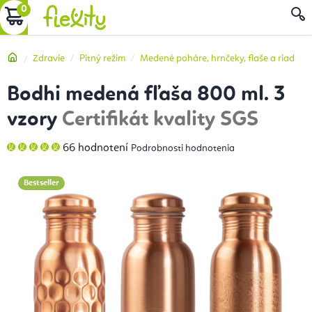
Prejsť
NÁKUPNÝ
na
obsah
KOŠÍK
Domov
Zdravie
Pitný režim
Medené poháre, hrnčeky, flaše a riad
Bodhi medená fľaša 800 ml. 3
vzory
Certifikát kvality SGS
Priemerné
66 hodnotení
Podrobnosti hodnotenia
hodnotenie
produktu
je
5,0
Bestseller
z
5
hviezdičiek.