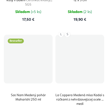
kusy v balení
Certifikát kvality
12 x 5 cm
5,0
z
SGS
5
hviezdičiek.
Skladom
(>5 ks)
Skladom
(2 ks)
17,50 €
19,90 €
L
S
Bestseller
Sat Nam Medený pohár
La Coppera Medená misa Kadai s
Maharishi 250 ml
rúčkami z nehrdzavejúcej ocele a
medi