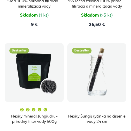
Start 100% prírodná filtrácia a
365 ročná zásoba 100% prírodná
3,0
5,0
z
z
mineralizácia vody
filtrácia a mineralizácia vody
5
5
hviezdičiek.
hviezdičie
Skladom
(1 ks)
Skladom
(>5 ks)
9 €
26,50 €
Bestseller
Bestseller
Priemerné
hodnotenie
produktu
Flexity minerál šungit drť -
Flexity Šungit tyčinka na čistenie
je
prírodný filter vody 500g
vody 24 cm
5,0
z
5