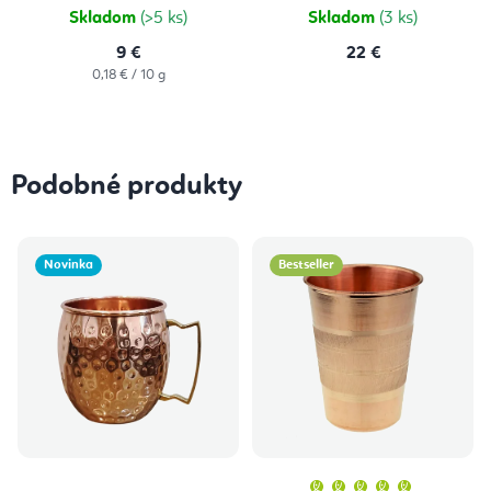
hviezdičiek.
Skladom
(>5 ks)
Skladom
(3 ks)
9 €
22 €
Jednotková
0,18 € / 10 g
cena:
Podobné produkty
Novinka
Bestseller
Priemern