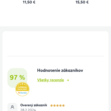
11,50 €
15,50 €
Z
á
p
ä
t
Hodnotenie zákazníkov
i
97 %
e
Všetky recenzie
Overený zákazník
28.2.2024