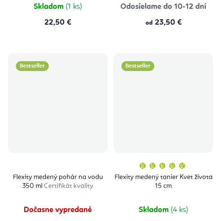
Skladom
(1 ks)
Odosielame do 10-12 dní
22,50 €
23,50 €
od
Bestseller
Bestseller
Priemern
hodnoten
produktu
Flexity medený pohár na vodu
Flexity medený tanier Kvet života
je
350 ml
Certifikát kvality
15 cm
5,0
z
5
hviezdičie
Dočasne vypredané
Skladom
(4 ks)