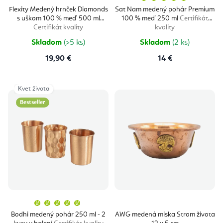
hodnoten
produktu
Flexity Medený hrnček Diamonds
Sat Nam medený pohár Premium
je
s uškom 100 % meď 500 ml
100 % meď 250 ml
Certifikát
5,0
z
Certifikát kvality
kvality
5
hviezdičie
Skladom
(>5 ks)
Skladom
(2 ks)
19,90 €
14 €
Kvet života
Bestseller
Priemerné
hodnotenie
produktu
Bodhi medený pohár 250 ml - 2
AWG medená miska Strom života
je