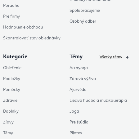
Poradňa
Spolupracujeme
Pre firmy
Osobný odber
Hodnotenie obchodu
Skontrolovať stav objednávky
Kategorie
Témy
Všetky témy
Oblečenie
Acroyoga
Podložky
Zdravá výživa
Pomôcky
Ajurvéda
Zdravie
Liečivá hudba a muzikoterapia
Doplnky
Joga
Zľavy
Pre štúdia
Témy
Pilates