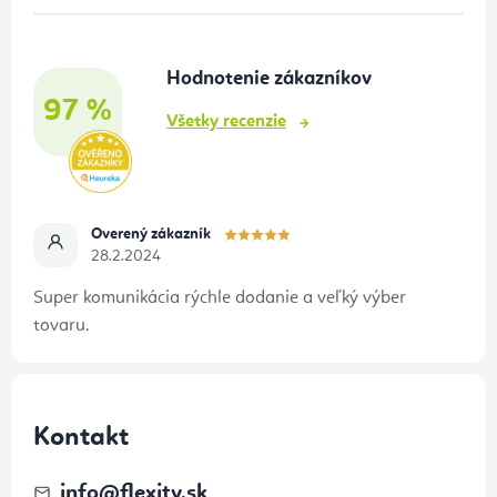
ä
t
Hodnotenie zákazníkov
i
97 %
e
Všetky recenzie
Overený zákazník
28.2.2024
Super komunikácia rýchle dodanie a veľký výber
tovaru.
Kontakt
info
@
flexity.sk