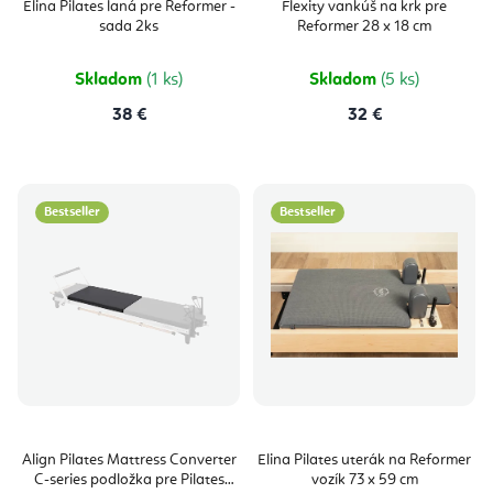
Elina Pilates laná pre Reformer -
Flexity vankúš na krk pre
sada 2ks
Reformer 28 x 18 cm
Skladom
(1 ks)
Skladom
(5 ks)
38 €
32 €
Bestseller
Bestseller
Align Pilates Mattress Converter
Elina Pilates uterák na Reformer
C-series podložka pre Pilates
vozík 73 x 59 cm