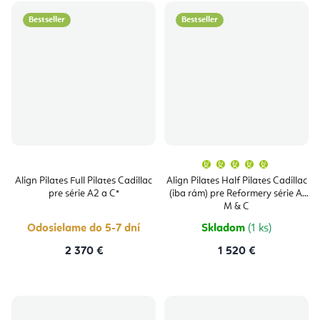
Bestseller
Bestseller
Priemern
hodnoten
produktu
Align Pilates Full Pilates Cadillac
Align Pilates Half Pilates Cadillac
je
pre série A2 a C*
(iba rám) pre Reformery série A,
5,0
z
M & C
5
hviezdičie
Odosielame do 5-7 dní
Skladom
(1 ks)
2 370 €
1 520 €