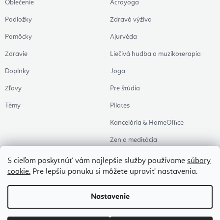
Oblečenie
Acroyoga
Podložky
Zdravá výživa
Pomôcky
Ajurvéda
Zdravie
Liečivá hudba a muzikoterapia
Doplnky
Joga
Zľavy
Pre štúdia
Témy
Pilates
Kancelária & HomeOffice
Zen a meditácia
Aromaterapia
S cieľom poskytnúť vám najlepšie služby používame
súbory
cookie.
Pre lepšiu ponuku si môžete upraviť nastavenia.
Zdravý spánok
Naše obľúbené
Nastavenie
Copyright 2026
Flexity
. Všetky práva vyhradené.
Upraviť nastavenie cookies