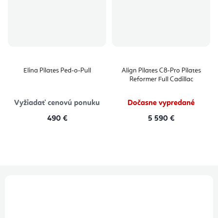
Elina Pilates Ped-o-Pull
Align Pilates C8-Pro Pilates
Reformer Full Cadillac
Vyžiadať cenovú ponuku
Dočasne vypredané
490 €
5 590 €
Z
á
p