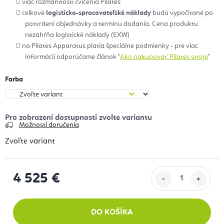
viac rozmanitosti cvičenia Pilates
celkové
logisticko-spracovateľské náklady
budú vypočítané po
potvrdení objednávky a termínu dodania. Cena produktu
nezahŕňa logistické náklady (EXW)
na Pilates Apparatus platia špeciálne podmienky - pre viac
informácií odporúčame článok "
Ako nakupovať Pilates stroje
"
Farba
Možnosti doručenia
Zvoľte variant
4 525 €
Jednotková cena:
DO KOŠÍKA