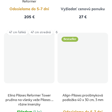
Reformer
Odosielame do 5-7 dní
Vyžiadať cenovú ponuku
205 €
27 €
47 cm ľahká
47 cm stredná
63 cm ľahká
63 cm stredná
Bestseller
Elina Pilates Reformer Tower
Align-Pilates protišmyková
pružina na všetky veže Pilates 3
podložka 40 x 30 cm, 3 mm
rôzne intenzity