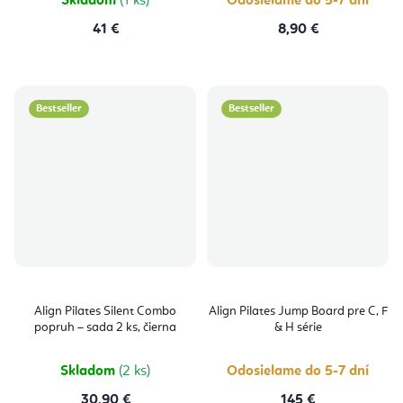
Skladom
(1 ks)
Odosielame do 5-7 dní
41 €
8,90 €
Bestseller
Bestseller
Align Pilates Silent Combo
Align Pilates Jump Board pre C, F
popruh – sada 2 ks, čierna
& H série
Skladom
(2 ks)
Odosielame do 5-7 dní
30,90 €
145 €