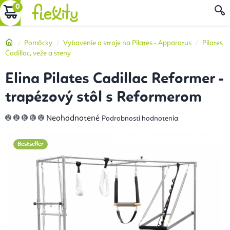
Prejsť
NÁKUPNÝ
na
obsah
KOŠÍK
Domov
Pomôcky
Vybavenie a stroje na Pilates - Apparatus
Pilates
Cadillac, veže a steny
Elina Pilates Cadillac Reformer -
trapézový stôl s Reformerom
Priemerné
Neohodnotené
Podrobnosti hodnotenia
hodnotenie
produktu
je
0,0
Bestseller
z
5
hviezdičiek.