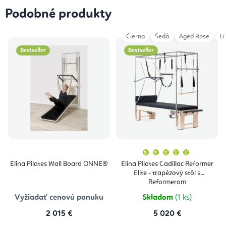
Podobné produkty
Čierna
Šedá
Aged Rose
Eu
Bestseller
Bestseller
Priemern
hodnoten
produktu
Elina Pilates Wall Board ONNE®
Elina Pilates Cadillac Reformer
je
Elite - trapézový stôl s
5,0
z
Reformerom
5
hviezdičie
Vyžiadať cenovú ponuku
Skladom
(1 ks)
2 015 €
5 020 €