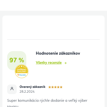
Z
á
p
ä
t
Hodnotenie zákazníkov
i
97 %
e
Všetky recenzie
Overený zákazník
28.2.2024
Super komunikácia rýchle dodanie a veľký výber
tovaru.