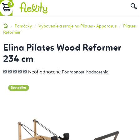
Prejsť
NÁKUPNÝ
na
obsah
KOŠÍK
Domov
Pomôcky
Vybavenie a stroje na Pilates - Apparatus
Pilates
Reformer
Elina Pilates Wood Reformer
234 cm
Priemerné
Neohodnotené
Podrobnosti hodnotenia
hodnotenie
produktu
je
0,0
Bestseller
z
5
hviezdičiek.