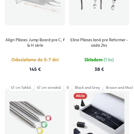
Align Pilates Jump Board pre C, F
Elina Pilates laná pre Reformer -
& H série
sada 2ks
Odosielame do 5-7 dní
Skladom
(1 ks)
145 €
38 €
47 cm ľahká
47 cm stredná
63 cm ľahká
Black and Grey
63 cm stredná
Brown and Moc
Akcia