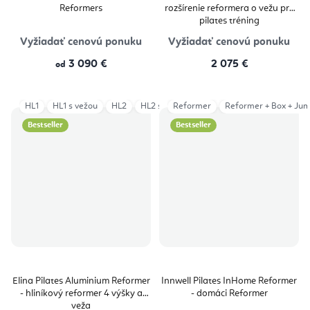
Reformers
rozšírenie reformera o vežu pre
pilates tréning
Vyžiadať cenovú ponuku
Vyžiadať cenovú ponuku
3 090 €
2 075 €
od
HL1
HL1 s vežou
HL2
HL2 s vežou
Reformer
HL3
Reformer + Box + Ju
HL3 s vežou
HL4
Bestseller
Bestseller
Elina Pilates Aluminium Reformer
Innwell Pilates InHome Reformer
- hliníkový reformer 4 výšky a
- domáci Reformer
veža