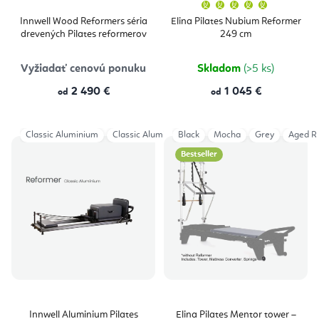
Priemern
hodnoten
produktu
Innwell Wood Reformers séria
Elina Pilates Nubium Reformer
je
drevených Pilates reformerov
249 cm
5,0
z
5
hviezdičie
Vyžiadať cenovú ponuku
Skladom
(>5 ks)
2 490 €
1 045 €
od
od
Classic Aluminium
Classic Aluminium HL
Black
Classic Aluminium + Tower
Mocha
Grey
Aged R
Bestseller
Innwell Aluminium Pilates
Elina Pilates Mentor tower –