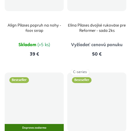
Align Pilates popruh na nohy -
Elina Pilates dvojité rukoväte pre
foot strap
Reformer - sada 2ks
Skladom
(>5 ks)
Vyžiadať cenovú ponuku
39 €
50 €
C-series
Bestseller
Bestseller
Doprava zadarmo