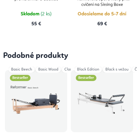
cvičení na Sitting Boxe
Skladom
(2 ks)
Odosielame do 5-7 dní
55 €
69 €
Podobné produkty
Basic Beech
Basic Wood
Classical Wood
Black Edition
Classical Wood HL
Black s vežou
Cl
Č
Bestseller
Bestseller