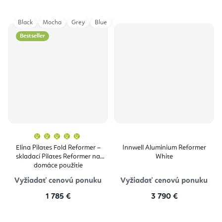
Black
Mocha
Grey
Blue
Ivory
Aged Rose
Eucalyptus
Bestseller
Priemerné
hodnotenie
produktu
Elina Pilates Fold Reformer –
Innwell Aluminium Reformer
je
skladací Pilates Reformer na
White
5,0
z
domáce použitie
5
hviezdičiek.
Vyžiadať cenovú ponuku
Vyžiadať cenovú ponuku
1 785 €
3 790 €