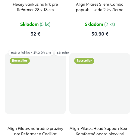
Flexity vankúš na krk pre
Align Pilates Silent Combo
Reformer 28 x 18 cm
popruh – sada 2 ks, čierna
Skladom
(5 ks)
Skladom
(2 ks)
32 €
30,90 €
extra ľahká - žltá 64 cm
stredná - fialová 64 cm
Very Light (1-7kg) 
Bestseller
Bestseller
Align Pilates náhradné pružiny
Align-Pilates Head Support Box –
pre Reformer a Cadillac
Komfortná opora hlavy pri