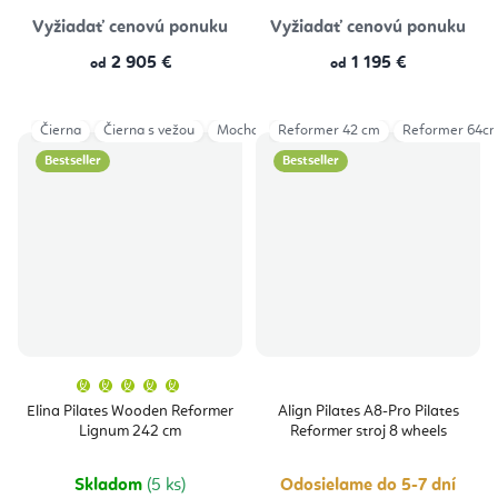
Vyžiadať cenovú ponuku
Vyžiadať cenovú ponuku
2 905 €
1 195 €
od
od
Čierna
Čierna s vežou
Mocha
Reformer 42 cm
Šedá
Šedá s vežou
Reformer 64c
Ivory
Bestseller
Bestseller
Priemerné
hodnotenie
produktu
Elina Pilates Wooden Reformer
Align Pilates A8-Pro Pilates
je
Lignum 242 cm
Reformer stroj 8 wheels
5,0
z
5
hviezdičiek.
Skladom
(5 ks)
Odosielame do 5-7 dní