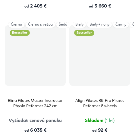
2 405 €
3 660 €
od
od
Čierna
Čierna s vežou
Šedá
Šedá s vežou
Biely
Biely + nohy
Aged Rose
Čierny
Č
Bestseller
Bestseller
Elina Pilates Master Instructor
Align Pilates R8-Pro Pilates
Physio Reformer 242 cm
Reformer 8 wheels
Vyžiadať cenovú ponuku
Skladom
(1 ks)
6 035 €
92 €
od
od