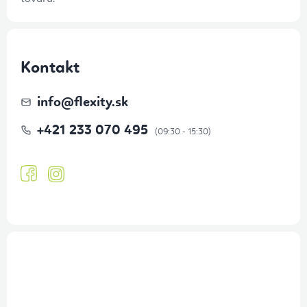
Kontakt
info
@
flexity.sk
+421 233 070 495
Prihlásenie odberu newslettera
Tajné akcie, výpredaje a súťaže na váš e-mail