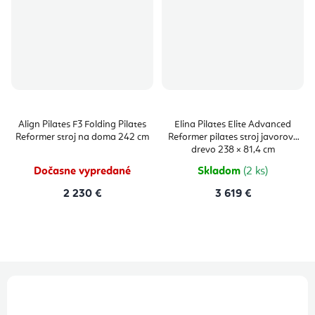
Align Pilates F3 Folding Pilates
Elina Pilates Elite Advanced
Reformer stroj na doma 242 cm
Reformer pilates stroj javorové
drevo 238 × 81,4 cm
Dočasne vypredané
Skladom
(2 ks)
2 230 €
3 619 €
Z
á