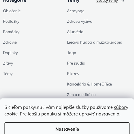
Kategorie
Témy
Všetky témy
Oblečenie
Acroyoga
Podložky
Zdravá výživa
Pomôcky
Ajurvéda
Zdravie
Liečivá hudba a muzikoterapia
Doplnky
Joga
Zľavy
Pre štúdia
Témy
Pilates
Kancelária & HomeOffice
Zen a meditácia
Aromaterapia
S cieľom poskytnúť vám najlepšie služby používame
súbory
cookie.
Pre lepšiu ponuku si môžete upraviť nastavenia.
Zdravý spánok
Naše obľúbené
Nastavenie