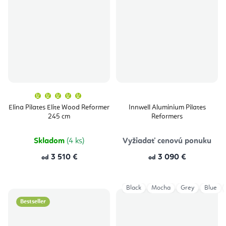
Priemerné
hodnotenie
produktu
Elina Pilates Elite Wood Reformer
Innwell Aluminium Pilates
je
245 cm
Reformers
5,0
z
5
hviezdičiek.
Skladom
(4 ks)
Vyžiadať cenovú ponuku
3 510 €
3 090 €
od
od
Black
Mocha
Grey
Blue
Bestseller