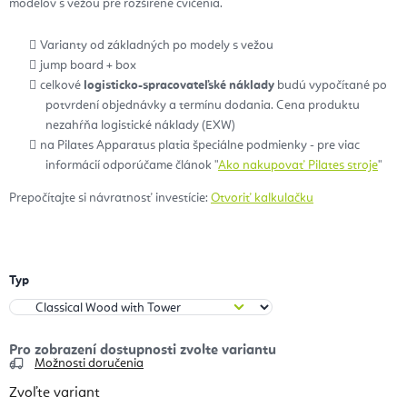
modelov s vežou pre rozšírené cvičenia.
Varianty od základných po modely s vežou
jump board + box
celkové
logisticko-spracovateľské náklady
budú vypočítané po
potvrdení objednávky a termínu dodania. Cena produktu
nezahŕňa logistické náklady (EXW)
na Pilates Apparatus platia špeciálne podmienky - pre viac
informácií odporúčame článok "
Ako nakupovať Pilates stroje
"
Prepočítajte si návratnosť investície:
Otvoriť kalkulačku
Typ
Možnosti doručenia
Zvoľte variant