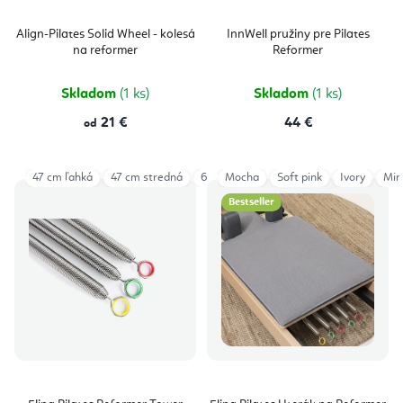
Align-Pilates Solid Wheel - kolesá
InnWell pružiny pre Pilates
na reformer
Reformer
Skladom
(1 ks)
Skladom
(1 ks)
21 €
44 €
od
47 cm ľahká
47 cm stredná
63 cm ľahká
Mocha
Soft pink
63 cm stredná
Ivory
Min
Bestseller