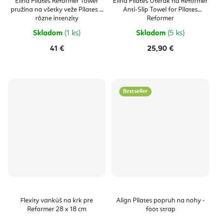
Elina Pilates Reformer Tower
Elina Pilates Uterák na Reformer
pružina na všetky veže Pilates 3
Anti-Slip Towel for Pilates
rôzne intenzity
Reformer
Skladom
(1 ks)
Skladom
(5 ks)
41 €
25,90 €
Bestseller
Flexity vankúš na krk pre
Align Pilates popruh na nohy -
Reformer 28 x 18 cm
foot strap