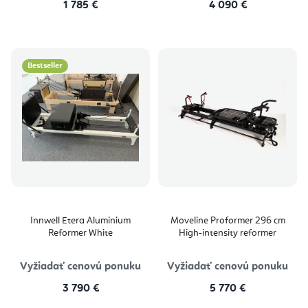
1 785 €
4 090 €
Bestseller
Innwell Etera Aluminium
Moveline Proformer 296 cm
Reformer White
High‑intensity reformer
Vyžiadať cenovú ponuku
Vyžiadať cenovú ponuku
3 790 €
5 770 €