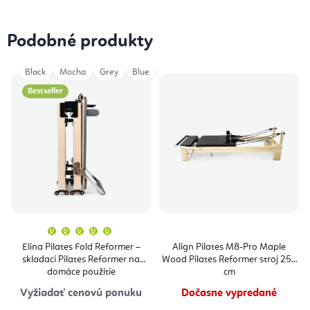
Podobné produkty
Black
Mocha
Grey
Blue
Ivory
Aged Rose
Eucalyptus
Bestseller
Priemerné
hodnotenie
produktu
Elina Pilates Fold Reformer –
Align Pilates M8-Pro Maple
je
skladací Pilates Reformer na
Wood Pilates Reformer stroj 254
5,0
z
domáce použitie
cm
5
hviezdičiek.
Vyžiadať cenovú ponuku
Dočasne vypredané