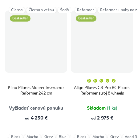
Čierna
Čierna s vežou
Šedá
Šedá s vežou
Reformer
Reformer + nohy na z
Bestseller
Bestseller
Priemern
hodnoten
produktu
Elina Pilates Master Instructor
Align Pilates C8-Pro RC Pilates
je
Reformer 242 cm
Reformer stroj 8 wheels
5,0
z
5
hviezdičie
Vyžiadať cenovú ponuku
Skladom
(1 ks)
4 230 €
2 975 €
od
od
Black
Mocha
Grey
Blue
Ivory
Black
Aged Rose
Mocha
Grey
Eucalyptus
Aged R