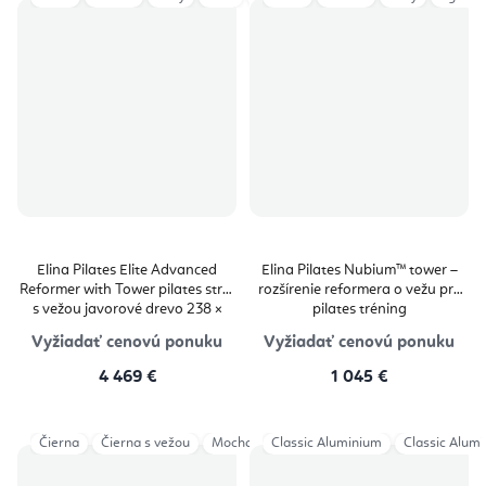
Elina Pilates Elite Advanced
Elina Pilates Nubium™ tower –
Reformer with Tower pilates stroj
rozšírenie reformera o vežu pre
s vežou javorové drevo 238 ×
pilates tréning
81,4 cm
Vyžiadať cenovú ponuku
Vyžiadať cenovú ponuku
4 469 €
1 045 €
Čierna
Čierna s vežou
Mocha
Classic Aluminium
Šedá
Šedá s vežou
Classic Alum
Ivory