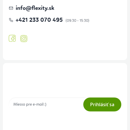
info
@
flexity.sk
+421 233 070 495
Prihlásenie odberu newslettera
Tajné akcie, výpredaje a súťaže na váš e-mail
Prihlásiť sa
Prihlásením odberu súhlasíte s
podmienkami ochrany osobných
údajov