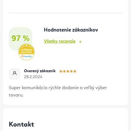
p
ä
t
Hodnotenie zákazníkov
i
97 %
e
Všetky recenzie
Overený zákazník
28.2.2024
Super komunikácia rýchle dodanie a veľký výber
tovaru.
Kontakt