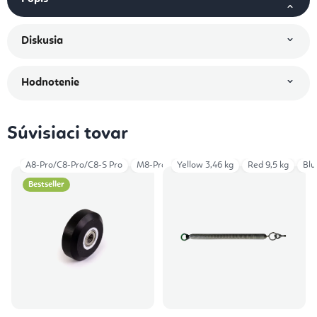
Diskusia
Hodnotenie
Súvisiaci tovar
A8-Pro/C8-Pro/C8-S Pro
M8-Pro
Yellow 3,46 kg
F3/R8-Pro
C2-Pro
Red 9,5 kg
Blu
Bestseller