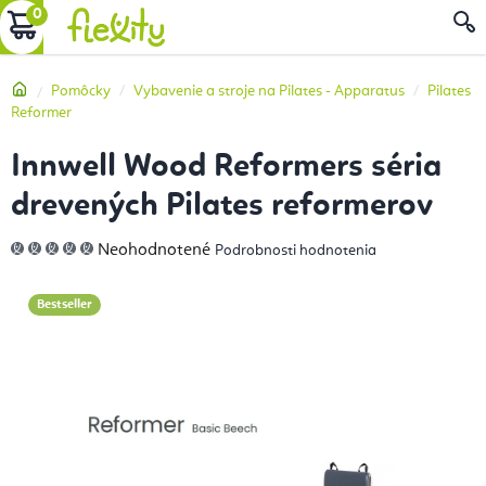
Prejsť
NÁKUPNÝ
na
obsah
KOŠÍK
Domov
Pomôcky
Vybavenie a stroje na Pilates - Apparatus
Pilates
Reformer
Innwell Wood Reformers séria
drevených Pilates reformerov
Priemerné
Neohodnotené
Podrobnosti hodnotenia
hodnotenie
produktu
je
0,0
Bestseller
z
5
hviezdičiek.