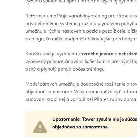
vytvára spoľahlivú oporu pri technických aj dynamick
Reformer umožňuje variabilný tréning pre rôzne úr
nastaviteľnému systému pružín a plynulému pohybu v
umožňuje rýchle nastavenie pozície pozdĺž celej dĺž
tréningu, čo môže podporiť efektívnejšie prechody m
Konštrukcia je vyrobená z
tvrdého javora
a
nehrdzav
vybavený polyuretánovými kolieskami s presnými lož
tichý a plynulý pohyb počas tréningu.
Model zároveň umožňuje dodatočné rozšírenie o tow
objednať samostatne. Vďaka tomu môže byť reform
budovaní stabilnej a variabilnej Pilates rutiny doma
Upozornenie:
Tower systém nie je súčas
objednáva sa samostatne.