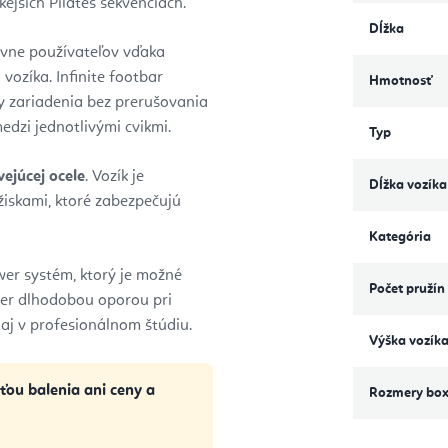
ejších Pilates sekvenciách.
Dĺžka
ovne používateľov vďaka
ozíka. Infinite footbar
Hmotnosť
ky zariadenia bez prerušovania
edzi jednotlivými cvikmi.
Typ
ejúcej ocele
. Vozík je
Dĺžka vozíka
iskami, ktoré zabezpečujú
Kategória
er systém, ktorý je možné
Počet pružín
er dlhodobou oporou pri
 aj v profesionálnom štúdiu.
Výška vozík
ťou balenia ani ceny a
Rozmery bo