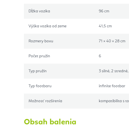
Dĺžka vozíka
96 cm
Výška vozíka od zeme
41,5 cm
Rozmery boxu
71 × 40 × 28 cm
Počet pružín
6
Typ pružín
3 silné, 2 stredné
Typ footbaru
infinite footbar
Možnosť rozšírenia
kompatibilita s 
Obsah balenia