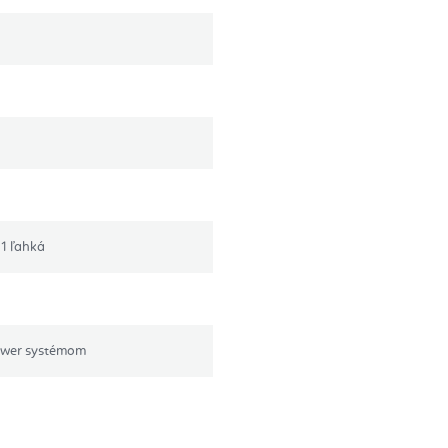
, 1 ľahká
tower systémom