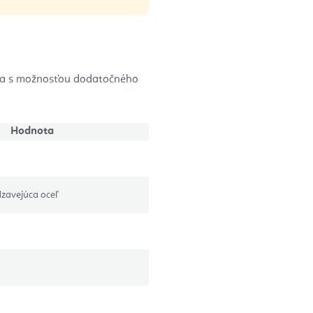
era s možnosťou dodatočného
Hodnota
dzavejúca oceľ