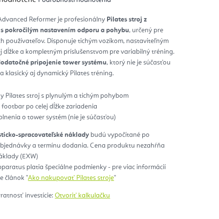
notenie
duktu
e Advanced Reformer je profesionálny
Pilates stroj z
 s pokročilým nastavením odporu a pohybu
, určený pre
zdičiek.
ch používateľov. Disponuje tichým vozíkom, nastaviteľným
j dĺžke a kompletným príslušenstvom pre variabilný tréning.
odatočné pripojenie tower systému
, ktorý nie je súčasťou
 klasický aj dynamický Pilates tréning.
y Pilates stroj s plynulým a tichým pohybom
 footbar po celej dĺžke zariadenia
nenia o tower systém (nie je súčasťou)
sticko-spracovateľské náklady
budú vypočítané po
objednávky a termínu dodania. Cena produktu nezahŕňa
náklady (EXW)
pparatus platia špeciálne podmienky - pre viac informácií
 článok "
Ako nakupovať Pilates stroje
"
vratnosť investície:
Otvoriť kalkulačku