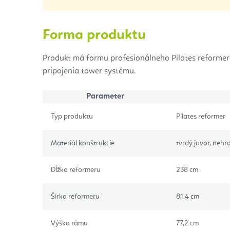
Forma produktu
Produkt má formu profesionálneho Pilates reform
pripojenia tower systému.
Parameter
Typ produktu
Pilates reformer
Materiál konštrukcie
tvrdý javor, nehr
Dĺžka reformeru
238 cm
Šírka reformeru
81,4 cm
Výška rámu
77,2 cm