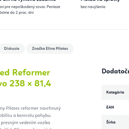
atí pre nepoškodený tovar. Peniaze
bez navýšenia
átime do 2 prac. dní
Diskusia
Značka
Elina Pilates
Dodatoč
ced Reformer
vo 238 × 81,4
Kategória
EAN
lny Pilates reformer navrhnutý
obilitu a kontrolu pohybu.
Šírka
 s presným vedením vozíka