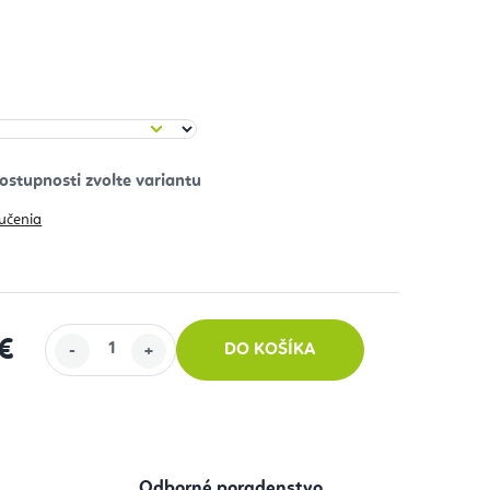
učenia
€
DO KOŠÍKA
 cena:
Odborné poradenstvo