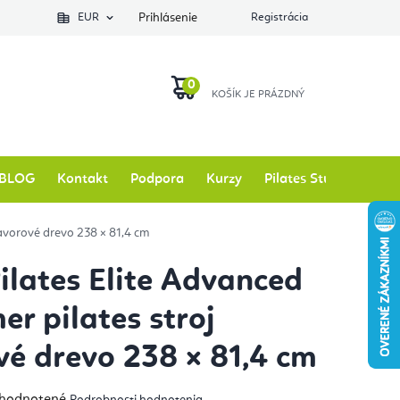
EUR
Prihlásenie
Registrácia
NÁKUPNÝ
KOŠÍK
BLOG
Kontakt
Podpora
Kurzy
Pilates Studio
Zna
 javorové drevo 238 × 81,4 cm
Pilates Elite Advanced
er pilates stroj
vé drevo 238 × 81,4 cm
emerné
hodnotené
Podrobnosti hodnotenia