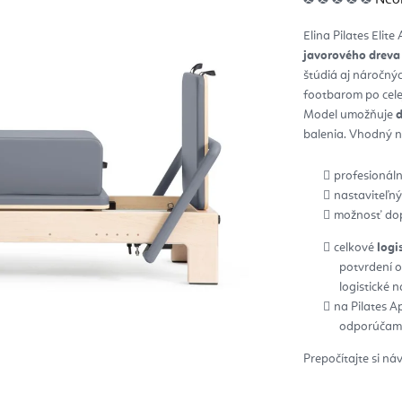
hod
pro
je
Elina Pilates Elit
0,0
z
javorového dreva
5
hvie
štúdiá aj náročný
footbarom po cele
Model umožňuje
d
balenia. Vhodný na
profesionáln
nastaviteľný
možnosť dopl
celkové
logi
potvrdení 
logistické 
na Pilates A
odporúčame
Prepočítajte si ná