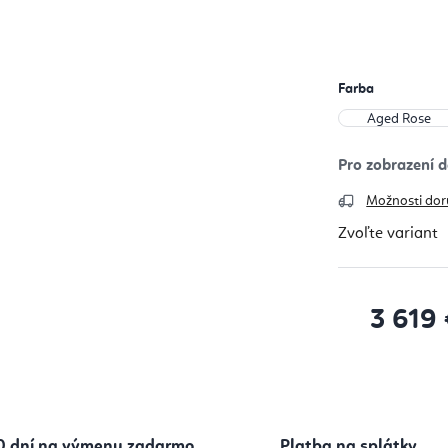
Farba
Možnosti dor
Zvoľte variant
3 619 
Jednotková
0 dní na výmenu zadarmo
Platba na splátky