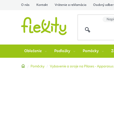
Prejsť
O nás
Kontakt
Vrátenie a reklamácia
Osobný odber 
na
obsah
Oblečenie
Podložky
Pomôcky
Z
Domov
Pomôcky
Vybavenie a stroje na Pilates - Apparatus