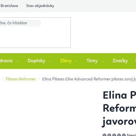
Bratislava
Stav objednávky
dravie
Doplnky
Zľavy
Témy
Značky
Pilates Reformer
Elina Pilates Elite Advanced Reformer pilates stroj
Elina 
Reform
javoro
Pri
Neo