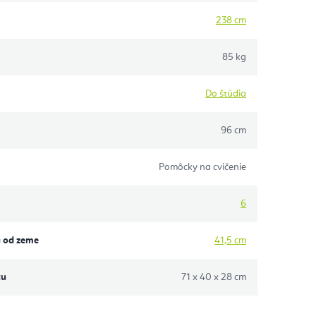
238 cm
85 kg
Do štúdia
96 cm
Pomôcky na cvičenie
6
a od zeme
41,5 cm
xu
71 x 40 x 28 cm