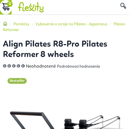
Prejsť
NÁKUPNÝ
na
obsah
KOŠÍK
Domov
Pomôcky
Vybavenie a stroje na Pilates - Apparatus
Pilates
Reformer
Align Pilates R8-Pro Pilates
Reformer 8 wheels
Priemerné
Neohodnotené
Podrobnosti hodnotenia
hodnotenie
produktu
je
0,0
Bestseller
z
5
hviezdičiek.