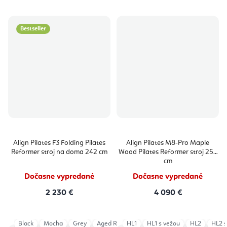
Bestseller
Align Pilates F3 Folding Pilates
Align Pilates M8-Pro Maple
Reformer stroj na doma 242 cm
Wood Pilates Reformer stroj 254
cm
Dočasne vypredané
Dočasne vypredané
2 230 €
4 090 €
Black
Mocha
Grey
Aged Rose
HL1
Eucalyptus
HL1 s vežou
Iceberg
HL2
Light
HL2 s