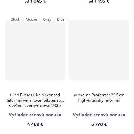
1 045 €
1 195 €
od
od
Black
Mocha
Grey
Blue
Ivory
Aged Rose
Eucalyptus
Elina Pilates Elite Advanced
Moveline Proformer 296 cm
Reformer with Tower pilates stroj
High‑intensity reformer
s vežou javorové drevo 238 ×
81,4 cm
Vyžiadať cenovú ponuku
Vyžiadať cenovú ponuku
4 469 €
5 770 €