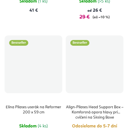
Skladom
(1 ks)
Skladom
(>5 ks)
41 €
26 €
od
29 €
(až –10 %)
Bestseller
Bestseller
Elina Pilates uterák na Reformer
Align-Pilates Head Support Box –
200 x 59 cm
Komfortná opora hlavy pri
cvičení na Sitting Boxe
Skladom
(4 ks)
Odosielame do 5-7 dní