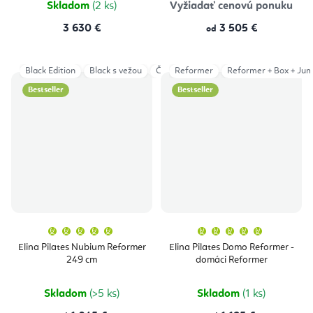
Skladom
(2 ks)
Vyžiadať cenovú ponuku
3 630 €
3 505 €
od
Black Edition
Black s vežou
Čierna
Reformer
Čierna s vežou
Reformer + Box + Ju
Mocha
Š
Bestseller
Bestseller
Priemerné
Priemern
hodnotenie
hodnoten
produktu
produktu
Elina Pilates Nubium Reformer
Elina Pilates Domo Reformer -
je
je
249 cm
domáci Reformer
5,0
5,0
z
z
5
5
hviezdičiek.
hviezdičie
Skladom
(>5 ks)
Skladom
(1 ks)