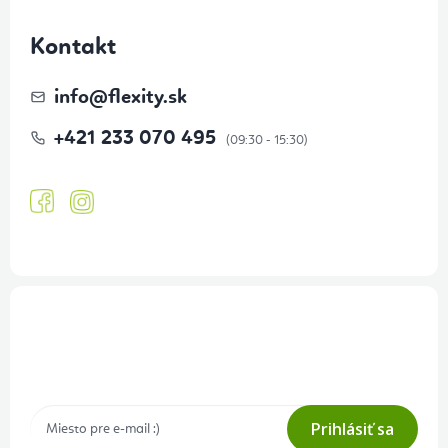
Kontakt
info
@
flexity.sk
+421 233 070 495
Prihlásenie odberu newslettera
Tajné akcie, výpredaje a súťaže na váš e-mail
Prihlásiť sa