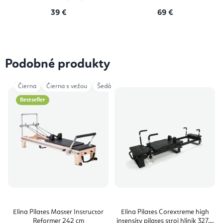
39 €
69 €
Podobné produkty
Čierna
Čierna s vežou
Šedá
Šedá s vežou
Bestseller
Elina Pilates Master Instructor
Elina Pilates Corextreme high
Reformer 242 cm
intensity pilates stroj hliník 327,7