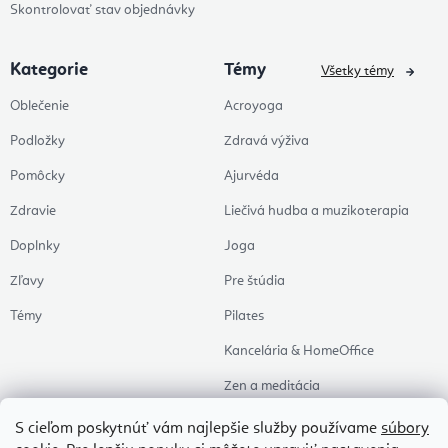
Skontrolovať stav objednávky
Kategorie
Témy
Všetky témy
Oblečenie
Acroyoga
Podložky
Zdravá výživa
Pomôcky
Ajurvéda
Zdravie
Liečivá hudba a muzikoterapia
Doplnky
Joga
Zľavy
Pre štúdia
Témy
Pilates
Kancelária & HomeOffice
Zen a meditácia
Aromaterapia
S cieľom poskytnúť vám najlepšie služby používame
súbory