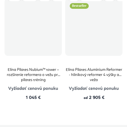
Bestseller
Elina Pilates Nubium™ tower –
Elina Pilates Aluminium Reformer
rozšírenie reformera o vežu pre
- hliníkový reformer 4 výšky a
pilates tréning
veža
Vyžiadať cenovú ponuku
Vyžiadať cenovú ponuku
1 045 €
2 905 €
od