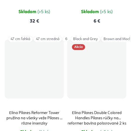
Skladom
(>5 ks)
Skladom
(>5 ks)
32 €
6 €
47 cm ľahká
47 cm stredná
63 cm ľahká
Black and Grey
63 cm stredná
Brown and Moc
Akcia
Elina Pilates Reformer Tower
Elina Pilates Double Colored
pružina na všetky veže Pilates 3
Handles Pilates rúčky na
rôzne intenzity
reformer bavlna polstrované 2 ks