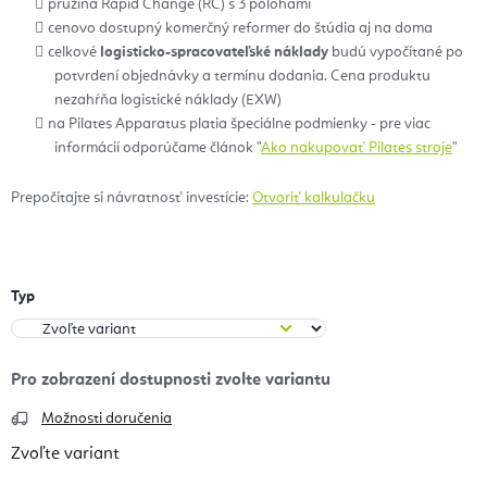
pružina Rapid Change (RC) s 3 polohami
cenovo dostupný komerčný reformer do štúdia aj na doma
celkové
logisticko-spracovateľské náklady
budú vypočítané po
potvrdení objednávky a termínu dodania. Cena produktu
nezahŕňa logistické náklady (EXW)
na Pilates Apparatus platia špeciálne podmienky - pre viac
informácií odporúčame článok "
Ako nakupovať Pilates stroje
"
Prepočítajte si návratnosť investície:
Otvoriť kalkulačku
Typ
Možnosti doručenia
Zvoľte variant