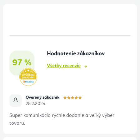
Z
á
p
ä
t
Hodnotenie zákazníkov
i
97 %
e
Všetky recenzie
Overený zákazník
28.2.2024
Super komunikácia rýchle dodanie a veľký výber
tovaru.