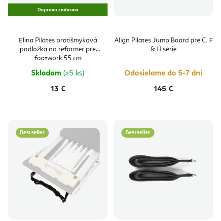
Doprava zadarmo
Elina Pilates protišmyková
Align Pilates Jump Board pre C, F
podložka na reformer pre
& H série
footwork 55 cm
Skladom
(>5 ks)
Odosielame do 5-7 dní
13 €
145 €
Bestseller
Bestseller