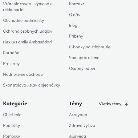
Vrátenie tovaru, výmena a
Kontakt
reklamácie
O nás
Obchodné podmienky
Blog
Ochrana osobných údajov
Príbehy
Flexity Family Ambasádori
E-booky na stiahnutie
Poradňa
Spolupracujeme
Pre firmy
Osobný odber
Hodnotenie obchodu
Skontrolovať stav objednávky
Kategorie
Témy
Všetky témy
Oblečenie
Acroyoga
Podložky
Zdravá výživa
Pomôcky
Ajurvéda