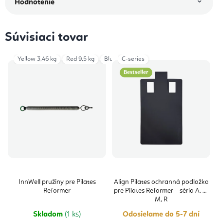
Hodnotenie
Súvisiaci tovar
Yellow 3,46 kg
Red 9,5 kg
Blue 6,43 kg
C-series
Green 6,6 kg
Red 12,2 
Bestseller
InnWell pružiny pre Pilates
Align Pilates ochranná podložka
Reformer
pre Pilates Reformer – séria A, C,
M, R
Skladom
(1 ks)
Odosielame do 5-7 dní