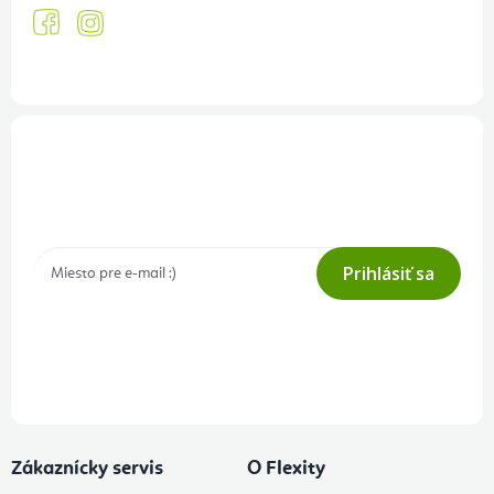
Prihlásenie odberu newslettera
Tajné akcie, výpredaje a súťaže na váš e-mail
Prihlásiť sa
Prihlásením odberu súhlasíte s
podmienkami ochrany osobných
údajov
Zákaznícky servis
O Flexity