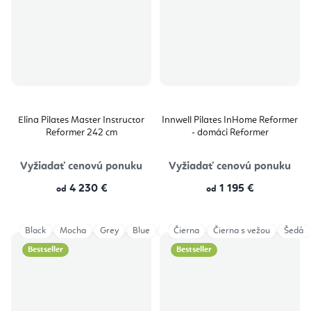
Elina Pilates Master Instructor
Innwell Pilates InHome Reformer
Reformer 242 cm
- domáci Reformer
Vyžiadať cenovú ponuku
Vyžiadať cenovú ponuku
4 230 €
1 195 €
od
od
Black
Mocha
Grey
Blue
Ivory
Čierna
Aged Rose
Čierna s vežou
Eucalyptus
Šedá
Bestseller
Bestseller