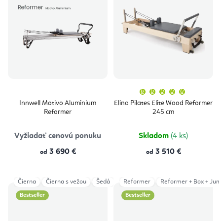
Priemern
hodnoten
produktu
Innwell Motivo Aluminium
Elina Pilates Elite Wood Reformer
je
Reformer
245 cm
5,0
z
5
hviezdičie
Vyžiadať cenovú ponuku
Skladom
(4 ks)
3 690 €
3 510 €
od
od
Čierna
Čierna s vežou
Šedá
Šedá s vežou
Reformer
Reformer + Box + Ju
Bestseller
Bestseller