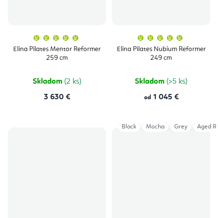
Priemerné
Priemern
hodnotenie
hodnoten
produktu
produktu
Elina Pilates Mentor Reformer
Elina Pilates Nubium Reformer
je
je
259 cm
249 cm
5,0
5,0
z
z
5
5
hviezdičiek.
hviezdičie
Skladom
(2 ks)
Skladom
(>5 ks)
3 630 €
1 045 €
od
Black
Mocha
Grey
Aged R