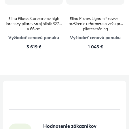
Elina Pilates Corextreme high
Elina Pilates Lignum™ tower –
intensity pilates stroj hliník 327,7
rozšírenie reformera o vežu pre
× 66 cm
pilates tréning
Vyžiadať cenovú ponuku
Vyžiadať cenovú ponuku
3 619 €
1 045 €
Z
á
p
ä
t
Hodnotenie zákazníkov