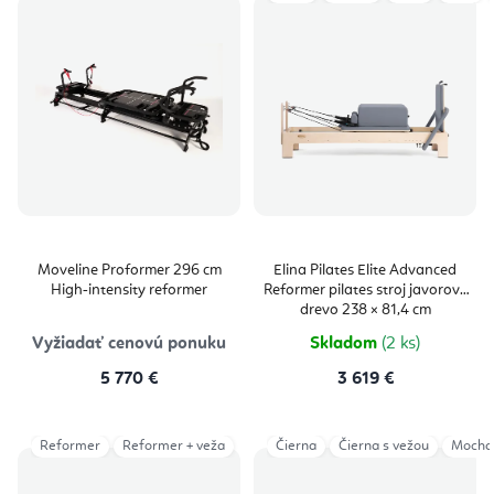
Moveline Proformer 296 cm
Elina Pilates Elite Advanced
High‑intensity reformer
Reformer pilates stroj javorové
drevo 238 × 81,4 cm
Vyžiadať cenovú ponuku
Skladom
(2 ks)
5 770 €
3 619 €
Reformer
Reformer + veža
Čierna
Čierna s vežou
Mocha