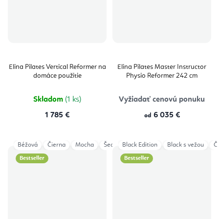
Elina Pilates Vertical Reformer na
Elina Pilates Master Instructor
domáce použitie
Physio Reformer 242 cm
Skladom
(1 ks)
Vyžiadať cenovú ponuku
1 785 €
6 035 €
od
Béžová
Čierna
Mocha
Šedá
Black Edition
Aged Rose
Eucalyptus
Black s vežou
Ocea
Č
Bestseller
Bestseller