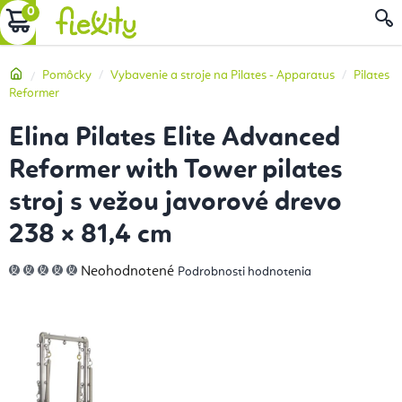
Prejsť
NÁKUPNÝ
na
obsah
KOŠÍK
Domov
Pomôcky
Vybavenie a stroje na Pilates - Apparatus
Pilates
Reformer
Elina Pilates Elite Advanced
Reformer with Tower pilates
stroj s vežou javorové drevo
238 × 81,4 cm
Priemerné
Neohodnotené
Podrobnosti hodnotenia
hodnotenie
produktu
je
0,0
z
5
hviezdičiek.