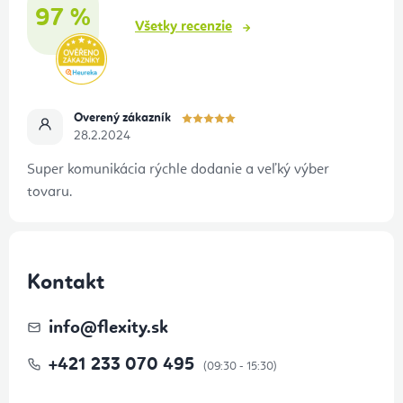
i
97 %
e
Všetky recenzie
Overený zákazník
28.2.2024
Super komunikácia rýchle dodanie a veľký výber
tovaru.
Kontakt
info
@
flexity.sk
+421 233 070 495