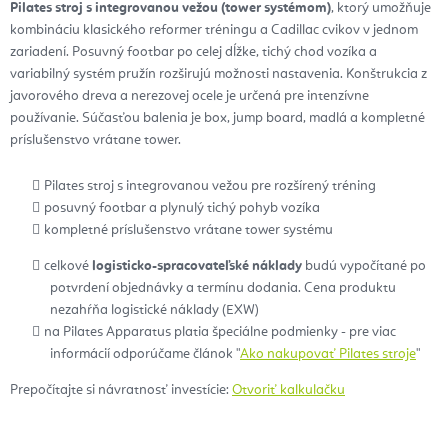
Pilates stroj s integrovanou vežou (tower systémom)
, ktorý umožňuje
kombináciu klasického reformer tréningu a Cadillac cvikov v jednom
zariadení. Posuvný footbar po celej dĺžke, tichý chod vozíka a
variabilný systém pružín rozširujú možnosti nastavenia. Konštrukcia z
javorového dreva a nerezovej ocele je určená pre intenzívne
používanie. Súčasťou balenia je box, jump board, madlá a kompletné
príslušenstvo vrátane tower.
Pilates stroj s integrovanou vežou pre rozšírený tréning
posuvný footbar a plynulý tichý pohyb vozíka
kompletné príslušenstvo vrátane tower systému
celkové
logisticko-spracovateľské náklady
budú vypočítané po
potvrdení objednávky a termínu dodania. Cena produktu
nezahŕňa logistické náklady (EXW)
na Pilates Apparatus platia špeciálne podmienky - pre viac
informácií odporúčame článok "
Ako nakupovať Pilates stroje
"
Prepočítajte si návratnosť investície:
Otvoriť kalkulačku