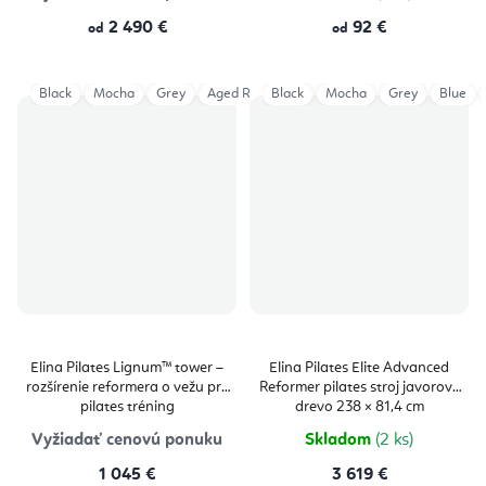
2 490 €
92 €
od
od
Black
Mocha
Grey
Aged Rose
Black
Eucalyptus
Mocha
Iceberg
Grey
Blue
Light
Elina Pilates Lignum™ tower –
Elina Pilates Elite Advanced
rozšírenie reformera o vežu pre
Reformer pilates stroj javorové
pilates tréning
drevo 238 × 81,4 cm
Vyžiadať cenovú ponuku
Skladom
(2 ks)
1 045 €
3 619 €