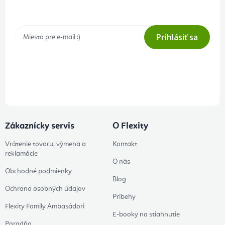
Tajné akcie, výpredaje a súťaže na váš e-mail
Prihlásiť sa
Prihlásením odberu súhlasíte s
podmienkami ochrany osobných
údajov
Zákaznícky servis
O Flexity
Vrátenie tovaru, výmena a
Kontakt
reklamácie
O nás
Obchodné podmienky
Blog
Ochrana osobných údajov
Príbehy
Flexity Family Ambasádori
E-booky na stiahnutie
Poradňa