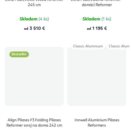
je
je
245 cm
domáci Reformer
5,0
5,0
z
z
5
5
hviezdičiek.
hviezdičie
Skladom
(4 ks)
Skladom
(1 ks)
3 510 €
1 195 €
od
od
Classic Aluminium
Classic Alum
Bestseller
Align Pilates F3 Folding Pilates
Innwell Aluminium Pilates
Reformer stroj na doma 242 cm
Reformers