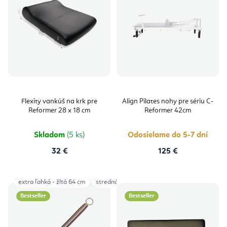
Flexity vankúš na krk pre
Align Pilates nohy pre sériu C-
Reformer 28 x 18 cm
Reformer 42cm
Skladom
(5 ks)
Odosielame do 5-7 dní
32 €
125 €
extra ľahká - žltá 64 cm
stredná - fialová 64 cm
Very Light (1-7kg) 
Bestseller
Bestseller