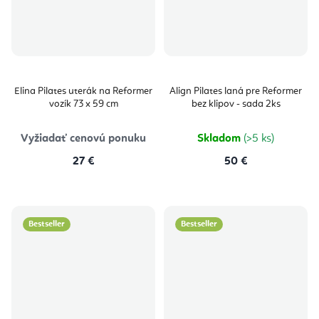
Elina Pilates uterák na Reformer
Align Pilates laná pre Reformer
vozík 73 x 59 cm
bez klipov - sada 2ks
Vyžiadať cenovú ponuku
Skladom
(>5 ks)
27 €
50 €
Bestseller
Bestseller