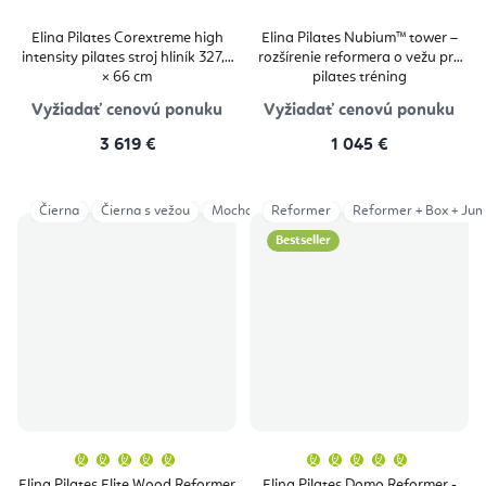
Elina Pilates Corextreme high
Elina Pilates Nubium™ tower –
intensity pilates stroj hliník 327,7
rozšírenie reformera o vežu pre
× 66 cm
pilates tréning
Vyžiadať cenovú ponuku
Vyžiadať cenovú ponuku
3 619 €
1 045 €
Čierna
Čierna s vežou
Mocha
Reformer
Šedá
Šedá s vežou
Reformer + Box + Ju
Ivory
Bestseller
Priemerné
Priemern
hodnotenie
hodnoten
produktu
produktu
Elina Pilates Elite Wood Reformer
Elina Pilates Domo Reformer -