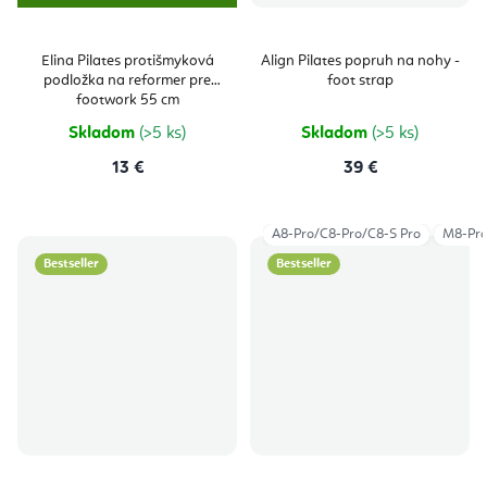
Elina Pilates protišmyková
Align Pilates popruh na nohy -
podložka na reformer pre
foot strap
footwork 55 cm
Skladom
(>5 ks)
Skladom
(>5 ks)
13 €
39 €
A8-Pro/C8-Pro/C8-S Pro
M8-Pr
Bestseller
Bestseller