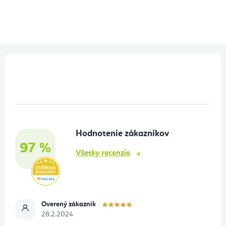
Z
á
p
ä
t
Hodnotenie zákazníkov
i
97 %
e
Všetky recenzie
Overený zákazník
28.2.2024