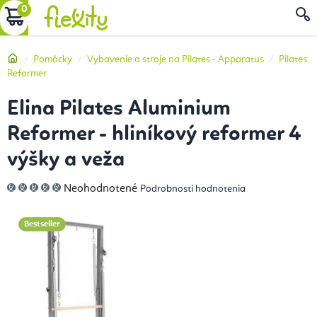
Prejsť
NÁKUPNÝ
na
obsah
KOŠÍK
Domov
Pomôcky
Vybavenie a stroje na Pilates - Apparatus
Pilates
Reformer
Elina Pilates Aluminium
Reformer - hliníkový reformer 4
výšky a veža
Priemerné
Neohodnotené
Podrobnosti hodnotenia
hodnotenie
produktu
je
0,0
Bestseller
z
5
hviezdičiek.