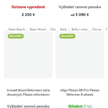
Dočasne vypredané
Vyžiadať cenovú ponuku
2 230 €
3 090 €
od
Basic Beech
Basic Wood
Classical Wood
Biely
Biely + nohy
Classical Wood HL
Čierny
Cl
Č
Bestseller
Bestseller
Innwell Wood Reformers séria
Align Pilates R8-Pro Pilates
drevených Pilates reformerov
Reformer 8 wheels
Vyžiadať cenovú ponuku
Skladom
(1 ks)