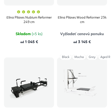
Priemerné
hodnotenie
produktu
Elina Pilates Nubium Reformer
Elina Pilates Wood Reformer 234
je
249 cm
cm
5,0
z
5
hviezdičiek.
Skladom
(>5 ks)
Vyžiadať cenovú ponuku
1 045 €
3 145 €
od
od
Black
Mocha
Grey
Aged R