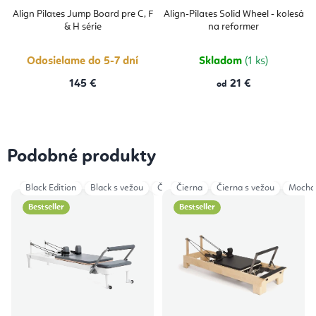
Align Pilates Jump Board pre C, F
Align-Pilates Solid Wheel - kolesá
& H série
na reformer
Odosielame do 5-7 dní
Skladom
(1 ks)
145 €
21 €
od
Podobné produkty
Black Edition
Black s vežou
Čierna
Čierna
Čierna s vežou
Čierna s vežou
Mocha
Mocha
Š
Bestseller
Bestseller