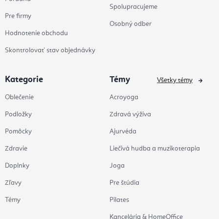
Spolupracujeme
Pre firmy
Osobný odber
Hodnotenie obchodu
Skontrolovať stav objednávky
Kategorie
Témy
Všetky témy
Oblečenie
Acroyoga
Podložky
Zdravá výživa
Pomôcky
Ajurvéda
Zdravie
Liečivá hudba a muzikoterapia
Doplnky
Joga
Zľavy
Pre štúdia
Témy
Pilates
Kancelária & HomeOffice