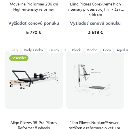
Moveline Proformer 296 cm
Elina Pilates Corextreme high
High‑intensity reformer
intensity pilates stroj hliník 327,7
× 66 cm
Vyžiadať cenovú ponuku
Vyžiadať cenovú ponuku
5 770 €
3 619 €
Biely
Biely + nohy
Čierny
Čierny + nohy
Black
Mocha
R8 Platforma
Grey
Aged R
Bestseller
Align Pilates R8-Pro Pilates
Elina Pilates Nubium™ tower –
Reformer 8 wheels
rozšírenie reformera o vežu pre