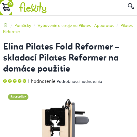
Prejsť
NÁKUPNÝ
na
obsah
KOŠÍK
Domov
Pomôcky
Vybavenie a stroje na Pilates - Apparatus
Pilates
Reformer
Elina Pilates Fold Reformer –
skladací Pilates Reformer na
domáce použitie
Priemerné
1 hodnotenie
Podrobnosti hodnotenia
hodnotenie
produktu
je
5,0
Bestseller
z
5
hviezdičiek.