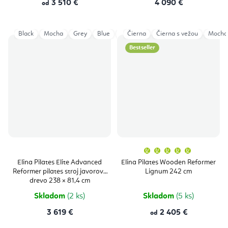
3 510 €
4 090 €
od
Black
Mocha
Grey
Blue
Ivory
Čierna
Aged Rose
Čierna s vežou
Eucalyptus
Mocha
Bestseller
Priemern
hodnoten
produktu
Elina Pilates Elite Advanced
Elina Pilates Wooden Reformer
je
Reformer pilates stroj javorové
Lignum 242 cm
5,0
z
drevo 238 × 81,4 cm
5
hviezdičie
Skladom
(2 ks)
Skladom
(5 ks)
3 619 €
2 405 €
od