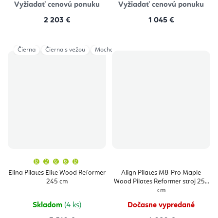
Vyžiadať cenovú ponuku
Vyžiadať cenovú ponuku
2 203 €
1 045 €
Čierna
Čierna s vežou
Mocha
Šedá
Šedá s vežou
Ivory
Priemerné
hodnotenie
produktu
Elina Pilates Elite Wood Reformer
Align Pilates M8-Pro Maple
je
245 cm
Wood Pilates Reformer stroj 254
5,0
z
cm
5
hviezdičiek.
Skladom
(4 ks)
Dočasne vypredané