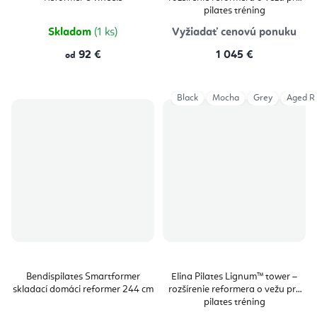
pilates tréning
Skladom
(1 ks)
Vyžiadať cenovú ponuku
92 €
1 045 €
od
Black
Mocha
Grey
Aged R
Bendispilates Smartformer
Elina Pilates Lignum™ tower –
skladací domáci reformer 244 cm
rozšírenie reformera o vežu pre
pilates tréning