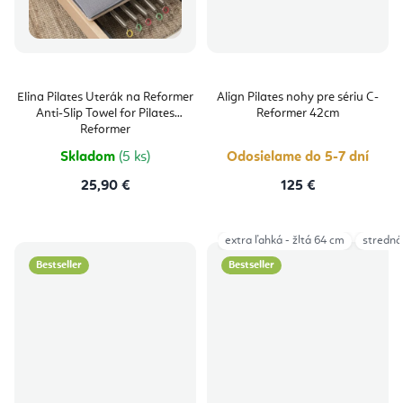
Elina Pilates Uterák na Reformer
Align Pilates nohy pre sériu C-
Anti-Slip Towel for Pilates
Reformer 42cm
Reformer
Skladom
(5 ks)
Odosielame do 5-7 dní
25,90 €
125 €
extra ľahká - žltá 64 cm
stredná 
Bestseller
Bestseller