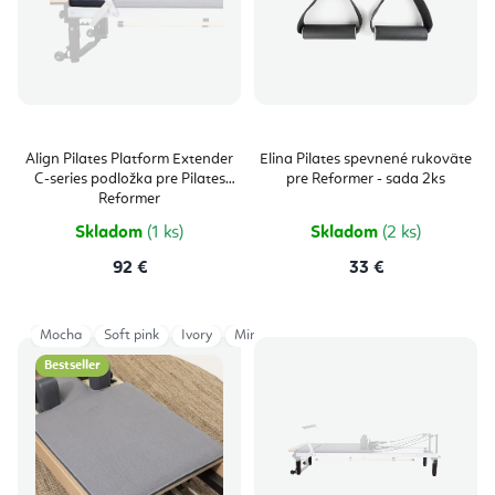
Align Pilates Platform Extender
Elina Pilates spevnené rukoväte
C-series podložka pre Pilates
pre Reformer - sada 2ks
Reformer
Skladom
(1 ks)
Skladom
(2 ks)
92 €
33 €
Mocha
Soft pink
Ivory
Mint Green
Deep Teal
Vintage Rose
Bestseller