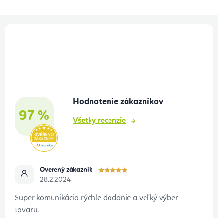
Z
á
p
ä
t
Hodnotenie zákazníkov
i
97 %
e
Všetky recenzie
Overený zákazník
28.2.2024
Super komunikácia rýchle dodanie a veľký výber
tovaru.