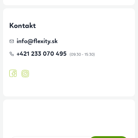
Kontakt
info
@
flexity.sk
+421 233 070 495
Prihlásenie odberu newslettera
Tajné akcie, výpredaje a súťaže na váš e-mail