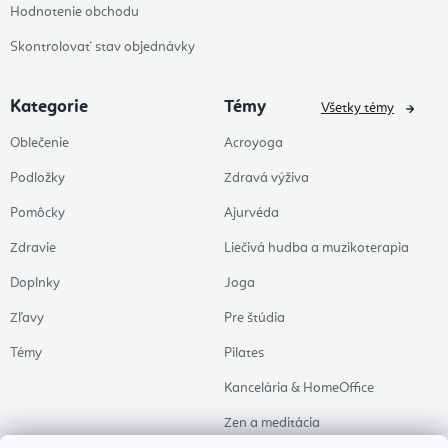
Hodnotenie obchodu
Skontrolovať stav objednávky
Kategorie
Témy
Všetky témy
Oblečenie
Acroyoga
Podložky
Zdravá výživa
Pomôcky
Ajurvéda
Zdravie
Liečivá hudba a muzikoterapia
Doplnky
Joga
Zľavy
Pre štúdia
Témy
Pilates
Kancelária & HomeOffice
Zen a meditácia