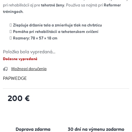
pri rehabilitácii aj pre
tehotné ženy
. Používa sa najmä pri
Reformer
tréningoch
.
Zlepšuje držanie tela a zmierňuje tlak na chrbticu
Pomáha pri rehabilitácii a tehotenskom cvičení
Rozmery: 78 × 57 × 18 cm
Položka bola vypredaná…
Dočasne vypredané
Možnosti doručenia
PAPWEDGE
200 €
Jednotková cena:
Doprava zdarma
30 dní na výmenu zadarmo