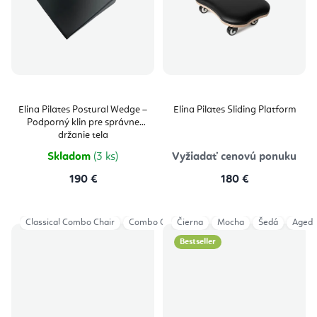
Elina Pilates Postural Wedge –
Elina Pilates Sliding Platform
Podporný klin pre správne
držanie tela
Skladom
(3 ks)
Vyžiadať cenovú ponuku
190 €
180 €
Classical Combo Chair
Combo Chair-steel base
Čierna
Mocha
Combo Chair PRO
Šedá
Aged 
Bestseller