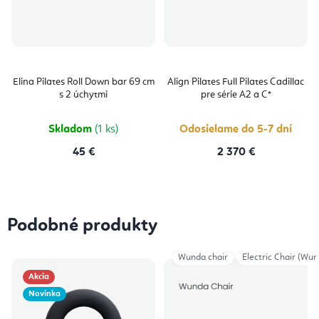
Elina Pilates Roll Down bar 69 cm
Align Pilates Full Pilates Cadillac
s 2 úchytmi
pre série A2 a C*
Skladom
(1 ks)
Odosielame do 5-7 dní
45 €
2 370 €
Podobné produkty
Wunda chair
Electric Chair (Wun
Akcia
Novinka