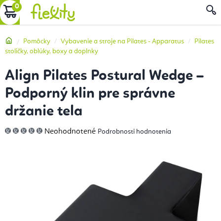
Prejsť
NÁKUPNÝ
na
obsah
KOŠÍK
Domov
Pomôcky
Vybavenie a stroje na Pilates - Apparatus
Pilates
stoličky, oblúky, boxy a doplnky
Align Pilates Postural Wedge –
Podporný klin pre správne
držanie tela
Priemerné
Neohodnotené
Podrobnosti hodnotenia
hodnotenie
produktu
je
0,0
z
5
hviezdičiek.