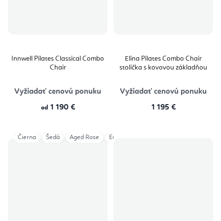
Innwell Pilates Classical Combo
Elina Pilates Combo Chair
Chair
stolička s kovovou základňou
Vyžiadať cenovú ponuku
Vyžiadať cenovú ponuku
1 190 €
1 195 €
od
Čierna
Šedá
Aged Rose
Eucalyptus