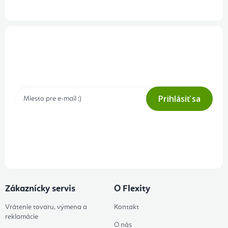
Prihlásenie odberu newslettera
Tajné akcie, výpredaje a súťaže na váš e-mail
Prihlásiť sa
Prihlásením odberu súhlasíte s
podmienkami ochrany osobných
údajov
Zákaznícky servis
O Flexity
Vrátenie tovaru, výmena a
Kontakt
reklamácie
O nás