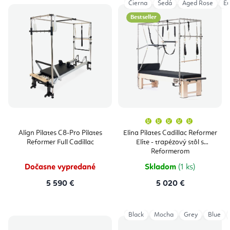
Čierna
Šedá
Aged Rose
Eu
Bestseller
Priemern
hodnoten
produktu
Align Pilates C8-Pro Pilates
Elina Pilates Cadillac Reformer
je
Reformer Full Cadillac
Elite - trapézový stôl s
5,0
z
Reformerom
5
hviezdičie
Dočasne vypredané
Skladom
(1 ks)
5 590 €
5 020 €
Black
Mocha
Grey
Blue