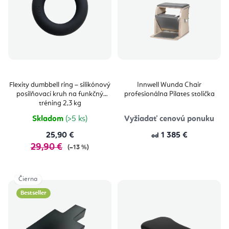
Flexity dumbbell ring – silikónový
Innwell Wunda Chair
posilňovací kruh na funkčný
profesionálna Pilates stolička
tréning 2,3 kg
Skladom
(>5 ks)
Vyžiadať cenovú ponuku
25,90 €
1 385 €
od
29,90 €
(–13 %)
Čierna
Bestseller