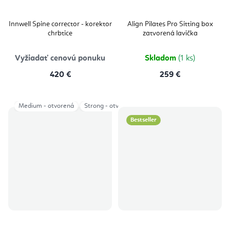
Innwell Spine corrector - korektor
Align Pilates Pro Sitting box
chrbtice
zatvorená lavička
Vyžiadať cenovú ponuku
Skladom
(1 ks)
420 €
259 €
Medium - otvorená
Strong - otvorená
Strong - zatvorená
Bestseller