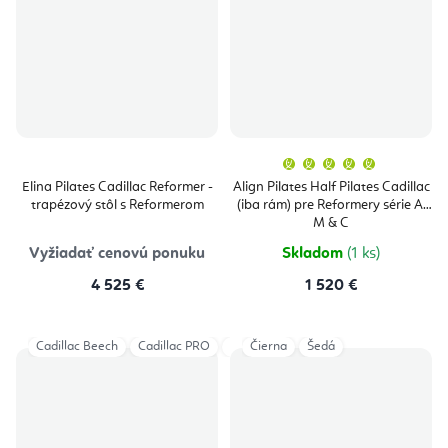
Priemern
hodnoten
produktu
Elina Pilates Cadillac Reformer -
Align Pilates Half Pilates Cadillac
je
trapézový stôl s Reformerom
(iba rám) pre Reformery série A,
5,0
z
M & C
5
hviezdičie
Vyžiadať cenovú ponuku
Skladom
(1 ks)
4 525 €
1 520 €
Cadillac Beech
Cadillac PRO
Cadillac Classical
Čierna
Šedá