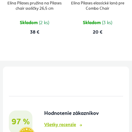
Elina Pilates pružina na Pilates
Elina Pilates elastické laná pre
chair stoličky 26,5 cm
Combo Chair
Skladom
(2 ks)
Skladom
(3 ks)
38 €
20 €
Z
á
p
ä
t
Hodnotenie zákazníkov
i
97 %
e
Všetky recenzie