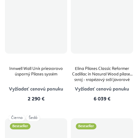
Innwell Wall Unit priestorovo
Elina Pilates Classic Reformer
úsporný Pilates systém
Cadillac in Natural Wood pilates
stroj - trapézový stôl javorové
drevo 229 × 66 × 182 cm
Vyžiadať cenovú ponuku
Vyžiadať cenovú ponuku
2 290 €
6 039 €
Čierna
Šedá
Bestseller
Bestseller