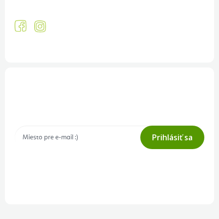
Prihlásenie odberu newslettera
Tajné akcie, výpredaje a súťaže na váš e-mail
Prihlásiť sa
Prihlásením odberu súhlasíte s
podmienkami ochrany osobných
údajov