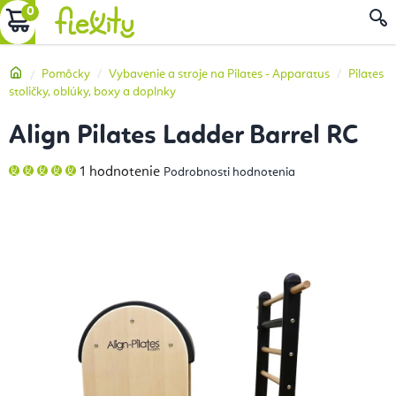
Prejsť
NÁKUPNÝ
na
obsah
KOŠÍK
Domov
Pomôcky
Vybavenie a stroje na Pilates - Apparatus
Pilates
stoličky, oblúky, boxy a doplnky
Align Pilates Ladder Barrel RC
Priemerné
1 hodnotenie
Podrobnosti hodnotenia
hodnotenie
produktu
je
5,0
z
5
hviezdičiek.