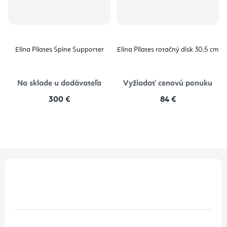
Elina Pilates Spine Supporter
Elina Pilates rotačný disk 30,5 cm
Na sklade u dodávateľa
Vyžiadať cenovú ponuku
300 €
84 €
Z
á
p
ä