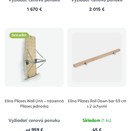
Vyžiadať cenovú ponuku
Vyžiadať cenovú ponuku
1 670 €
2 015 €
Bestseller
Elina Pilates Wall Unit – nástenná
Elina Pilates Roll Down bar 69 cm
Pilates jednotka
s 2 úchytmi
Vyžiadať cenovú ponuku
Skladom
(1 ks)
959 €
45 €
od