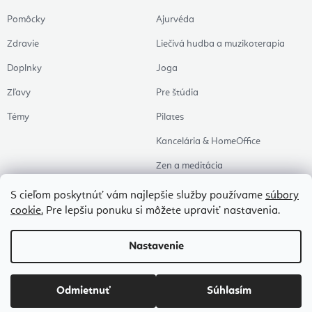
Pomôcky
Ajurvéda
Zdravie
Liečivá hudba a muzikoterapia
Doplnky
Joga
Zľavy
Pre štúdia
Témy
Pilates
Kancelária & HomeOffice
Zen a meditácia
Aromaterapia
S cieľom poskytnúť vám najlepšie služby používame
súbory
cookie.
Pre lepšiu ponuku si môžete upraviť nastavenia.
Zdravý spánok
Naše obľúbené
Nastavenie
Copyright 2026
Flexity
. Všetky práva vyhradené.
Upraviť nastavenie cookies
Odmietnuť
Súhlasím
Vytvoril Shoptet Premium