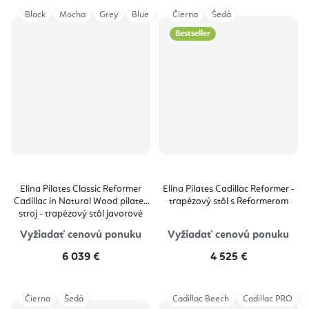
Black
Mocha
Grey
Blue
Ivory
Čierna
Aged Rose
Šedá
Eucalyptus
Bestseller
Elina Pilates Classic Reformer
Elina Pilates Cadillac Reformer -
Cadillac in Natural Wood pilates
trapézový stôl s Reformerom
stroj - trapézový stôl javorové
drevo 229 × 66 × 182 cm
Vyžiadať cenovú ponuku
Vyžiadať cenovú ponuku
6 039 €
4 525 €
Čierna
Šedá
Cadillac Beech
Cadillac PRO