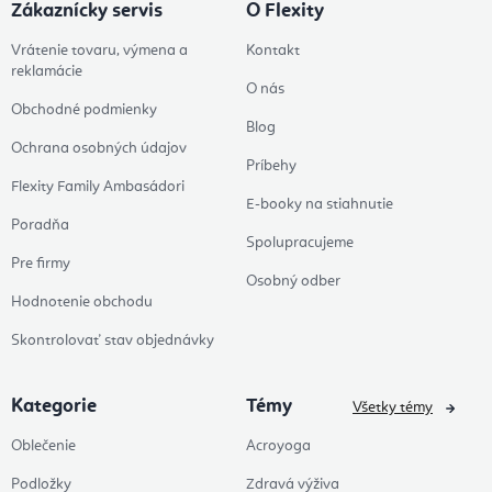
Zákaznícky servis
O Flexity
Vrátenie tovaru, výmena a
Kontakt
reklamácie
O nás
Obchodné podmienky
Blog
Ochrana osobných údajov
Príbehy
Flexity Family Ambasádori
E-booky na stiahnutie
Poradňa
Spolupracujeme
Pre firmy
Osobný odber
Hodnotenie obchodu
Skontrolovať stav objednávky
Kategorie
Témy
Všetky témy
Oblečenie
Acroyoga
Podložky
Zdravá výživa