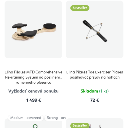
Bestseller
Elina Pilates MTD Comprehensive
Elina Pilates Toe Exerciser Pilates
Re-training System na posilnenie
posilňovač prstov na nohách
ramenného pletenca
Vyžiadať cenovú ponuku
Skladom
(1 ks)
1 499 €
72 €
Medium - otvorená
Strong - otvorená
Strong - zatvorená
Bestseller