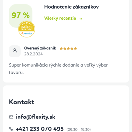
t
Hodnotenie zákazníkov
i
97 %
e
Všetky recenzie
Overený zákazník
28.2.2024
Super komunikácia rýchle dodanie a veľký výber
tovaru.
Kontakt
info
@
flexity.sk
+421 233 070 495