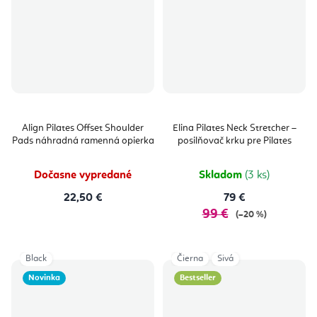
Align Pilates Offset Shoulder
Elina Pilates Neck Stretcher –
Pads náhradná ramenná opierka
posilňovač krku pre Pilates
Dočasne vypredané
Skladom
(3 ks)
22,50 €
79 €
99 €
(–20 %)
Black
Čierna
Sivá
Novinka
Bestseller