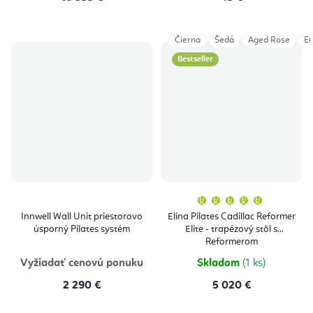
Čierna
Šedá
Aged Rose
Eu
Bestseller
Priemern
hodnoten
produktu
Innwell Wall Unit priestorovo
Elina Pilates Cadillac Reformer
je
úsporný Pilates systém
Elite - trapézový stôl s
5,0
z
Reformerom
5
hviezdičie
Vyžiadať cenovú ponuku
Skladom
(1 ks)
2 290 €
5 020 €