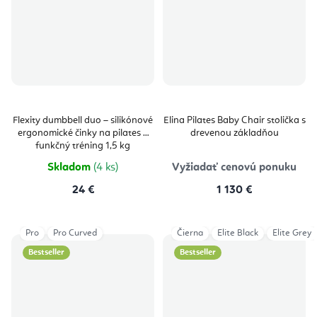
Flexity dumbbell duo – silikónové
Elina Pilates Baby Chair stolička s
ergonomické činky na pilates a
drevenou základňou
funkčný tréning 1,5 kg
Skladom
(4 ks)
Vyžiadať cenovú ponuku
24 €
1 130 €
Pro
Pro Curved
Čierna
Elite Black
Elite Grey
Bestseller
Bestseller