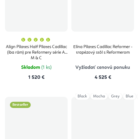
Priemerné
hodnotenie
produktu
Align Pilates Half Pilates Cadillac
Elina Pilates Cadillac Reformer -
je
(iba rám) pre Reformery série A,
trapézový stôl s Reformerom
5,0
z
M & C
5
hviezdičiek.
Skladom
(1 ks)
Vyžiadať cenovú ponuku
1 520 €
4 525 €
Black
Mocha
Grey
Blue
Bestseller