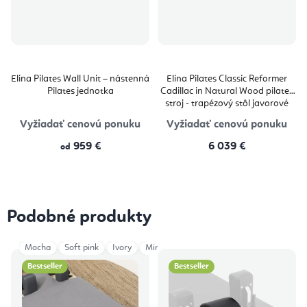
Elina Pilates Wall Unit – nástenná
Elina Pilates Classic Reformer
Pilates jednotka
Cadillac in Natural Wood pilates
stroj - trapézový stôl javorové
drevo 229 × 66 × 182 cm
Vyžiadať cenovú ponuku
Vyžiadať cenovú ponuku
959 €
6 039 €
od
Podobné produkty
Mocha
Soft pink
Ivory
Mint Green
Deep Teal
Vintage Rose
Bestseller
Bestseller