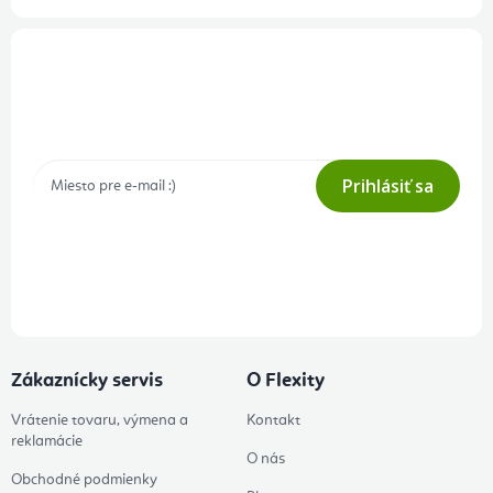
Prihlásenie odberu newslettera
Tajné akcie, výpredaje a súťaže na váš e-mail
Prihlásiť sa
Prihlásením odberu súhlasíte s
podmienkami ochrany osobných
údajov
Zákaznícky servis
O Flexity
Vrátenie tovaru, výmena a
Kontakt
reklamácie
O nás
Obchodné podmienky