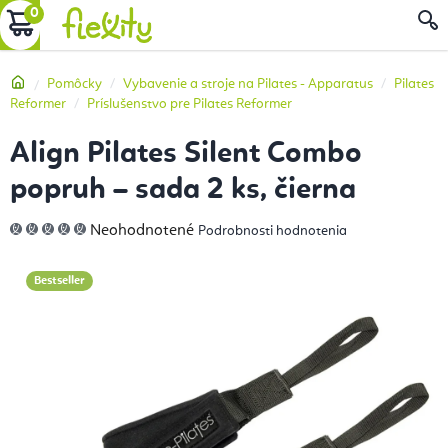
Prejsť
NÁKUPNÝ
na
obsah
KOŠÍK
Domov
Pomôcky
Vybavenie a stroje na Pilates - Apparatus
Pilates
Reformer
Príslušenstvo pre Pilates Reformer
Align Pilates Silent Combo
popruh – sada 2 ks, čierna
Priemerné
Neohodnotené
Podrobnosti hodnotenia
hodnotenie
produktu
je
0,0
Bestseller
z
5
hviezdičiek.