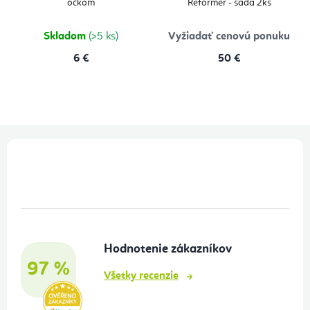
očkom
Reformer - sada 2ks
Skladom
(>5 ks)
Vyžiadať cenovú ponuku
6 €
50 €
Z
á
p
ä
t
Hodnotenie zákazníkov
i
97 %
e
Všetky recenzie