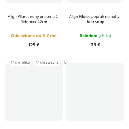
Align Pilates nohy pre sériu C-
Align Pilates popruh na nohy -
Reformer 42cm
foot strap
Odosielame do 5-7 dní
Skladom
(>5 ks)
125 €
39 €
47 cm ľahká
47 cm stredná
63 cm ľahká
63 cm stredná