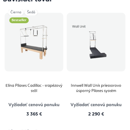
Čierna
Šedá
Bestseller
Elina Pilates Cadillac - trapézový
Innwell Wall Unit priestorovo
stôl
úsporný Pilates systém
Vyžiadať cenovú ponuku
Vyžiadať cenovú ponuku
3 365 €
2 290 €