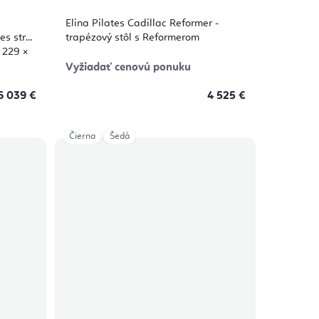
Elina Pilates Cadillac Reformer -
es stroj
trapézový stôl s Reformerom
 229 ×
Vyžiadať cenovú ponuku
6 039 €
4 525 €
Čierna
Šedá