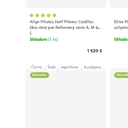
Priemerné
hodnotenie
produktu
Align Pilates Half Pilates Cadillac
Elina P
je
5,0
(iba rám) pre Reformery série A, M &
úchytm
z
C
5
hviezdičiek.
Skladom
(1 ks)
Sklad
1 520 €
Čierna
Šedá
Aged Rose
Eucalyptus
Bestseller
Bestsel