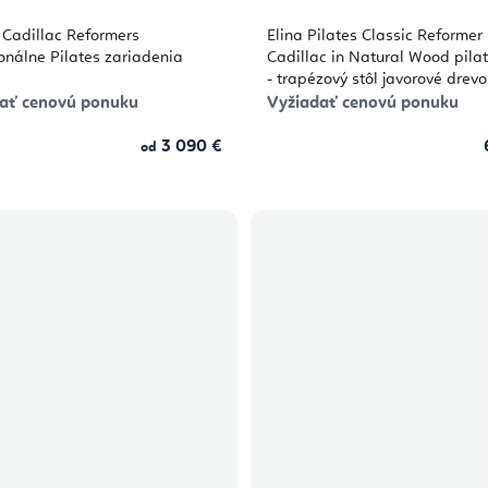
 Cadillac Reformers
Elina Pilates Classic Reformer
onálne Pilates zariadenia
Cadillac in Natural Wood pilat
- trapézový stôl javorové drevo
66 × 182 cm
ať cenovú ponuku
Vyžiadať cenovú ponuku
3 090 €
od