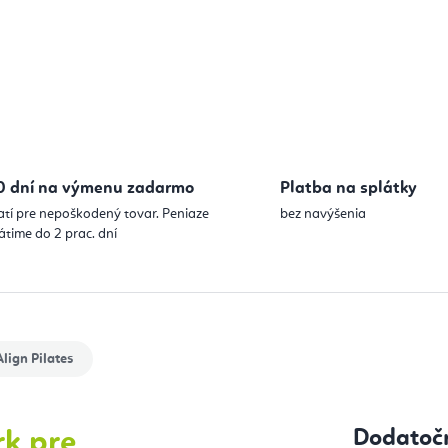
0 dní na výmenu zadarmo
Platba na splátky
atí pre nepoškodený tovar. Peniaze
bez navýšenia
átime do 2 prac. dní
lign Pilates
Dodatoč
rk pre