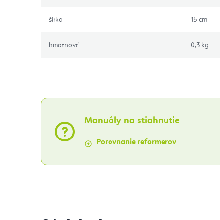
šírka
15 cm
hmotnosť
0,3 kg
Manuály na stiahnutie
Porovnanie reformerov