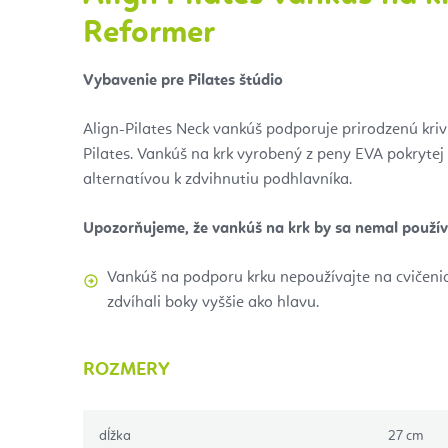
Reformer
Vybavenie pre Pilates štúdio
Align-Pilates Neck vankúš podporuje prirodzenú krivk
Pilates. Vankúš na krk vyrobený z peny EVA pokryte
alternatívou k zdvihnutiu podhlavníka.
Upozorňujeme, že vankúš na krk by sa nemal používa
Vankúš na podporu krku nepoužívajte na cvičenia
zdvíhali boky vyššie ako hlavu.
ROZMERY
dĺžka
27 cm