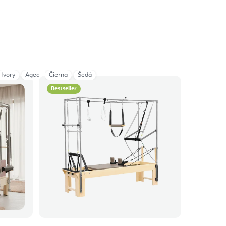
Ivory
Aged Rose
Čierna
Eucalyptus
Šedá
Ocean Blue
Green
Red
Iceberg
Bestseller