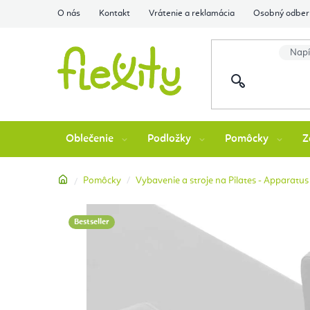
Prejsť
O nás
Kontakt
Vrátenie a reklamácia
Osobný odber 
na
obsah
Oblečenie
Podložky
Pomôcky
Z
Domov
Pomôcky
Vybavenie a stroje na Pilates - Apparatus
Bestseller