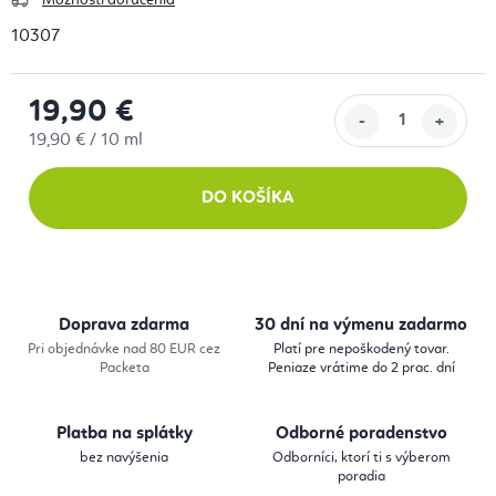
Možnosti doručenia
10307
19,90 €
Jednotková cena:
19,90 € / 10 ml
DO KOŠÍKA
Doprava zdarma
30 dní na výmenu zadarmo
Pri objednávke nad 80 EUR cez
Platí pre nepoškodený tovar.
Packeta
Peniaze vrátime do 2 prac. dní
Platba na splátky
Odborné poradenstvo
bez navýšenia
Odborníci, ktorí ti s výberom
poradia