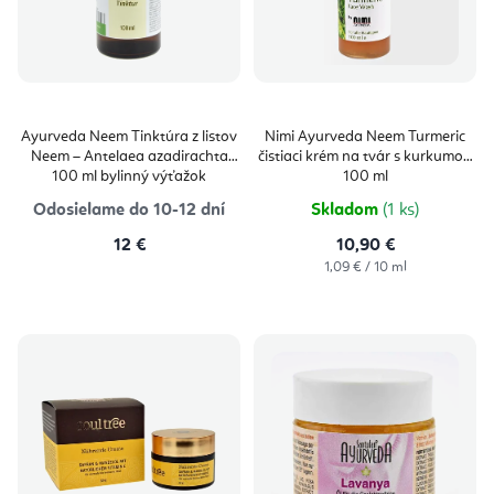
Ayurveda Neem Tinktúra z listov
Nimi Ayurveda Neem Turmeric
Neem – Antelaea azadirachta
čistiaci krém na tvár s kurkumou
100 ml bylinný výťažok
100 ml
Odosielame do 10-12 dní
Skladom
(1 ks)
12 €
10,90 €
Jednotková
1,09 € / 10 ml
cena: