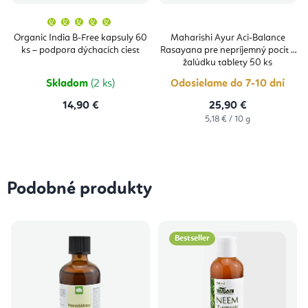
Priemerné
hodnotenie
produktu
Organic India B-Free kapsuly 60
Maharishi Ayur Aci-Balance
je
ks – podpora dýchacích ciest
Rasayana pre nepríjemný pocit v
5,0
z
žalúdku tablety 50 ks
5
hviezdičiek.
Skladom
(2 ks)
Odosielame do 7-10 dní
14,90 €
25,90 €
Jednotková
5,18 € / 10 g
cena:
Podobné produkty
Bestseller