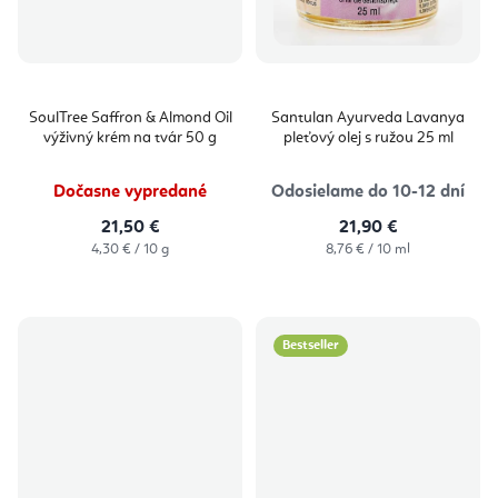
SoulTree Saffron & Almond Oil
Santulan Ayurveda Lavanya
výživný krém na tvár 50 g
pleťový olej s ružou 25 ml
Dočasne vypredané
Odosielame do 10-12 dní
21,50 €
21,90 €
Jednotková
Jednotková
4,30 € / 10 g
8,76 € / 10 ml
cena:
cena:
Bestseller