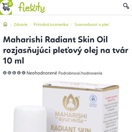
Prejsť
NÁKUPNÝ
na
obsah
KOŠÍK
Domov
Zdravie
Prírodná kozmetika
Starostlivosť o pleť
Maharishi Radiant Skin Oil
rozjasňujúci pleťový olej na tvár
10 ml
Priemerné
Neohodnotené
Podrobnosti hodnotenia
hodnotenie
produktu
je
0,0
z
5
hviezdičiek.