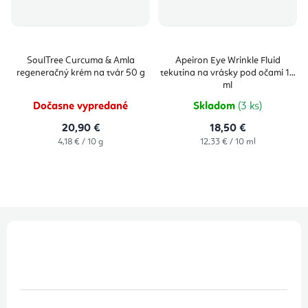
SoulTree Curcuma & Amla
Apeiron Eye Wrinkle Fluid
regeneračný krém na tvár 50 g
tekutina na vrásky pod očami 15
ml
Dočasne vypredané
Skladom
(3 ks)
20,90 €
18,50 €
Jednotková
Jednotková
4,18 € / 10 g
12,33 € / 10 ml
cena:
cena:
Z
á
p
ä