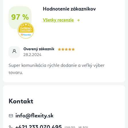
t
Hodnotenie zákazníkov
i
97 %
e
Všetky recenzie
Overený zákazník
28.2.2024
Super komunikácia rýchle dodanie a veľký výber
tovaru.
Kontakt
info
@
flexity.sk
+421 233 070 495