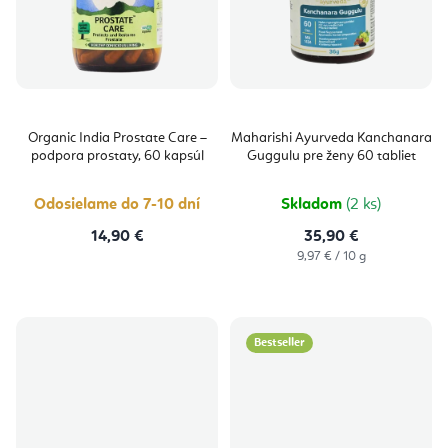
Organic India Prostate Care –
Maharishi Ayurveda Kanchanara
podpora prostaty, 60 kapsúl
Guggulu pre ženy 60 tabliet
Odosielame do 7-10 dní
Skladom
(2 ks)
14,90 €
35,90 €
Jednotková
9,97 € / 10 g
cena:
Bestseller