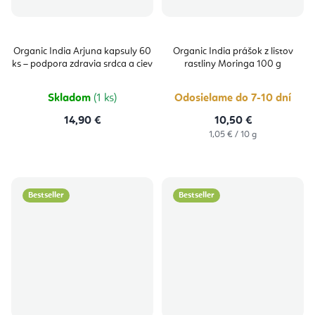
Organic India Arjuna kapsuly 60
Organic India prášok z listov
ks – podpora zdravia srdca a ciev
rastliny Moringa 100 g
Skladom
(1 ks)
Odosielame do 7-10 dní
14,90 €
10,50 €
Jednotková
1,05 € / 10 g
cena:
Bestseller
Bestseller