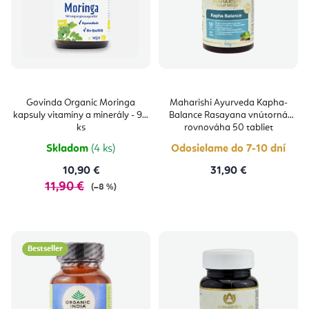
Govinda Organic Moringa
Maharishi Ayurveda Kapha-
kapsuly vitamíny a minerály - 90
Balance Rasayana vnútorná
ks
rovnováha 50 tabliet
Skladom
(4 ks)
Odosielame do 7-10 dní
10,90 €
31,90 €
11,90 €
(–8 %)
Bestseller