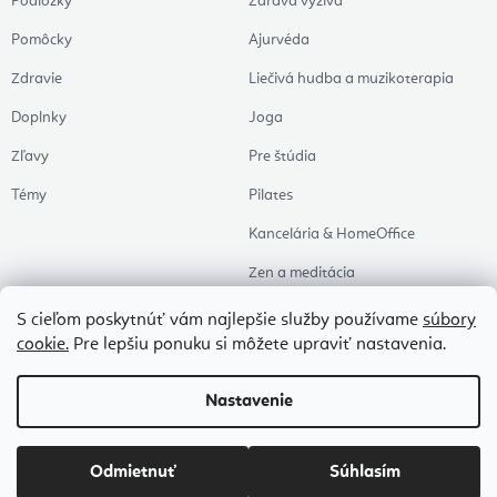
Podložky
Zdravá výživa
Pomôcky
Ajurvéda
Zdravie
Liečivá hudba a muzikoterapia
Doplnky
Joga
Zľavy
Pre štúdia
Témy
Pilates
Kancelária & HomeOffice
Zen a meditácia
Aromaterapia
S cieľom poskytnúť vám najlepšie služby používame
súbory
cookie.
Pre lepšiu ponuku si môžete upraviť nastavenia.
Zdravý spánok
Naše obľúbené
Nastavenie
Copyright 2026
Flexity
. Všetky práva vyhradené.
Upraviť nastavenie cookies
Odmietnuť
Súhlasím
Vytvoril Shoptet Premium