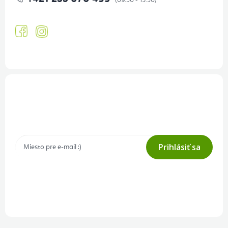
Prihlásenie odberu newslettera
Tajné akcie, výpredaje a súťaže na váš e-mail
Prihlásiť sa
Prihlásením odberu súhlasíte s
podmienkami ochrany osobných
údajov