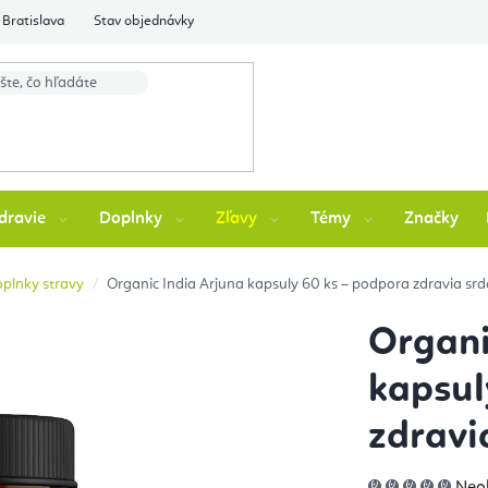
Bratislava
Stav objednávky
dravie
Doplnky
Zľavy
Témy
Značky
oplnky stravy
Organic India Arjuna kapsuly 60 ks – podpora zdravia srdc
Organi
kapsul
zdravi
Pri
Neo