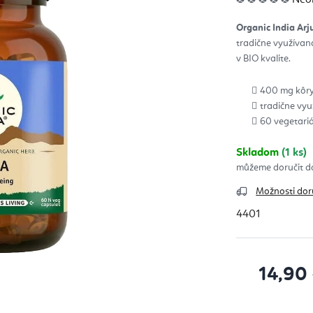
hod
pro
je
Organic India Arj
0,0
z
tradične využívaná
5
hvie
v BIO kvalite.
400 mg kôry 
tradične vyu
60 vegetariá
Skladom
(1 ks)
Možnosti dor
4401
14,90
Jednotková