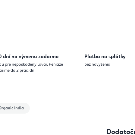
0 dní na výmenu zadarmo
Platba na splátky
atí pre nepoškodený tovar. Peniaze
bez navýšenia
átime do 2 prac. dní
rganic India
Dodatoč