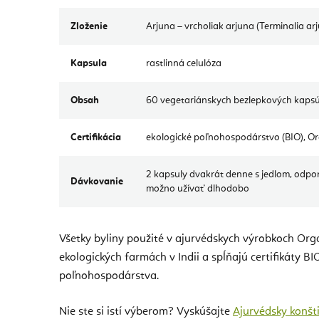
Zloženie
Arjuna – vrcholiak arjuna (Terminalia a
Kapsula
rastlinná celulóza
Obsah
60 vegetariánskych bezlepkových kapsú
Certifikácia
ekologické poľnohospodárstvo (BIO), Or
2 kapsuly dvakrát denne s jedlom, odpor
Dávkovanie
možno užívať dlhodobo
Všetky byliny použité v ajurvédskych výrobkoch Org
ekologických farmách v Indii a spĺňajú certifikáty BI
poľnohospodárstva.
Nie ste si istí výberom? Vyskúšajte
Ajurvédsky konšti