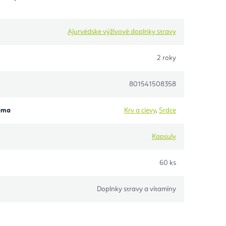
Ajurvédske výživové doplnky stravy
2 roky
801541508358
éma
Krv a cievy
,
Srdce
Kapsuly
60 ks
Doplnky stravy a vitamíny