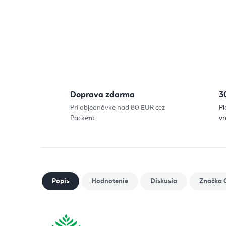
Doprava zdarma
3
Pri objednávke nad 80 EUR cez
Pl
Packeta
vr
Popis
Hodnotenie
Diskusia
Značka
O