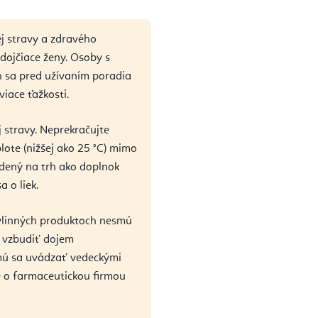
j stravy a zdravého
 dojčiace ženy. Osoby s
ch sa pred užívaním poradia
viace ťažkosti.
 stravy. Neprekračujte
lote (nižšej ako 25 °C) mimo
edený na trh ako doplnok
 o liek.
 bylinných produktoch nesmú
i vzbudiť dojem
smú sa uvádzať vedeckými
e o farmaceutickou firmou