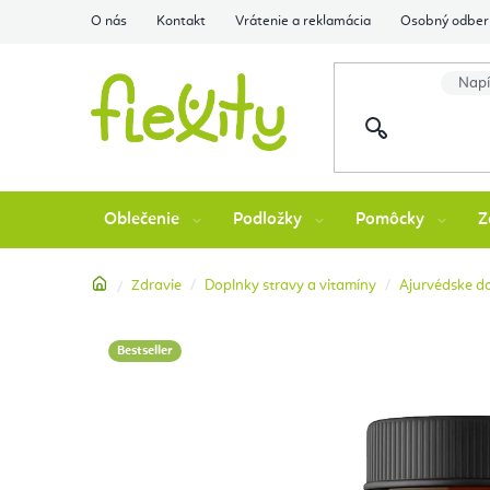
Prejsť
O nás
Kontakt
Vrátenie a reklamácia
Osobný odber 
na
obsah
Oblečenie
Podložky
Pomôcky
Z
Domov
Zdravie
Doplnky stravy a vitamíny
Ajurvédske d
Bestseller