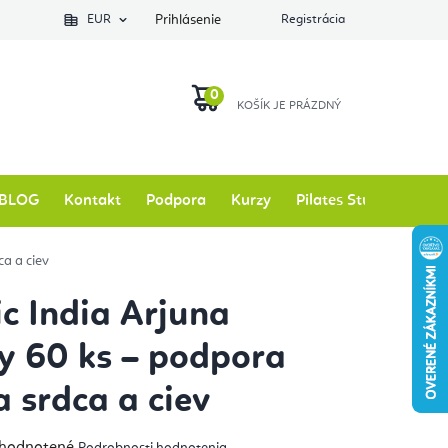
EUR
Prihlásenie
Registrácia
NÁKUPNÝ
KOŠÍK
BLOG
Kontakt
Podpora
Kurzy
Pilates Studio
Zna
a a ciev
c India Arjuna
y 60 ks – podpora
a srdca a ciev
emerné
hodnotené
Podrobnosti hodnotenia