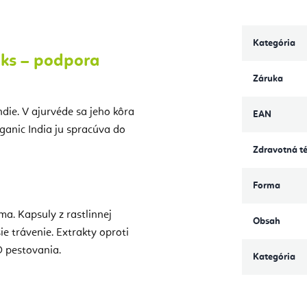
Kategória
 ks – podpora
Záruka
ndie. V ajurvéde sa jeho kôra
EAN
Organic India ju spracúva do
Zdravotná t
Forma
ma. Kapsuly z rastlinnej
Obsah
šie trávenie. Extrakty oproti
 pestovania.
Kategória