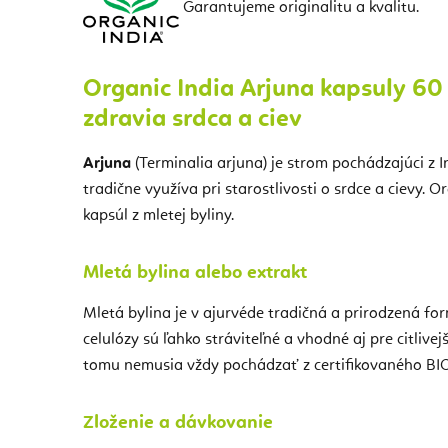
Garantujeme originalitu a kvalitu.
Organic India Arjuna kapsuly 60
zdravia srdca a ciev
Arjuna
(Terminalia arjuna) je strom pochádzajúci z I
tradične využíva pri starostlivosti o srdce a cievy. 
kapsúl z mletej byliny.
Mletá bylina alebo extrakt
Mletá bylina je v ajurvéde tradičná a prirodzená for
celulózy sú ľahko stráviteľné a vhodné aj pre citlivej
tomu nemusia vždy pochádzať z certifikovaného BIO
Zloženie a dávkovanie