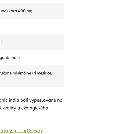
rjuna) kôra 400 mg
l
ganic India
účané minimálne tri mesiace,
anic India boli vypestované na
O kvality a ekologického
tučný test od Flexity
.