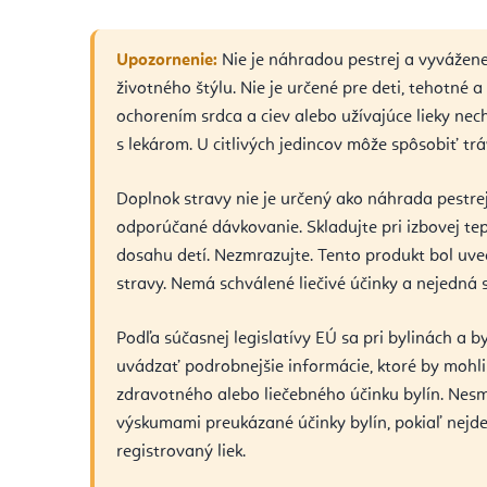
Upozornenie:
Nie je náhradou pestrej a vyvážene
životného štýlu. Nie je určené pre deti, tehotné a
ochorením srdca a ciev alebo užívajúce lieky ne
s lekárom. U citlivých jedincov môže spôsobiť trá
Doplnok stravy nie je určený ako náhrada pestrej
odporúčané dávkovanie. Skladujte pri izbovej tep
dosahu detí. Nezmrazujte. Tento produkt bol uv
stravy. Nemá schválené liečivé účinky a nejedná sa
Podľa súčasnej legislatívy EÚ sa pri bylinách a
uvádzať podrobnejšie informácie, ktoré by mohl
zdravotného alebo liečebného účinku bylín. Ne
výskumami preukázané účinky bylín, pokiaľ nejd
registrovaný liek.