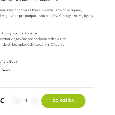
notenie
duktu
una
je bylinná zmes s kôrou stromu Terminalia arjuna,
 v ajurvéde pre podporu srdca a ciev. Kapsuly z mletej byliny
zdičiek.
Arjuny v jednej kapsule
žívaná v ajurvéde pre podporu srdca a ciev
nskych bezlepkových kapsúl v BIO kvalite
12.8.2026
učenia
 €
DO KOŠÍKA
 cena: