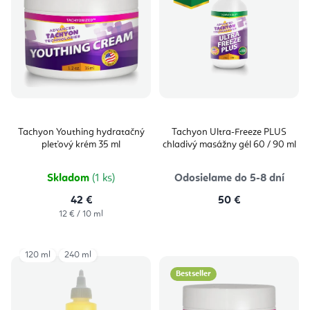
Tachyon Youthing hydratačný
Tachyon Ultra-Freeze PLUS
pleťový krém 35 ml
chladivý masážny gél 60 / 90 ml
Skladom
(1 ks)
Odosielame do 5-8 dní
42 €
50 €
Jednotková
12 € / 10 ml
cena:
120 ml
240 ml
Bestseller