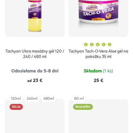
Priemern
hodnoten
produktu
Tachyon Ultra masážny gél 120 /
Tachyon Tach-O-Vera Aloe gél na
je
240 / 480 ml
pokožku 35 ml
5,0
z
5
hviezdičie
Odosielame do 5-8 dní
Skladom
(1 ks)
23 €
25 €
od
120ml
240ml
480ml
60 ml
Akcia
Bestseller