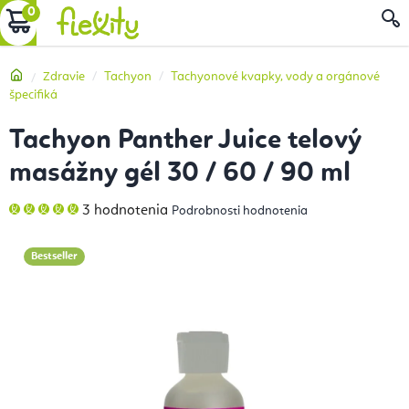
Prejsť
NÁKUPNÝ
na
obsah
KOŠÍK
Domov
Zdravie
Tachyon
Tachyonové kvapky, vody a orgánové
špecifiká
Tachyon Panther Juice telový
masážny gél 30 / 60 / 90 ml
Priemerné
3 hodnotenia
Podrobnosti hodnotenia
hodnotenie
produktu
je
5,0
Bestseller
z
5
hviezdičiek.