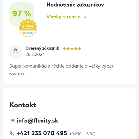
Hodnotenie zákazníkov
i
97 %
e
Všetky recenzie
Overený zákazník
28.2.2024
Super komunikácia rýchle dodanie a veľký výber
tovaru.
Kontakt
info
@
flexity.sk
+421 233 070 495