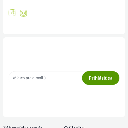
Prihlásenie odberu newslettera
Tajné akcie, výpredaje a súťaže na váš e-mail
Prihlásiť sa
Prihlásením odberu súhlasíte s
podmienkami ochrany osobných
údajov