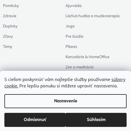
Pomôcky
Ajurvéda
Zdravie
Liečivá hudba a muzikoterapia
Doplnky
Joga
Zľavy
Pre štúdia
Témy
Pilates
Kancelária & HomeOffice
Zen a meditácia
Aromaterapia
S cieľom poskytnúť vám najlepšie služby používame
súbory
cookie.
Pre lepšiu ponuku si môžete upraviť nastavenia.
Zdravý spánok
Naše obľúbené
Nastavenie
Copyright 2026
Flexity
. Všetky práva vyhradené.
Upraviť nastavenie cookies
Odmietnuť
Súhlasím
Vytvoril Shoptet Premium