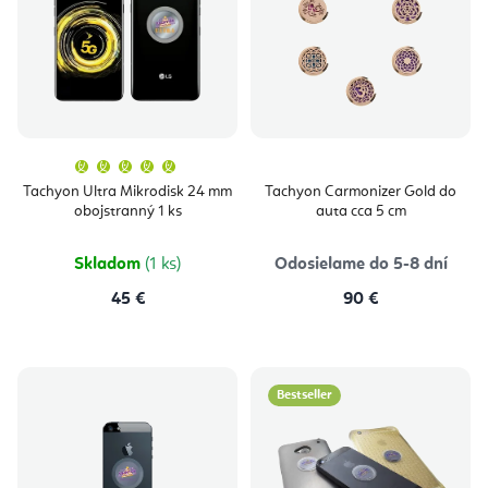
Priemerné
hodnotenie
produktu
Tachyon Ultra Mikrodisk 24 mm
Tachyon Carmonizer Gold do
je
obojstranný 1 ks
auta cca 5 cm
5,0
z
5
hviezdičiek.
Skladom
(1 ks)
Odosielame do 5-8 dní
45 €
90 €
Bestseller