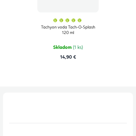
Priemerné
hodnotenie
produktu
Tachyon voda Tach-O-Splash
je
120 ml
5,0
z
5
hviezdičiek.
Skladom
(1 ks)
14,90 €
Z
á
p
ä
t