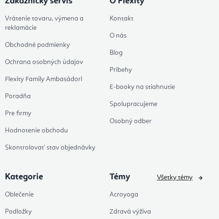
Zákaznícky servis
O Flexity
Vrátenie tovaru, výmena a
Kontakt
reklamácie
O nás
Obchodné podmienky
Blog
Ochrana osobných údajov
Príbehy
Flexity Family Ambasádori
E-booky na stiahnutie
Poradňa
Spolupracujeme
Pre firmy
Osobný odber
Hodnotenie obchodu
Skontrolovať stav objednávky
Kategorie
Témy
Všetky témy
Oblečenie
Acroyoga
Podložky
Zdravá výživa