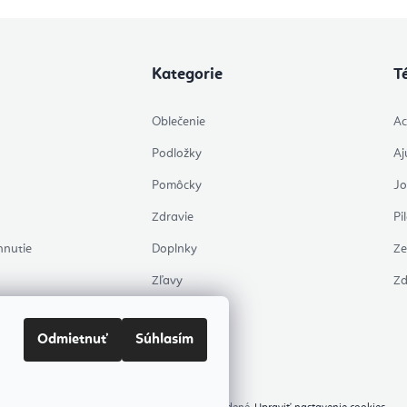
Kategorie
T
Oblečenie
Ac
Podložky
Aj
Pomôcky
J
Zdravie
Pi
hnutie
Doplnky
Ze
Zľavy
Zd
Témy
Odmietnuť
Súhlasím