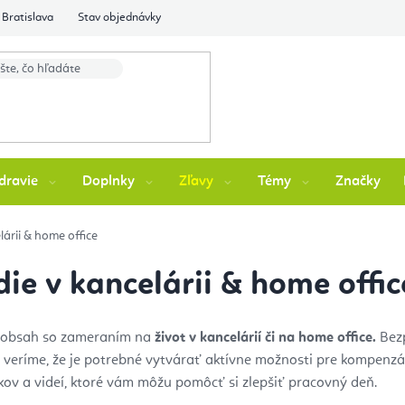
Bratislava
Stav objednávky
dravie
Doplnky
Zľavy
Témy
Značky
árii & home office
ie v kancelárii & home offic
ili obsah so zameraním na
život v kancelárií či na home office.
Bezp
a veríme, že je potrebné vytvárať aktívne možnosti pre kompenz
ov a videí, ktoré vám môžu pomôcť si zlepšiť pracovný deň.