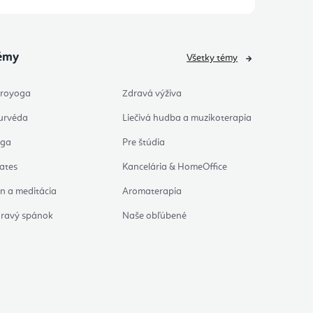
émy
Všetky témy
royoga
Zdravá výživa
urvéda
Liečivá hudba a muzikoterapia
oga
Pre štúdia
lates
Kancelária & HomeOffice
n a meditácia
Aromaterapia
ravý spánok
Naše obľúbené