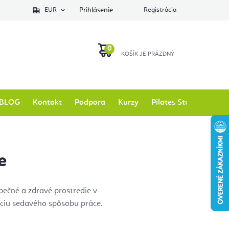
EUR
Prihlásenie
Registrácia
NÁKUPNÝ
KOŠÍK
BLOG
Kontakt
Podpora
Kurzy
Pilates Studio
Zna
e
ečné a zdravé prostredie v
áciu sedavého spôsobu práce.