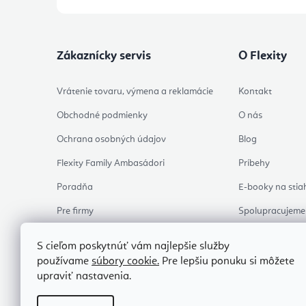
Zákaznícky servis
O Flexity
Vrátenie tovaru, výmena a reklamácie
Kontakt
Obchodné podmienky
O nás
Ochrana osobných údajov
Blog
Flexity Family Ambasádori
Príbehy
Poradňa
E-booky na stia
Pre firmy
Spolupracujeme
Hodnotenie obchodu
Osobný odber
S cieľom poskytnúť vám najlepšie služby
Skontrolovať stav objednávky
používame
súbory cookie.
Pre lepšiu ponuku si môžete
upraviť nastavenia.