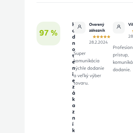
ä
t
H
Overený
Vi
i
o
zákazník
97 %
d
28
e
28.2.2024
n
Profesion
o
Super
prístup,
t
komunikácia
e
komunikác
n
rýchle dodanie
dodanie.
i
a veľký výber
e
tovaru.
z
á
k
a
z
n
í
k