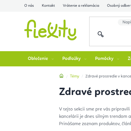
Prejsť
O nás
Kontakt
Vrátenie a reklamácia
Osobný odber 
na
obsah
Oblečenie
Podložky
Pomôcky
Z
Domov
Témy
Zdravé prostredie v kancel
Zdravé prostred
V tejto sekcii sme pre vás priprav
kancelárii je dnes silným trendom 
Prinášame zoznam produktov, článk