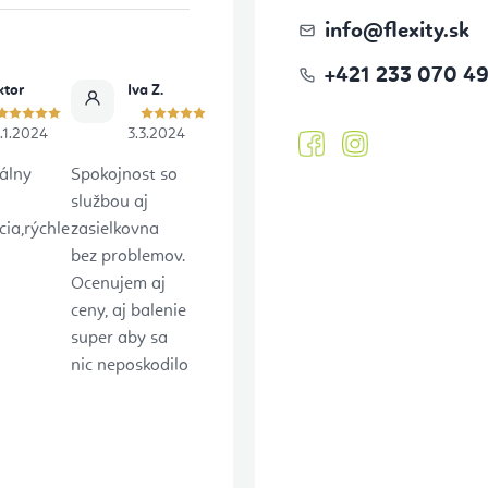
info
@
flexity.sk
+421 233 070 4
ktor
Iva Z.
.1.2024
3.3.2024
álny
Spokojnost so
službou aj
ia,rýchle
zasielkovna
bez problemov.
Ocenujem aj
ceny, aj balenie
super aby sa
nic neposkodilo