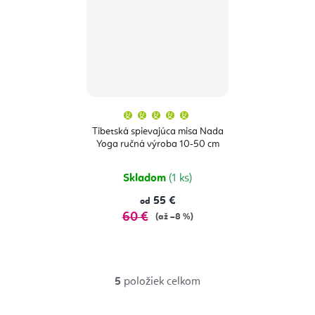
Priemerné
hodnotenie
produktu
Tibetská spievajúca misa Nada
je
Yoga ručná výroba 10-50 cm
5,0
z
5
hviezdičiek.
Skladom
(1 ks)
55 €
od
60 €
(až –8 %)
5
položiek celkom
O
v