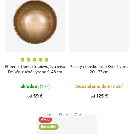
Priemerné
hodnotenie
produktu
Phoenix Tibetská spievajúca misa
Flexity tibetská misa Kvet života
je
De-Wa, ručná výroba 9-48 cm
20 - 33 cm
5,0
z
5
hviezdičiek.
Skladom
(1 ks)
Odosielame do 5-7 dní
59 €
125 €
od
od
15 cm
18 cm
21 cm
Akcia
Bestseller