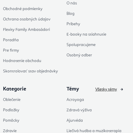
O nás
Obchodné podmienky
Blog
Ochrana osobných údajov
Príbehy
Flexity Family Ambasádori
E-booky na stiahnutie
Poradňa
Spolupracujeme
Pre firmy
Osobný odber
Hodnotenie obchodu
Skontrolovať stav objednávky
Kategorie
Témy
Všetky témy
Oblečenie
Acroyoga
Podložky
Zdravá výživa
Pomôcky
Ajurvéda
Zdravie
Liečivá hudba a muzikoterapia