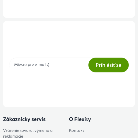
Prihlásenie odberu newslettera
Tajné akcie, výpredaje a súťaže na váš e-mail
Prihlásiť sa
Prihlásením odberu súhlasíte s
podmienkami ochrany osobných
údajov
Zákaznícky servis
O Flexity
Vrátenie tovaru, výmena a
Kontakt
reklamácie