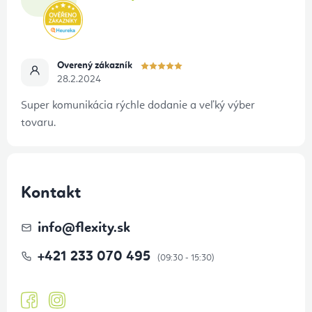
s
i
u
e
Overený zákazník
28.2.2024
Super komunikácia rýchle dodanie a veľký výber
tovaru.
Kontakt
info
@
flexity.sk
+421 233 070 495