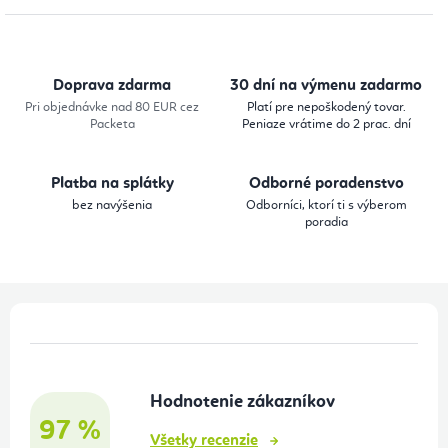
l
á
d
Doprava zdarma
30 dní na výmenu zadarmo
a
Pri objednávke nad 80 EUR cez
Platí pre nepoškodený tovar.
Packeta
Peniaze vrátime do 2 prac. dní
c
i
Platba na splátky
Odborné poradenstvo
e
bez navýšenia
Odborníci, ktorí ti s výberom
p
poradia
r
v
k
Z
y
á
v
p
ý
Hodnotenie zákazníkov
ä
p
97 %
t
i
Všetky recenzie