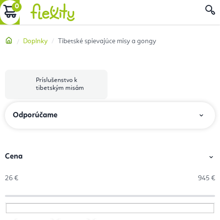
Prejsť
NÁKUPNÝ
na
obsah
KOŠÍK
Domov
Doplnky
Tibetské spievajúce misy a gongy
Príslušenstvo k
tibetským misám
R
Odporúčame
a
d
e
Cena
n
26
€
945
€
i
e
p