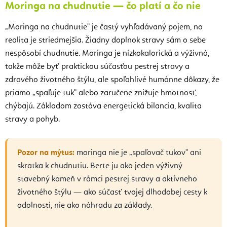
Moringa na chudnutie — čo platí a čo nie
„Moringa na chudnutie" je častý vyhľadávaný pojem, no
realita je striedmejšia. Žiadny doplnok stravy sám o sebe
nespôsobí chudnutie. Moringa je nízkokalorická a výživná,
takže môže byť praktickou súčasťou pestrej stravy a
zdravého životného štýlu, ale spoľahlivé humánne dôkazy, že
priamo „spaľuje tuk" alebo zaručene znižuje hmotnosť,
chýbajú. Základom zostáva energetická bilancia, kvalita
stravy a pohyb.
Pozor na mýtus:
moringa nie je „spaľovač tukov" ani
skratka k chudnutiu. Berte ju ako jeden výživný
stavebný kameň v rámci pestrej stravy a aktívneho
životného štýlu — ako súčasť tvojej dlhodobej cesty k
odolnosti, nie ako náhradu za základy.