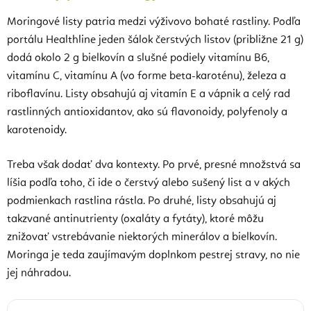
Moringové listy patria medzi výživovo bohaté rastliny. Podľa
portálu Healthline jeden šálok čerstvých listov (približne 21 g)
dodá okolo 2 g bielkovín a slušné podiely vitamínu B6,
vitamínu C, vitamínu A (vo forme beta-karoténu), železa a
riboflavínu. Listy obsahujú aj vitamín E a vápnik a celý rad
rastlinných antioxidantov, ako sú flavonoidy, polyfenoly a
karotenoidy.
Treba však dodať dva kontexty. Po prvé, presné množstvá sa
líšia podľa toho, či ide o čerstvý alebo sušený list a v akých
podmienkach rastlina rástla. Po druhé, listy obsahujú aj
takzvané antinutrienty (oxaláty a fytáty), ktoré môžu
znižovať vstrebávanie niektorých minerálov a bielkovín.
Moringa je teda zaujímavým doplnkom pestrej stravy, no nie
jej náhradou.