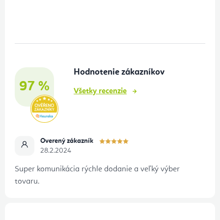
Z
á
p
ä
t
Hodnotenie zákazníkov
i
97 %
e
Všetky recenzie
Overený zákazník
28.2.2024
Super komunikácia rýchle dodanie a veľký výber
tovaru.