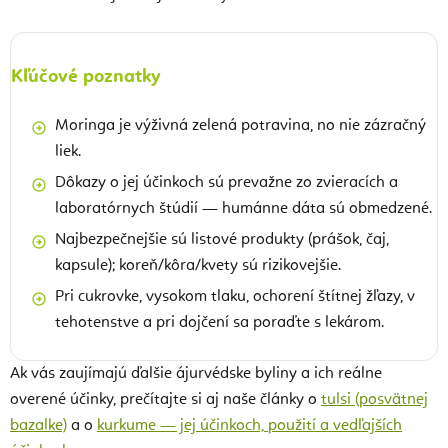
Kľúčové poznatky
Moringa je výživná zelená potravina, no nie zázračný
liek.
Dôkazy o jej účinkoch sú prevažne zo zvieracích a
laboratórnych štúdií — humánne dáta sú obmedzené.
Najbezpečnejšie sú listové produkty (prášok, čaj,
kapsule); koreň/kôra/kvety sú rizikovejšie.
Pri cukrovke, vysokom tlaku, ochorení štítnej žľazy, v
tehotenstve a pri dojčení sa poraďte s lekárom.
Ak vás zaujímajú ďalšie ájurvédske byliny a ich reálne
overené účinky, prečítajte si aj naše články o
tulsi (posvätnej
bazalke)
a o
kurkume — jej účinkoch, použití a vedľajších