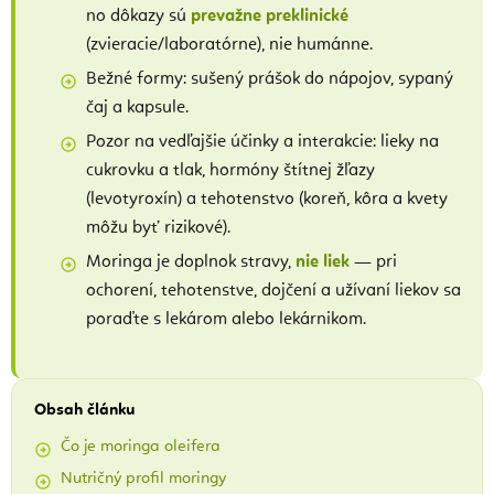
no dôkazy sú
prevažne preklinické
(zvieracie/laboratórne), nie humánne.
Bežné formy: sušený prášok do nápojov, sypaný
čaj a kapsule.
Pozor na vedľajšie účinky a interakcie: lieky na
cukrovku a tlak, hormóny štítnej žľazy
(levotyroxín) a tehotenstvo (koreň, kôra a kvety
môžu byť rizikové).
Moringa je doplnok stravy,
nie liek
— pri
ochorení, tehotenstve, dojčení a užívaní liekov sa
poraďte s lekárom alebo lekárnikom.
Obsah článku
Čo je moringa oleifera
Nutričný profil moringy