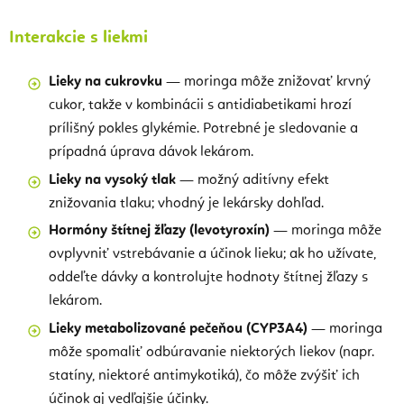
Interakcie s liekmi
Lieky na cukrovku
— moringa môže znižovať krvný
cukor, takže v kombinácii s antidiabetikami hrozí
prílišný pokles glykémie. Potrebné je sledovanie a
prípadná úprava dávok lekárom.
Lieky na vysoký tlak
— možný aditívny efekt
znižovania tlaku; vhodný je lekársky dohľad.
Hormóny štítnej žľazy (levotyroxín)
— moringa môže
ovplyvniť vstrebávanie a účinok lieku; ak ho užívate,
oddeľte dávky a kontrolujte hodnoty štítnej žľazy s
lekárom.
Lieky metabolizované pečeňou (CYP3A4)
— moringa
môže spomaliť odbúravanie niektorých liekov (napr.
statíny, niektoré antimykotiká), čo môže zvýšiť ich
účinok aj vedľajšie účinky.