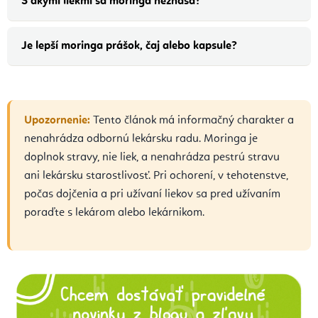
S akými liekmi sa moringa neznáša?
Je lepší moringa prášok, čaj alebo kapsule?
Upozornenie:
Tento článok má informačný charakter a
nenahrádza odbornú lekársku radu. Moringa je
doplnok stravy, nie liek, a nenahrádza pestrú stravu
ani lekársku starostlivosť. Pri ochorení, v tehotenstve,
počas dojčenia a pri užívaní liekov sa pred užívaním
poraďte s lekárom alebo lekárnikom.