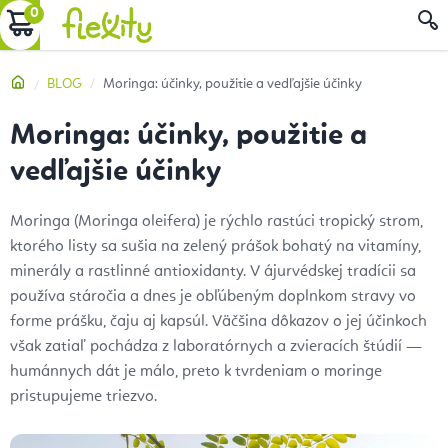
Prejsť
NÁKUPNÝ
na
obsah
KOŠÍK
Domov
BLOG
Moringa: účinky, použitie a vedľajšie účinky
Moringa: účinky, použitie a
vedľajšie účinky
Moringa (Moringa oleifera) je rýchlo rastúci tropický strom,
ktorého listy sa sušia na zelený prášok bohatý na vitamíny,
minerály a rastlinné antioxidanty. V ájurvédskej tradícii sa
používa stáročia a dnes je obľúbeným doplnkom stravy vo
forme prášku, čaju aj kapsúl. Väčšina dôkazov o jej účinkoch
však zatiaľ pochádza z laboratórnych a zvieracích štúdií —
humánnych dát je málo, preto k tvrdeniam o moringe
pristupujeme triezvo.