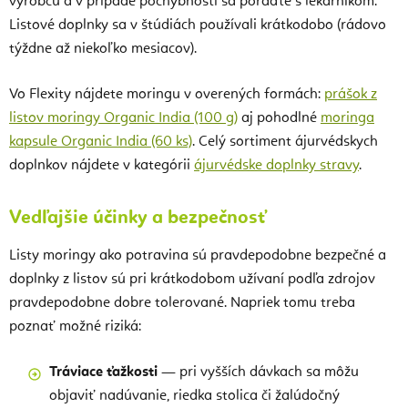
výrobcu a v prípade pochybností sa poraďte s lekárnikom.
Listové doplnky sa v štúdiách používali krátkodobo (rádovo
týždne až niekoľko mesiacov).
Vo Flexity nájdete moringu v overených formách:
prášok z
listov moringy Organic India (100 g)
aj pohodlné
moringa
kapsule Organic India (60 ks)
. Celý sortiment ájurvédskych
doplnkov nájdete v kategórii
ájurvédske doplnky stravy
.
Vedľajšie účinky a bezpečnosť
Listy moringy ako potravina sú pravdepodobne bezpečné a
doplnky z listov sú pri krátkodobom užívaní podľa zdrojov
pravdepodobne dobre tolerované. Napriek tomu treba
poznať možné riziká:
Tráviace ťažkosti
— pri vyšších dávkach sa môžu
objaviť nadúvanie, riedka stolica či žalúdočný