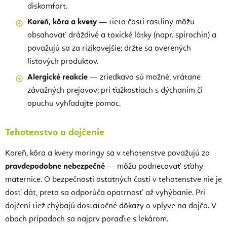
diskomfort.
Koreň, kôra a kvety
— tieto časti rastliny môžu
obsahovať dráždivé a toxické látky (napr. spirochin) a
považujú sa za rizikovejšie; držte sa overených
listových produktov.
Alergické reakcie
— zriedkavo sú možné, vrátane
závažných prejavov; pri ťažkostiach s dýchaním či
opuchu vyhľadajte pomoc.
Tehotenstvo a dojčenie
Koreň, kôra a kvety moringy sa v tehotenstve považujú za
pravdepodobne nebezpečné
— môžu podnecovať sťahy
maternice. O bezpečnosti ostatných častí v tehotenstve nie je
dosť dát, preto sa odporúča opatrnosť až vyhýbanie. Pri
dojčení tiež chýbajú dostatočné dôkazy o vplyve na dojča. V
oboch prípadoch sa najprv poraďte s lekárom.