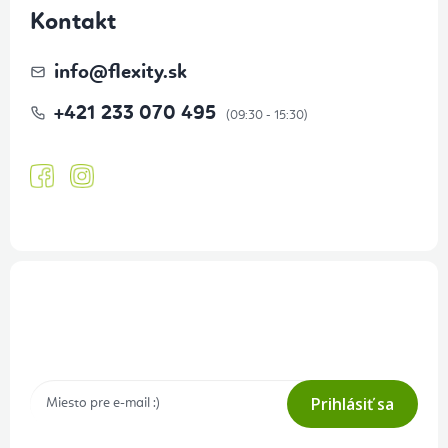
Kontakt
info
@
flexity.sk
+421 233 070 495
Prihlásenie odberu newslettera
Tajné akcie, výpredaje a súťaže na váš e-mail
Prihlásiť sa