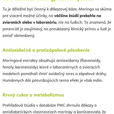
Tu je dôležité byť čestný k dôkazovej báze. Moringa sa skúma
pre viaceré možné účinky, no
väčšina štúdií prebehla na
zvieratách alebo v laboratóriu
, nie na ľuďoch. To znamená, že
potenciál je zaujímavý, no preukázaný klinický prínos u ľudí je
zatiaľ obmedzený.
Antioxidačné a protizápalové pôsobenie
Moringové extrakty obsahujú antioxidanty (flavonoidy,
fenoly, karotenoidy), ktoré v laboratórnych a zvieracích
modeloch pomáhali tlmiť oxidačný stres a zápalové dráhy.
Humánnych dát potvrdzujúcich tento efekt je však málo.
Krvný cukor a metabolizmus
Prehľadová štúdia v databáze PMC zhrnula dôkazy o
antidiabetických vlastnostiach moringy a konštatovala, že