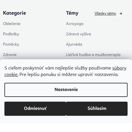
Kategorie
Témy
Všetky témy
Oblečenie
Acroyoga
Podložky
Zdravá výživa
Pomôcky
Ajurvéda
Zdravie
Liečivá hudba a muzikoterapia
Doplnky
Joga
S cieľom poskytnúť vám najlepšie služby používame
súbory
cookie.
Pre lepšiu ponuku si môžete upraviť nastavenia.
Zľavy
Pre štúdia
Témy
Pilates
Nastavenie
Kancelária & HomeOffice
Zen a meditácia
Odmietnuť
Súhlasím
Aromaterapia
Zdravý spánok