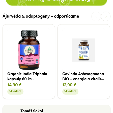
‹
›
Ájurvéda & adaptogény – odporúčame
Organic India Triphala
Govinda Ashwagandha
kapsuly 60 ks
BIO – energia a vitalita,
detoxikácia organizmu
90 kapsúl
14,90 €
12,90 €
Skladom
Skladom
Tomáš Sokol