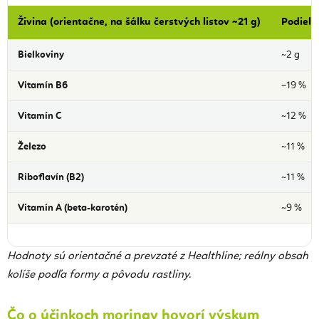
Živina (orientačne, na šálku čerstvých listov ~21 g)
Podiel 
Bielkoviny
~2 g
Vitamín B6
~19 %
Vitamín C
~12 %
Železo
~11 %
Riboflavín (B2)
~11 %
Vitamín A (beta-karotén)
~9 %
Hodnoty sú orientačné a prevzaté z Healthline; reálny obsah
kolíše podľa formy a pôvodu rastliny.
Čo o účinkoch moringy hovorí výskum