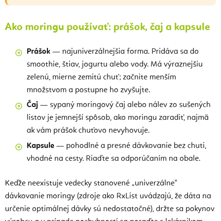
Ako moringu používať: prášok, čaj a kapsule
Prášok
— najuniverzálnejšia forma. Pridáva sa do
smoothie, štiav, jogurtu alebo vody. Má výraznejšiu
zelenú, mierne zemitú chuť; začnite menším
množstvom a postupne ho zvyšujte.
Čaj
— sypaný moringový čaj alebo nálev zo sušených
listov je jemnejší spôsob, ako moringu zaradiť, najmä
ak vám prášok chuťovo nevyhovuje.
Kapsule
— pohodlné a presné dávkovanie bez chuti,
vhodné na cesty. Riaďte sa odporúčaním na obale.
Keďže neexistuje vedecky stanovené „univerzálne"
dávkovanie moringy (zdroje ako RxList uvádzajú, že dáta na
určenie optimálnej dávky sú nedostatočné), držte sa pokynov