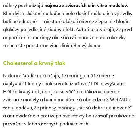
nálezy pochádzajú
najmä zo zvieracích a in vitro modelov
.
Klinických skúšaní na ľuďoch bolo dosiaľ málo a ich výsledky
boli nejednotné — niektoré ukázali mierne zlepšenie hladín
glukózy po jedle, iné žiadny efekt. Autori uzatvárajú, že pred
odporúčaním moringy ako súčasti manažmentu cukrovky
treba ešte podstatne viac klinického výskumu.
Cholesterol a krvný tlak
Niektoré štúdie naznačujú, že moringa môže mierne
ovplyvniť hladiny cholesterolu (znižovať LDL a zvyšovať
HDL) a krvný tlak, no aj tu sa väčšina dôkazov opiera o
zvieracie modely a humánne dáta sú obmedzené. WebMD k
tomu dodáva, že prínosy moringy „nie sú dobre definované"
a antioxidačné a protizápalové efekty boli zatiaľ preukázané
prevažne v laboratórnych podmienkach.