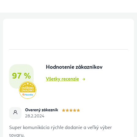
Z
á
p
ä
t
Hodnotenie zákazníkov
i
97 %
e
Všetky recenzie
Overený zákazník
28.2.2024
Super komunikácia rýchle dodanie a veľký výber
tovaru.