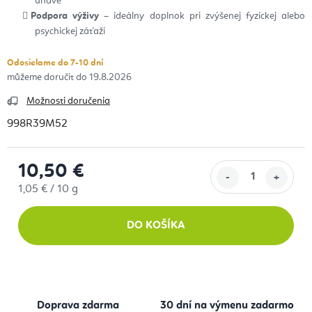
únave
Podpora výživy
– ideálny doplnok pri zvýšenej fyzickej alebo
psychickej záťaži
Odosielame do 7-10 dní
19.8.2026
Možnosti doručenia
998R39M52
10,50 €
Jednotková cena:
1,05 € / 10 g
DO KOŠÍKA
Doprava zdarma
30 dní na výmenu zadarmo