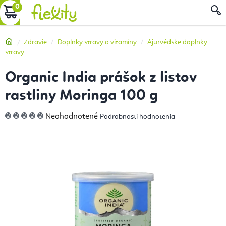
Prejsť
NÁKUPNÝ
na
obsah
KOŠÍK
Domov
Zdravie
Doplnky stravy a vitamíny
Ajurvédske doplnky
stravy
Organic India prášok z listov
rastliny Moringa 100 g
Priemerné
Neohodnotené
Podrobnosti hodnotenia
hodnotenie
produktu
je
0,0
z
5
hviezdičiek.