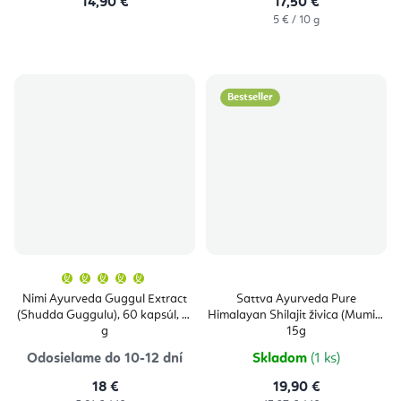
14,90 €
17,50 €
Jednotková
5 € / 10 g
cena:
Bestseller
Priemerné
hodnotenie
produktu
Nimi Ayurveda Guggul Extract
Sattva Ayurveda Pure
je
(Shudda Guggulu), 60 kapsúl, 31
Himalayan Shilajit živica (Mumio)
5,0
z
g
15g
5
hviezdičiek.
Odosielame do 10-12 dní
Skladom
(1 ks)
18 €
19,90 €