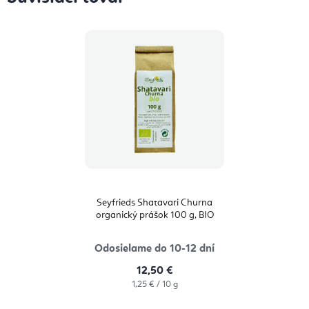
Seyfrieds Shatavari Churna
organický prášok 100 g, BIO
Odosielame do 10-12 dní
12,50 €
Jednotková
1,25 € / 10 g
cena: