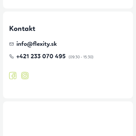
Kontakt
info
@
flexity.sk
+421 233 070 495
Prihlásenie odberu newslettera
Tajné akcie, výpredaje a súťaže na váš e-mail