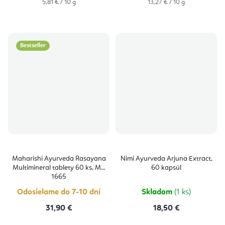
Jednotková
Jednotková
5,81 € / 10 g
13,27 € / 10 g
cena:
cena:
Bestseller
Maharishi Ayurveda Rasayana
Nimi Ayurveda Arjuna Extract,
Multimineral tablety 60 ks, MA
60 kapsúl
1665
Odosielame do 7-10 dní
Skladom
(1 ks)
31,90 €
18,50 €