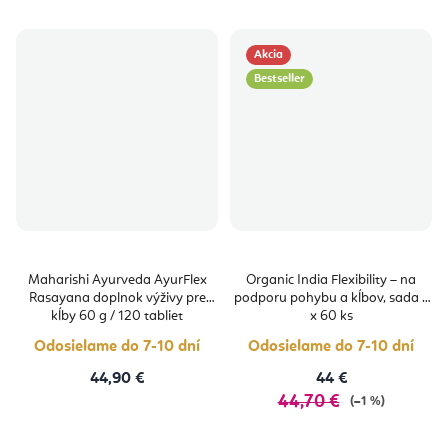
Akcia
Bestseller
Maharishi Ayurveda AyurFlex
Organic India Flexibility – na
Rasayana doplnok výživy pre
podporu pohybu a kĺbov, sada 3
kĺby 60 g / 120 tabliet
x 60 ks
Odosielame do 7-10 dní
Odosielame do 7-10 dní
44,90 €
44 €
44,70 €
(–1 %)