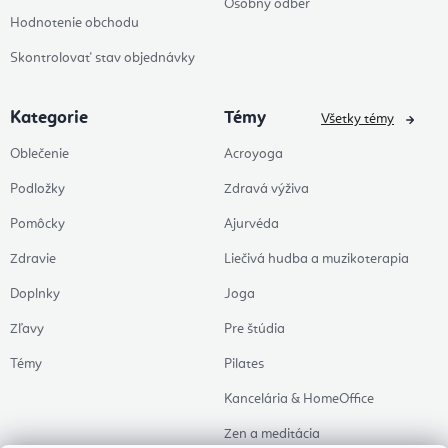
Osobný odber
Hodnotenie obchodu
Skontrolovať stav objednávky
Kategorie
Témy
Všetky témy
Oblečenie
Acroyoga
Podložky
Zdravá výživa
Pomôcky
Ajurvéda
Zdravie
Liečivá hudba a muzikoterapia
Doplnky
Joga
Zľavy
Pre štúdia
Témy
Pilates
Kancelária & HomeOffice
Zen a meditácia