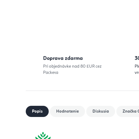
Doprava zdarma
3
Pri objednávke nad 80 EUR cez
Pl
Packeta
vr
Popis
Hodnotenie
Diskusia
Značka
O