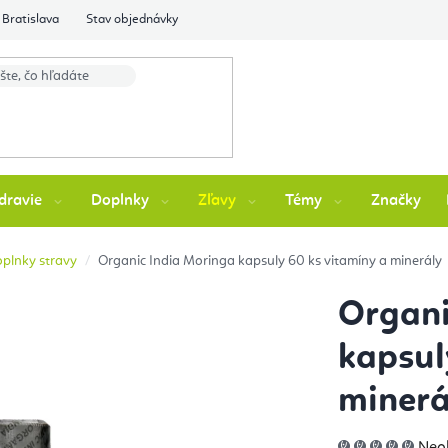
Bratislava
Stav objednávky
dravie
Doplnky
Zľavy
Témy
Značky
oplnky stravy
Organic India Moringa kapsuly 60 ks vitamíny a minerály
Organi
kapsul
minerá
Pri
Neo