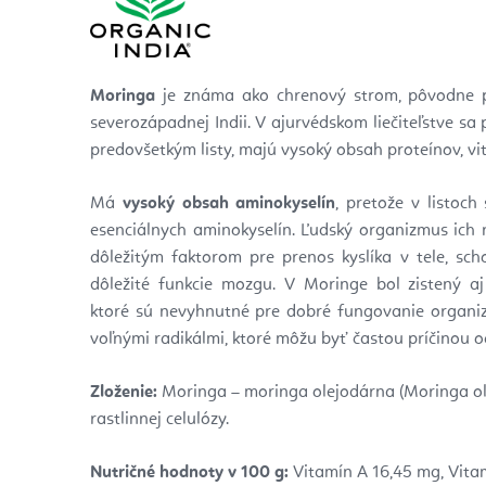
Moringa
je známa ako chrenový strom, pôvodne p
severozápadnej Indii. V ajurvédskom liečiteľstve sa p
predovšetkým listy, majú vysoký obsah proteínov, vi
Má
vysoký obsah aminokyselín
, pretože v listoc
esenciálnych aminokyselín. Ľudský organizmus ich 
dôležitým faktorom pre prenos kyslíka v tele, s
dôležité funkcie mozgu. V Moringe bol zistený aj
ktoré sú nevyhnutné pre dobré fungovanie organi
voľnými radikálmi, ktoré môžu byť častou príčinou o
Zloženie:
Moringa – moringa olejodárna (Moringa olei
rastlinnej celulózy.
Nutričné hodnoty v 100 g:
Vitamín A 16,45 mg, Vita