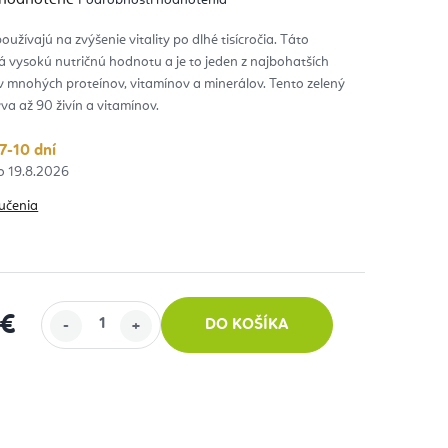
notenie
duktu
oužívajú na zvýšenie vitality po dlhé tisícročia. Táto
 vysokú nutričnú hodnotu a je to jeden z najbohatších
zdičiek.
v mnohých proteínov, vitamínov a minerálov. Tento zelený
va až 90 živín a vitamínov.
7-10 dní
19.8.2026
učenia
 €
DO KOŠÍKA
 cena: