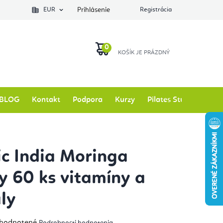
EUR
Prihlásenie
Registrácia
NÁKUPNÝ
KOŠÍK
BLOG
Kontakt
Podpora
Kurzy
Pilates Studio
Zna
c India Moringa
y 60 ks vitamíny a
ly
emerné
hodnotené
Podrobnosti hodnotenia