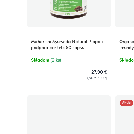
Maharishi Ayurveda Natural Pippali
Organi
podpora pre telo 60 kapsúl
imunity
Skladom
(2 ks)
Sklad
27,90 €
Jednotková
9,30 € / 10 g
cena:
Akcia