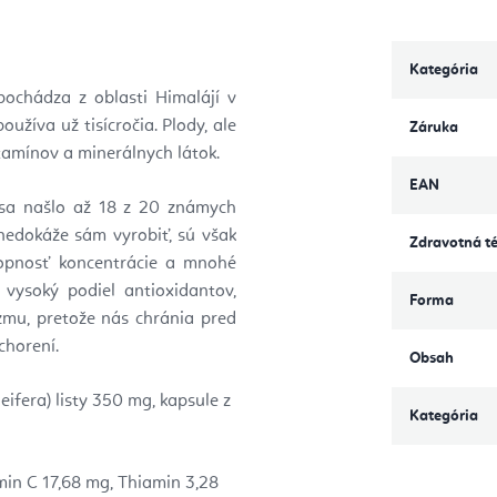
Kategória
ochádza z oblasti Himalájí v
oužíva už tisícročia. Plody, ale
Záruka
tamínov a minerálnych látok.
EAN
h sa našlo až 18 z 20 známych
nedokáže sám vyrobiť, sú však
Zdravotná t
chopnosť koncentrácie a mnohé
 vysoký podiel antioxidantov,
Forma
zmu, pretože nás chránia pred
chorení.
Obsah
fera) listy 350 mg, kapsule z
Kategória
min C 17,68 mg, Thiamin 3,28