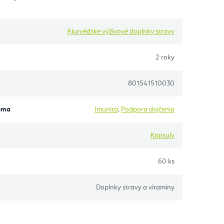
Ajurvédske výživové doplnky stravy
2 roky
801541510030
éma
Imunita
,
Podpora dojčenia
Kapsuly
60 ks
Doplnky stravy a vitamíny