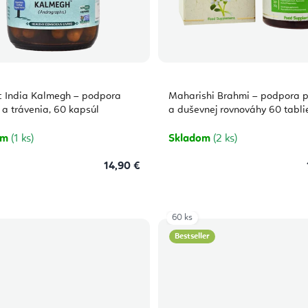
c India Kalmegh – podpora
Maharishi Brahmi – podpora 
 a trávenia, 60 kapsúl
a duševnej rovnováhy 60 tabli
om
(1 ks)
Skladom
(2 ks)
14,90 €
60 ks
Bestseller