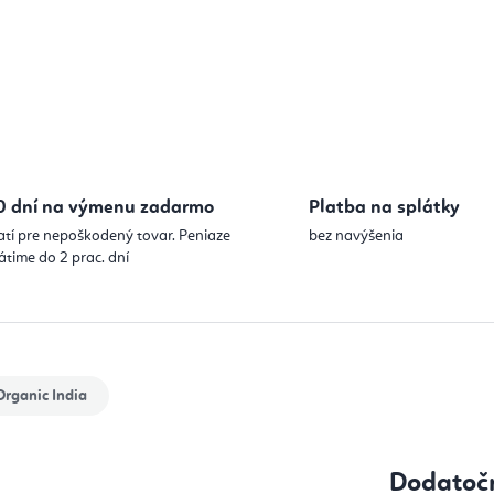
0 dní na výmenu zadarmo
Platba na splátky
atí pre nepoškodený tovar. Peniaze
bez navýšenia
átime do 2 prac. dní
rganic India
Dodatoč