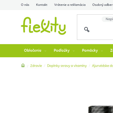
Prejsť
O nás
Kontakt
Vrátenie a reklamácia
Osobný odber 
na
obsah
Oblečenie
Podložky
Pomôcky
Z
Domov
Zdravie
Doplnky stravy a vitamíny
Ajurvédske d