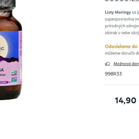
hod
pro
je
Listy Moringy
0,0
sa p
z
superpotravina má
5
hvie
prírodných zdrojo
zázrak v sebe ukrý
Odosielame do 
Možnosti dor
998R33
14,90
Jednotková