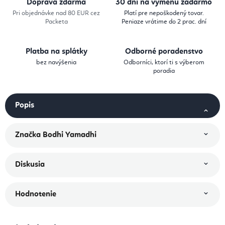
Doprava zdarma
30 dní na výmenu zadarmo
Pri objednávke nad 80 EUR cez
Platí pre nepoškodený tovar.
Packeta
Peniaze vrátime do 2 prac. dní
Platba na splátky
Odborné poradenstvo
bez navýšenia
Odborníci, ktorí ti s výberom
poradia
Popis
Značka
Bodhi Yamadhi
Diskusia
Hodnotenie