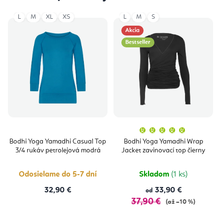
L
M
XL
XS
L
M
S
Akcia
Bestseller
Priemern
hodnoten
produktu
Bodhi Yoga Yamadhi Casual Top
Bodhi Yoga Yamadhi Wrap
je
3/4 rukáv petrolejová modrá
Jacket zavinovací top čierny
5,0
z
5
hviezdičie
Odosielame do 5-7 dní
Skladom
(1 ks)
32,90 €
33,90 €
od
37,90 €
(až –10 %)