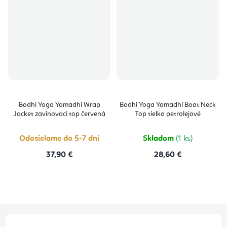
Bodhi Yoga Yamadhi Wrap
Bodhi Yoga Yamadhi Boat Neck
Jacket zavinovací top červená
Top tielko petrolejové
Odosielame do 5-7 dní
Skladom
(1 ks)
37,90 €
28,60 €
Z