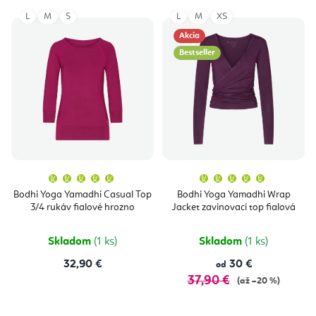
L
M
S
L
M
XS
Akcia
Bestseller
Priemerné
Priemern
hodnotenie
hodnoten
produktu
produktu
Bodhi Yoga Yamadhi Casual Top
Bodhi Yoga Yamadhi Wrap
je
je
3/4 rukáv fialové hrozno
Jacket zavinovací top fialová
5,0
5,0
z
z
5
5
hviezdičiek.
hviezdičie
Skladom
(1 ks)
Skladom
(1 ks)
32,90 €
30 €
od
37,90 €
(až –20 %)