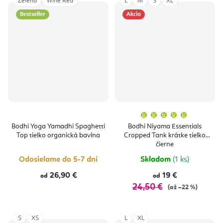
Zelená
Wine Red
L
M
S
XL
Bestseller
Akcia
Priemern
hodnoten
produktu
Bodhi Yoga Yamadhi Spaghetti
Bodhi Niyama Essentials
je
Top tielko organická bavlna
Cropped Tank krátke tielko
5,0
z
čierne
5
hviezdičie
Odosielame do 5-7 dní
Skladom
(1 ks)
26,90 €
19 €
od
od
24,50 €
(až –22 %)
S
XS
L
XL