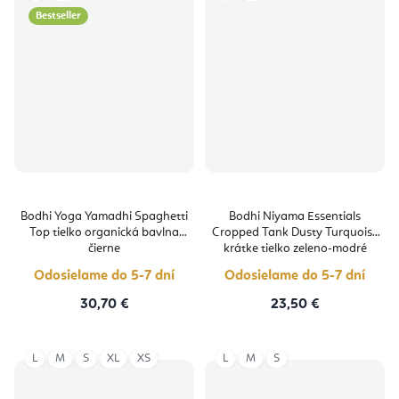
Bestseller
Bodhi Yoga Yamadhi Spaghetti
Bodhi Niyama Essentials
Top tielko organická bavlna
Cropped Tank Dusty Turquoise
čierne
krátke tielko zeleno-modré
Odosielame do 5-7 dní
Odosielame do 5-7 dní
30,70 €
23,50 €
L
M
S
XL
XS
L
M
S