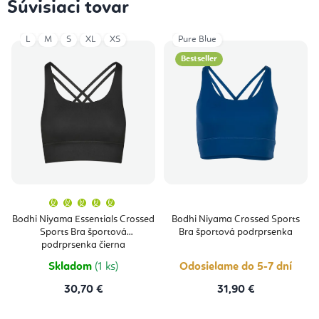
Súvisiaci tovar
L
M
S
XL
XS
Pure Blue
Bestseller
Priemerné
hodnotenie
produktu
Bodhi Niyama Essentials Crossed
Bodhi Niyama Crossed Sports
je
Sports Bra športová
Bra športová podrprsenka
5,0
z
podrprsenka čierna
5
hviezdičiek.
Skladom
(1 ks)
Odosielame do 5-7 dní
30,70 €
31,90 €