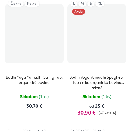
Čierna
Petrol
L
M
S
XL
Akcia
Bodhi Yoga Yamadhi String Top,
Bodhi Yoga Yamadhi Spaghetti
organická bavlna
Top tielko organická bavlna
zelené
Skladom
(1 ks)
Skladom
(1 ks)
30,70 €
25 €
od
30,90 €
(až –19 %)