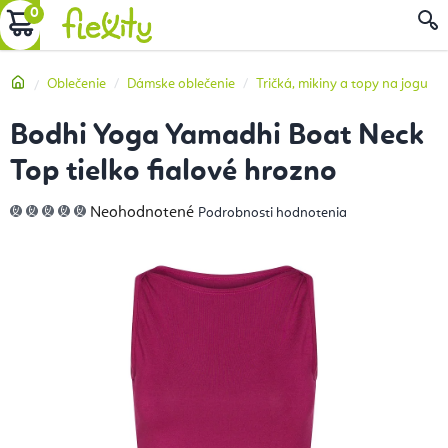
Prejsť
NÁKUPNÝ
na
obsah
KOŠÍK
Domov
Oblečenie
Dámske oblečenie
Tričká, mikiny a topy na jogu
Bodhi Yoga Yamadhi Boat Neck
Top tielko fialové hrozno
Priemerné
Neohodnotené
Podrobnosti hodnotenia
hodnotenie
produktu
je
0,0
z
5
hviezdičiek.