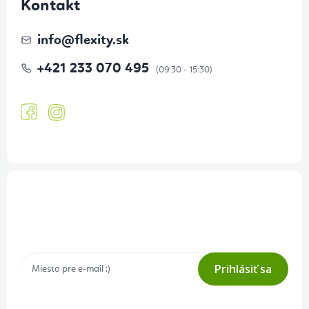
Kontakt
info
@
flexity.sk
+421 233 070 495
Prihlásenie odberu newslettera
Tajné akcie, výpredaje a súťaže na váš e-mail
Prihlásiť sa