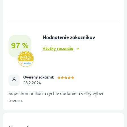
á
p
ä
t
Hodnotenie zákazníkov
i
97 %
e
Všetky recenzie
Overený zákazník
28.2.2024
Super komunikácia rýchle dodanie a veľký výber
tovaru.