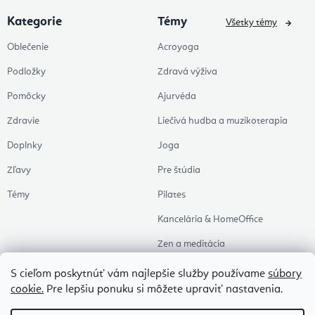
Kategorie
Témy
Všetky témy
Oblečenie
Acroyoga
Podložky
Zdravá výživa
Pomôcky
Ajurvéda
Zdravie
Liečivá hudba a muzikoterapia
Doplnky
Joga
Zľavy
Pre štúdia
Témy
Pilates
Kancelária & HomeOffice
Zen a meditácia
Aromaterapia
S cieľom poskytnúť vám najlepšie služby používame
súbory
cookie.
Pre lepšiu ponuku si môžete upraviť nastavenia.
Zdravý spánok