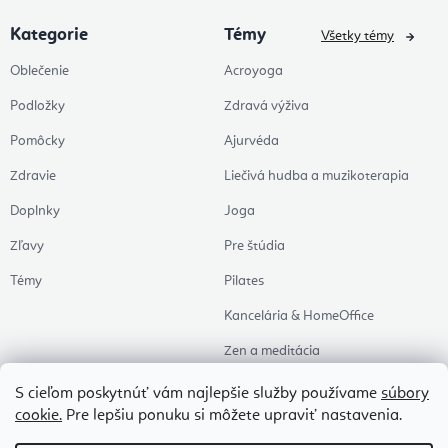
Kategorie
Témy
Všetky témy
Oblečenie
Acroyoga
Podložky
Zdravá výživa
Pomôcky
Ajurvéda
Zdravie
Liečivá hudba a muzikoterapia
Doplnky
Joga
Zľavy
Pre štúdia
Témy
Pilates
Kancelária & HomeOffice
Zen a meditácia
Aromaterapia
S cieľom poskytnúť vám najlepšie služby používame
súbory
cookie.
Pre lepšiu ponuku si môžete upraviť nastavenia.
Zdravý spánok