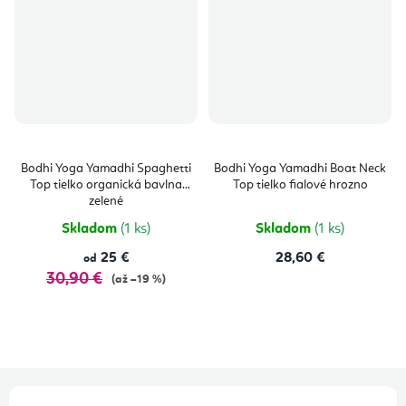
Bodhi Yoga Yamadhi Spaghetti
Bodhi Yoga Yamadhi Boat Neck
Top tielko organická bavlna
Top tielko fialové hrozno
zelené
Skladom
(1 ks)
Skladom
(1 ks)
25 €
28,60 €
od
30,90 €
(až –19 %)
Z