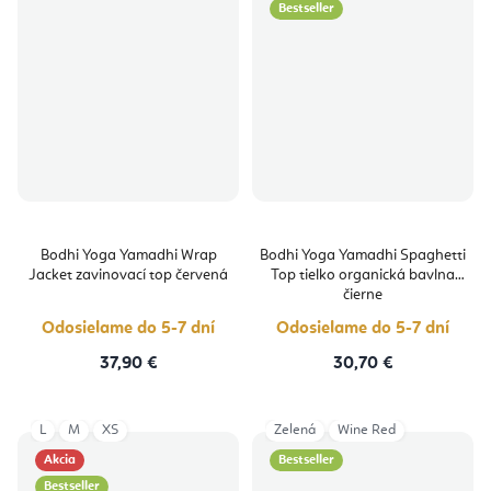
Bestseller
Bodhi Yoga Yamadhi Wrap
Bodhi Yoga Yamadhi Spaghetti
Jacket zavinovací top červená
Top tielko organická bavlna
čierne
Odosielame do 5-7 dní
Odosielame do 5-7 dní
37,90 €
30,70 €
L
M
XS
Zelená
Wine Red
Akcia
Bestseller
Bestseller