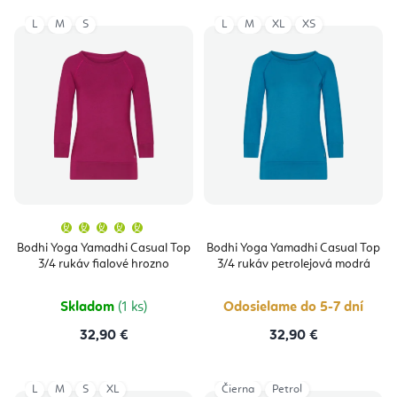
L
M
S
L
M
XL
XS
Priemerné
hodnotenie
produktu
Bodhi Yoga Yamadhi Casual Top
Bodhi Yoga Yamadhi Casual Top
je
3/4 rukáv fialové hrozno
3/4 rukáv petrolejová modrá
5,0
z
5
hviezdičiek.
Skladom
(1 ks)
Odosielame do 5-7 dní
32,90 €
32,90 €
L
M
S
XL
Čierna
Petrol