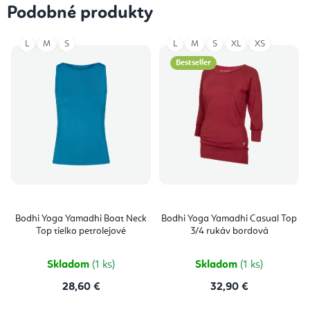
Podobné produkty
L
M
S
L
M
S
XL
XS
Bestseller
Bodhi Yoga Yamadhi Boat Neck
Bodhi Yoga Yamadhi Casual Top
Top tielko petrolejové
3/4 rukáv bordová
Skladom
(1 ks)
Skladom
(1 ks)
28,60 €
32,90 €