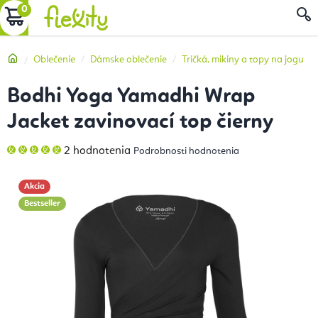
Prejsť
NÁKUPNÝ
na
obsah
KOŠÍK
Domov
Oblečenie
Dámske oblečenie
Tričká, mikiny a topy na jogu
Bodhi Yoga Yamadhi Wrap
Jacket zavinovací top čierny
Priemerné
2 hodnotenia
Podrobnosti hodnotenia
hodnotenie
produktu
je
5,0
Akcia
z
5
Bestseller
hviezdičiek.