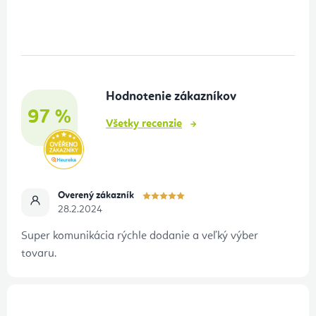
á
p
ä
t
Hodnotenie zákazníkov
i
97 %
e
Všetky recenzie
Overený zákazník
28.2.2024
Super komunikácia rýchle dodanie a veľký výber
tovaru.