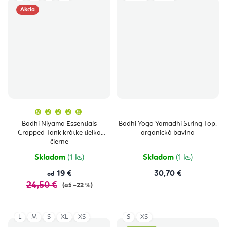
Akcia
Priemerné
hodnotenie
produktu
Bodhi Niyama Essentials
Bodhi Yoga Yamadhi String Top,
je
Cropped Tank krátke tielko
organická bavlna
5,0
z
čierne
5
hviezdičiek.
Skladom
(1 ks)
Skladom
(1 ks)
19 €
30,70 €
od
24,50 €
(až –22 %)
L
M
S
XL
XS
S
XS