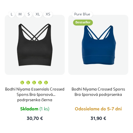
L
M
S
XL
XS
Pure Blue
Bestseller
Priemerné
hodnotenie
produktu
Bodhi Niyama Essentials Crossed
Bodhi Niyama Crossed Sports
je
Sports Bra športová
Bra športová podrprsenka
5,0
z
podrprsenka čierna
5
hviezdičiek.
Skladom
(1 ks)
Odosielame do 5-7 dní
30,70 €
31,90 €