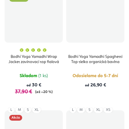
Priemerné
hodnotenie
produktu
Bodhi Yoga Yamadhi Wrap
Bodhi Yoga Yamadhi Spaghetti
je
Jacket zavinovací top fialová
Top tielko organická bavlna
5,0
z
5
hviezdičiek.
Skladom
(1 ks)
Odosielame do 5-7 dní
30 €
26,90 €
od
od
37,90 €
(až –20 %)
L
M
S
XL
L
M
S
XL
XS
Akcia