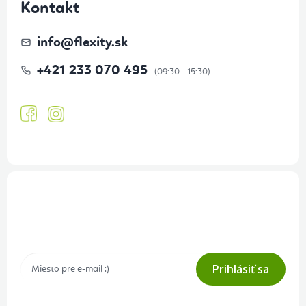
Kontakt
info
@
flexity.sk
+421 233 070 495
Prihlásenie odberu newslettera
Tajné akcie, výpredaje a súťaže na váš e-mail
Prihlásiť sa