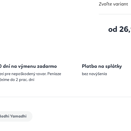
Zvoľte variant
od
26
Jednotková
0 dní na výmenu zadarmo
Platba na splátky
atí pre nepoškodený tovar. Peniaze
bez navýšenia
átime do 2 prac. dní
odhi Yamadhi