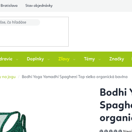
Bratislava
Stav objednávky
dravie
Doplnky
Zľavy
Témy
Značky
y na jogu
Bodhi Yoga Yamadhi Spaghetti Top tielko organická bavlna
Bodhi
Spaghe
organi
Pri
Neo