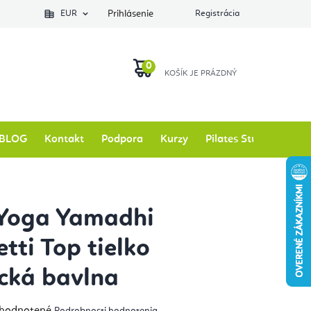
EUR
Prihlásenie
Registrácia
NÁKUPNÝ
KOŠÍK
BLOG
Kontakt
Podpora
Kurzy
Pilates Studio
Zna
 Yoga Yamadhi
tti Top tielko
cká bavlna
emerné
hodnotené
Podrobnosti hodnotenia