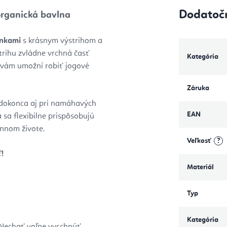
Dodatoč
organická bavlna
enkami
s krásnym výstrihom a
rihu zvládne vrchná časť
Kategória
 vám umožní robiť jogové
Záruka
, dokonca aj pri namáhavých
EAN
a sa flexibilne prispôsobujú
ennom živote.
Veľkosť
?
!
Materiál
Typ
Kategória
Nechať voľne vyschnúť.