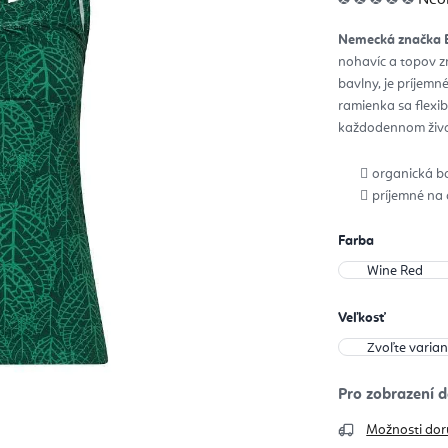
hod
pro
je
Nemecká značka B
0,0
z
nohavíc a topov 
5
hvie
bavlny, je príjemné
ramienka sa flexib
každodennom živo
organická b
príjemné na
Farba
Veľkosť
Možnosti dor