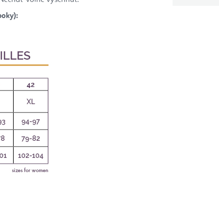
boky):