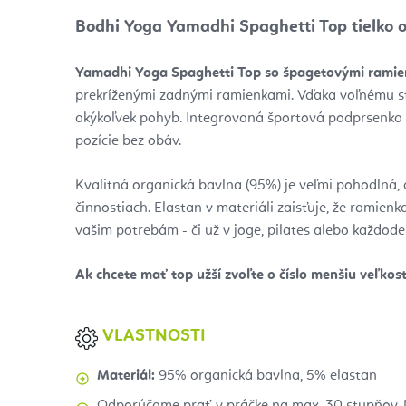
Bodhi Yoga Yamadhi Spaghetti Top tielko 
Yamadhi Yoga Spaghetti Top so špagetovými rami
prekríženými zadnými ramienkami. Vďaka voľnému st
akýkoľvek pohyb. Integrovaná športová podprsenka
pozície bez obáv.
Kvalitná organická bavlna (95%) je veľmi pohodlná
činnostiach. Elastan v materiáli zaisťuje, že ramienk
vašim potrebám - či už v joge, pilates alebo každod
Ak chcete mať top užší zvoľte o číslo menšiu veľkosť
VLASTNOSTI
Materiál:
95% organická bavlna, 5% elastan
Odporúčame prať v práčke na max. 30 stupňov. 