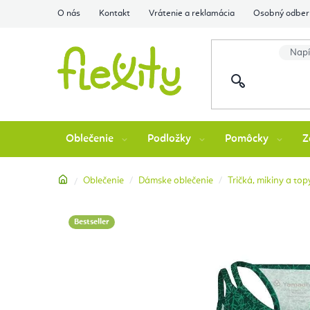
Prejsť
O nás
Kontakt
Vrátenie a reklamácia
Osobný odber 
na
obsah
Oblečenie
Podložky
Pomôcky
Z
Domov
Oblečenie
Dámske oblečenie
Tričká, mikiny a top
Bestseller