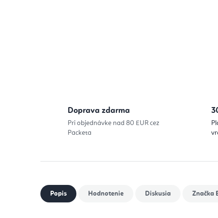
Doprava zdarma
3
Pri objednávke nad 80 EUR cez
Pl
Packeta
vr
Popis
Hodnotenie
Diskusia
Značka
B