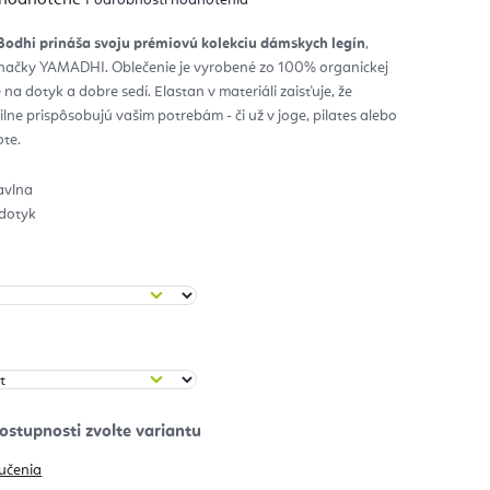
notenie
duktu
odhi prináša svoju prémiovú kolekciu dámskych legín
,
značky YAMADHI. Oblečenie je vyrobené zo 100% organickej
zdičiek.
 na dotyk a dobre sedí. Elastan v materiáli zaisťuje, že
ilne prispôsobujú vašim potrebám - či už v joge, pilates alebo
te.
avlna
 dotyk
učenia