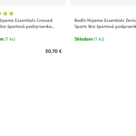
Priemerné
hodnotenie
produktu
Niyama Essentials Crossed
Bodhi Niyama Essentials Zeni
je
5,0
Bra športová podrprsenka
Sports Bra športová podprsen
z
5
hviezdičiek.
om
(1 ks)
Skladom
(1 ks)
30,70 €