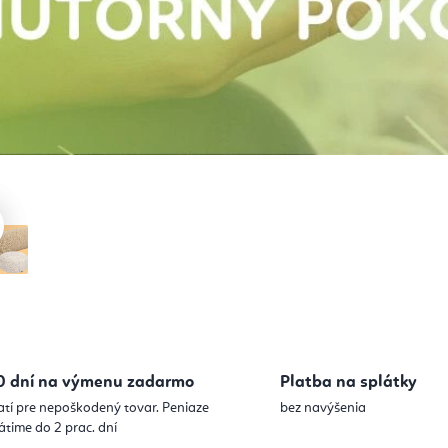
0 dní na výmenu zadarmo
Platba na splátky
atí pre nepoškodený tovar. Peniaze
bez navýšenia
átime do 2 prac. dní