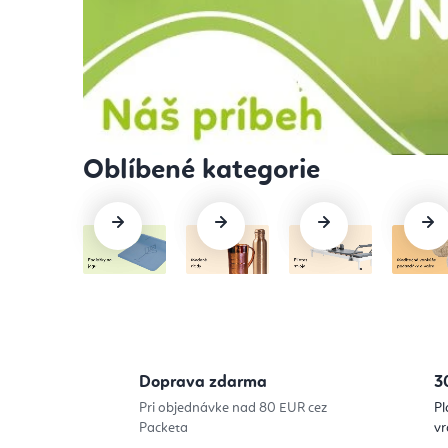
t
y
-
J
o
g
a
,
P
Doprava zdarma
3
i
Pri objednávke nad 80 EUR cez
Pl
Packeta
vr