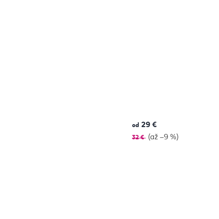
29 €
od
(až –9 %)
32 €