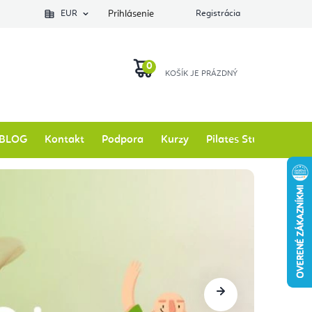
EUR
Prihlásenie
Registrácia
NÁKUPNÝ
KOŠÍK
BLOG
Kontakt
Podpora
Kurzy
Pilates Studio
Zna
Nasledujúce