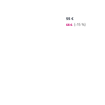
55 €
(–15 %)
65 €