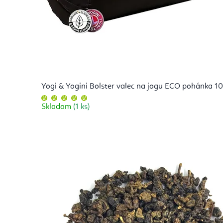
á
c
i
a
Yogi & Yogini Bolster valec na jogu ECO pohánka 1
Priemerné
a
hodnotenie
Skladom
(1 ks)
produktu
je
5,0
A
z
5
hviezdičiek.
j
u
r
v