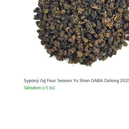
é
d
a
S
h
o
p
Sypaný čaj Four Season Yu Shan GABA Oolong 2025
Skladom
(>5 ks)