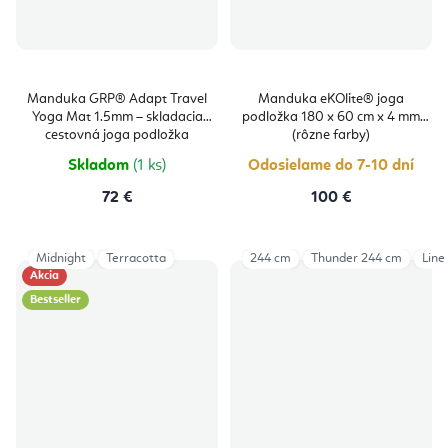
Manduka GRP® Adapt Travel
Manduka eKOlite® joga
Yoga Mat 1.5mm – skladacia
podložka 180 x 60 cm x 4 mm
cestovná joga podložka
(rôzne farby)
Skladom
(1 ks)
Odosielame do 7-10 dní
72 €
100 €
Midnight
Terracotta
244 cm
Thunder 244 cm
Line
Akcia
Bestseller