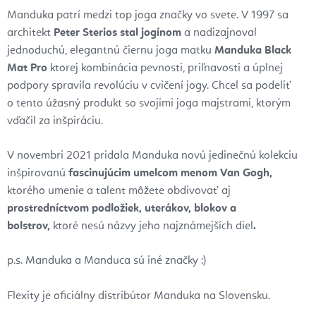
Manduka patrí medzi top joga značky vo svete. V 1997 sa
architekt
Peter Sterios stal jogínom
a nadizajnoval
jednoduchú, elegantnú čiernu joga matku
Manduka Black
Mat Pro
ktorej kombinácia pevnosti, priľnavosti a úplnej
podpory spravila revolúciu v cvičení jogy. Chcel sa podeliť
o tento úžasný produkt so svojimi joga majstrami, ktorým
vďačil za inšpiráciu.
V novembri 2021 pridala Manduka novú jedinečnú kolekciu
inšpirovanú
fascinujúcim umelcom menom Van Gogh,
ktorého umenie a talent môžete obdivovať aj
prostredníctvom podložiek, uterákov, blokov a
bolstrov,
ktoré nesú názvy jeho najznámejších diel
.
p.s. Manduka a Manduca sú iné značky :)
Flexity je oficiálny distribútor Manduka na Slovensku.