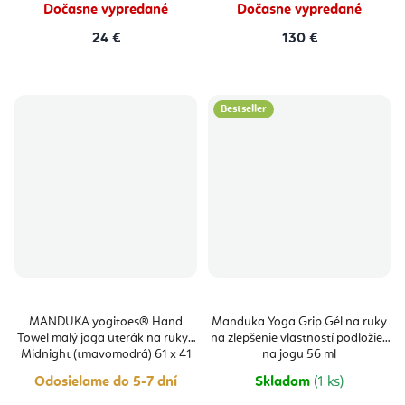
hviezdičiek.
hviezdičie
Dočasne vypredané
Dočasne vypredané
24 €
130 €
Bestseller
MANDUKA yogitoes® Hand
Manduka Yoga Grip Gél na ruky
Towel malý joga uterák na ruky -
na zlepšenie vlastností podložiek
Midnight (tmavomodrá) 61 x 41
na jogu 56 ml
cm
Odosielame do 5-7 dní
Skladom
(1 ks)