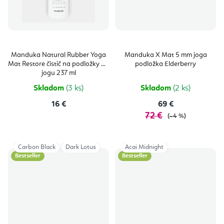
Manduka Natural Rubber Yoga
Manduka X Mat 5 mm joga
Mat Restore čistič na podložky na
podložka Elderberry
jogu 237 ml
Skladom
(3 ks)
Skladom
(2 ks)
16 €
69 €
72 €
(–4 %)
Carbon Black
Dark Lotus
Acai Midnight
Bestseller
Bestseller