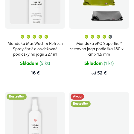
e
s
p
p
r
r
o
o
Priemerné
Priemern
d
hodnotenie
hodnoten
produktu
produktu
d
Manduka Mat Wash & Refresh
Manduka eKO Superlite™
je
je
u
Spray čistič a osviežovač
cestovná joga podložka 180 x 61
5,0
4,7
u
z
z
podložky na jogu 227 ml
cm x 1,5 mm
k
5
5
hviezdičiek.
hviezdičie
k
Skladom
(5 ks)
Skladom
(1 ks)
t
t
16 €
52 €
od
o
o
v
v
Bestseller
Akcia
Bestseller