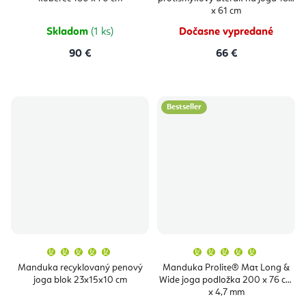
x 61 cm
Skladom
(1 ks)
Dočasne vypredané
90 €
66 €
Bestseller
Priemerné
Priemern
hodnotenie
hodnoten
produktu
produktu
Manduka recyklovaný penový
Manduka Prolite® Mat Long &
je
je
joga blok 23x15x10 cm
Wide joga podložka 200 x 76 cm
5,0
5,0
z
z
x 4,7 mm
5
5