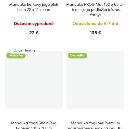
hodnotenie
hodnoten
produktu
produktu
Manduka korkový joga blok
Manduka PRO® Mat 180 x 66 cm
je
je
Lean 22 x 11 x 7 cm
6 mm joga podložka (rôzne
4,5
5,0
z
z
farby)
5
5
hviezdičiek.
hviezdičie
Dočasne vypredané
Odosielame do 5-7 dní
22 €
138 €
Indulge Heather
Bestseller
Bestseller
Manduka Yoga Shala Rug
Manduka Yogitoes Premium
koberec 180 x 70 cm
protišmykový uterák na jogu 180