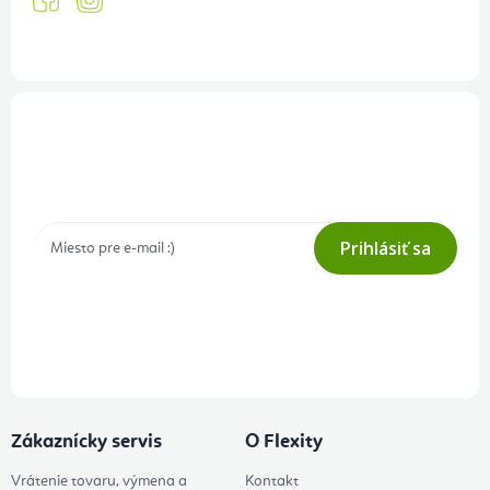
Prihlásenie odberu newslettera
Tajné akcie, výpredaje a súťaže na váš e-mail
Prihlásiť sa
Prihlásením odberu súhlasíte s
podmienkami ochrany osobných
údajov
Zákaznícky servis
O Flexity
Vrátenie tovaru, výmena a
Kontakt