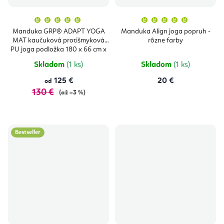
Priemerné
Priemern
hodnotenie
hodnoten
produktu
produktu
Manduka GRP® ADAPT YOGA
Manduka Align joga popruh -
je
je
MAT kaučuková protišmyková
rôzne farby
5,0
5,0
z
z
PU joga podložka 180 x 66 cm x
5
5
5 mm
hviezdičiek.
hviezdičie
Skladom
(1 ks)
Skladom
(1 ks)
125 €
20 €
od
130 €
(až –3 %)
Bestseller