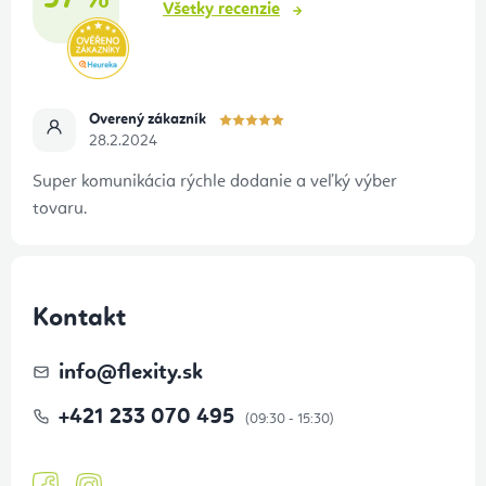
97 %
y
e
Všetky recenzie
v
ý
p
i
Overený zákazník
28.2.2024
s
u
Super komunikácia rýchle dodanie a veľký výber
tovaru.
Kontakt
info
@
flexity.sk
+421 233 070 495