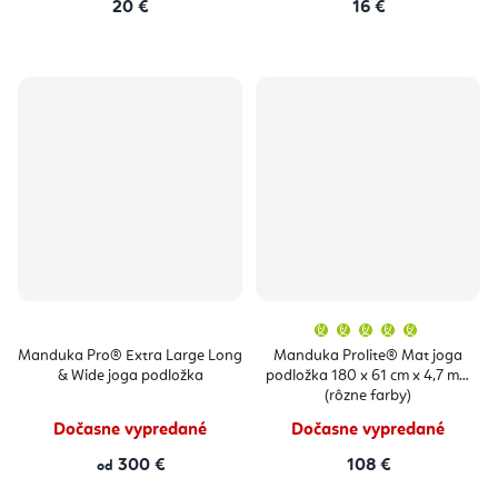
20 €
16 €
Priemern
hodnoten
produktu
Manduka Pro® Extra Large Long
Manduka Prolite® Mat joga
je
& Wide joga podložka
podložka 180 x 61 cm x 4,7 mm
5,0
z
(rôzne farby)
5
hviezdičie
Dočasne vypredané
Dočasne vypredané
300 €
108 €
od