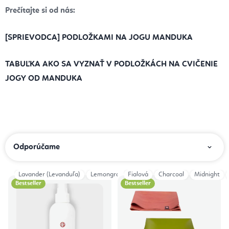
Prečítajte si od nás:
[SPRIEVODCA] PODLOŽKAMI NA JOGU MANDUKA
TABUĽKA AKO SA VYZNAŤ V PODLOŽKÁCH NA CVIČENIE
JOGY OD MANDUKA
R
Odporúčame
a
d
Lavander (Levanduľa)
Lemongrass (Citrónová tráva)
Fialová
Charcoal
Midnight
V
e
Bestseller
Bestseller
ý
n
p
i
i