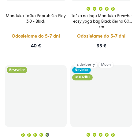
Priemern
hodnoten
produktu
Manduka Taška Popruh Go Play
Taška na jogu Manduka Breathe
je
3.0 - Black
easy yoga bag Black čierna 60
5,0
z
cm
5
hviezdičie
Odosielame do 5-7 dní
Odosielame do 5-7 dní
40 €
35 €
Elderberry
Moon
Bestseller
Novinka
Bestseller
Priemerné
Priemern