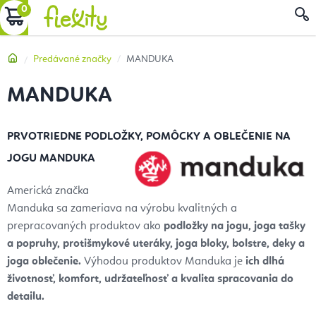
Prejsť
NÁKUPNÝ
na
obsah
KOŠÍK
Domov
Predávané značky
MANDUKA
MANDUKA
PRVOTRIEDNE PODLOŽKY, POMÔCKY A OBLEČENIE NA
JOGU MANDUKA
Americká značka
Manduka sa zameriava na výrobu kvalitných a
prepracovaných produktov ako
podložky na jogu, joga tašky
a popruhy, protišmykové uteráky, joga bloky, bolstre, deky a
joga oblečenie.
Výhodou produktov Manduka je
ich dlhá
životnosť, komfort, udržateľnosť a kvalita spracovania do
detailu.