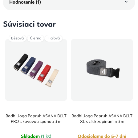
Hodnotenie (1)
Súvisiaci tovar
Béžová
Čierna
Fialová
Bodhi Joga Popruh ASANA BELT
Bodhi Joga Popruh ASANA BELT
PRO s kovovou sponou 3 m
XL s click zapínaním 3 m
Skladom
(1 ks)
Odosielame do 5-7 dní