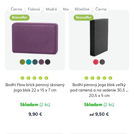
Čierna
Fialová
Modrá
Modrozelená
60x40x4
Zelená
Čierna
Bestseller
Bestseller
Priemerné
Priemern
hodnotenie
hodnoten
produktu
produktu
Bodhi Flow brick penový skosený
Bodhi penový joga blok veľký
je
je
joga blok 22 x 15 x 7 cm
pod ramená a na sedenie 30,5 x
5,0
5,0
z
z
20,5 x 5 cm
5
5
hviezdičiek.
hviezdičie
Skladom
(2 ks)
Skladom
(2 ks)
9,90 €
9,50 €
od