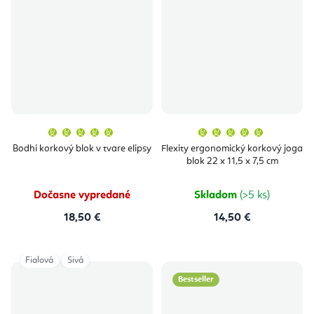
Priemerné
Priemern
hodnotenie
hodnoten
produktu
produktu
Bodhi korkový blok v tvare elipsy
Flexity ergonomický korkový joga
je
je
blok 22 x 11,5 x 7,5 cm
5,0
5,0
z
z
5
5
hviezdičiek.
hviezdičie
Dočasne vypredané
Skladom
(>5 ks)
18,50 €
14,50 €
Fialová
Sivá
Bestseller