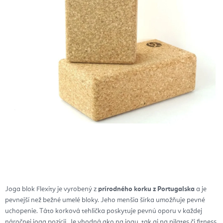
Joga blok Flexity je vyrobený z
prírodného korku z Portugalska
a je
pevnejší než bežné umelé bloky. Jeho menšia šírka umožňuje pevné
uchopenie. Táto korková tehlička poskytuje pevnú oporu v každej
náročnej joga pozícii. Je vhodná ako na jogu, tak aj na pilates či fitness