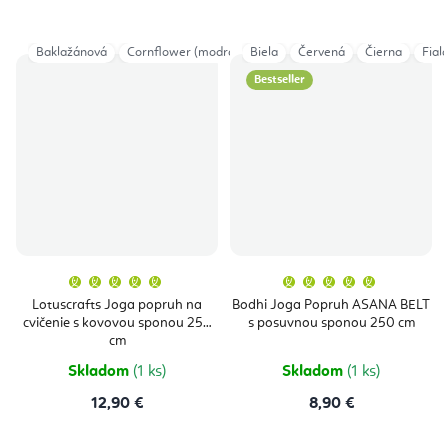
Baklažánová
Cornflower (modrá)
Biela
Červená
Čierna
Fial
Bestseller
Priemerné
Priemern
hodnotenie
hodnoten
produktu
produktu
Lotuscrafts Joga popruh na
Bodhi Joga Popruh ASANA BELT
je
je
cvičenie s kovovou sponou 250
s posuvnou sponou 250 cm
5,0
5,0
z
z
cm
5
5
hviezdičiek.
hviezdičie
Skladom
(1 ks)
Skladom
(1 ks)
12,90 €
8,90 €