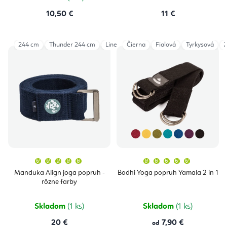
10,50 €
11 €
244 cm
Thunder 244 cm
Linen 305 cm
Čierna
Fialová
Tyrkysová
Priemerné
Priemern
hodnotenie
hodnoten
produktu
produktu
Manduka Align joga popruh -
Bodhi Yoga popruh Yamala 2 in 1
je
je
rôzne farby
5,0
5,0
z
z
5
5
hviezdičiek.
hviezdičie
Skladom
(1 ks)
Skladom
(1 ks)
20 €
7,90 €
od