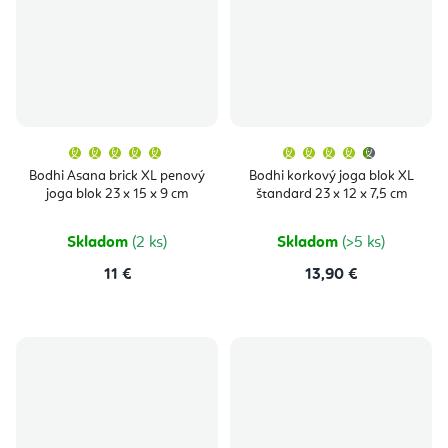
Priemerné
Priemern
hodnotenie
hodnoten
produktu
produktu
Bodhi Asana brick XL penový
Bodhi korkový joga blok XL
je
je
joga blok 23 x 15 x 9 cm
štandard 23 x 12 x 7,5 cm
5,0
4,9
z
z
5
5
hviezdičiek.
hviezdičie
Skladom
(2 ks)
Skladom
(>5 ks)
11 €
13,90 €