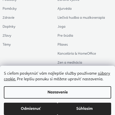
Pomôcky
Ajurvéda
Zdravie
Liečivá hudba a muzikoterapia
Doplnky
Joga
Zľavy
Pre štúdia
Témy
Pilates
Kancelária & HomeOffice
Zen a meditácia
Aromaterapia
S cieľom poskytnúť vám najlepšie služby používame
súbory
cookie.
Pre lepšiu ponuku si môžete upraviť nastavenia.
Zdravý spánok
Naše obľúbené
Nastavenie
Copyright 2026
Flexity
. Všetky práva vyhradené.
Upraviť nastavenie cookies
Odmietnuť
Súhlasím
Vytvoril Shoptet Premium