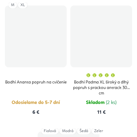
M
XL
Priemern
hodnoten
produktu
Bodhi Ananta popruh na cvičenie
Bodhi Padma XL široký a dlhý
je
popruh s prackou antracit 305
5,0
z
cm
5
hviezdičie
Odosielame do 5-7 dní
Skladom
(2 ks)
6 €
11 €
Fialová
Modrá
Šedá
Zelená