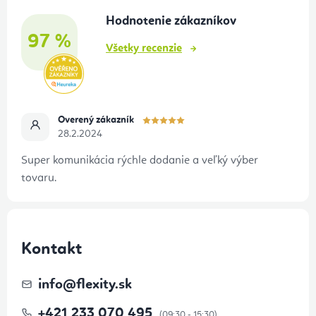
t
Hodnotenie zákazníkov
i
97 %
e
Všetky recenzie
Overený zákazník
28.2.2024
Super komunikácia rýchle dodanie a veľký výber
tovaru.
Kontakt
info
@
flexity.sk
+421 233 070 495