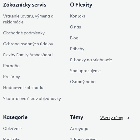
Zákaznícky servis
O Flexity
Vrátenie tovaru, výmena a
Kontakt
reklamácie
O nás
Obchodné podmienky
Blog
Ochrana osobných údajov
Príbehy
Flexity Family Ambasádori
E-booky na stiahnutie
Poradňa
Spolupracujeme
Pre firmy
Osobný odber
Hodnotenie obchodu
Skontrolovať stav objednávky
Kategorie
Témy
Všetky témy
Oblečenie
Acroyoga
Podložky
Zdravá výživa