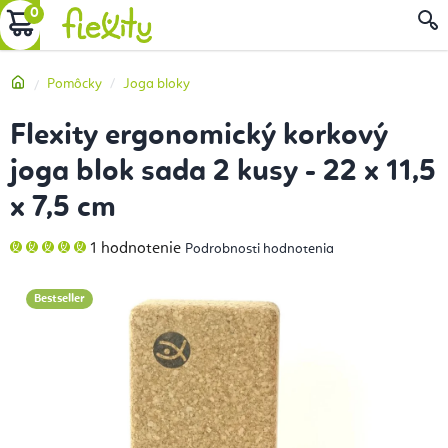
Prejsť
NÁKUPNÝ
na
obsah
KOŠÍK
Domov
Pomôcky
Joga bloky
Flexity ergonomický korkový
joga blok sada 2 kusy - 22 x 11,5
x 7,5 cm
Priemerné
1 hodnotenie
Podrobnosti hodnotenia
hodnotenie
produktu
je
5,0
Bestseller
z
5
hviezdičiek.