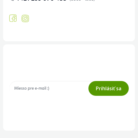
Prihlásenie odberu newslettera
Tajné akcie, výpredaje a súťaže na váš e-mail
Prihlásiť sa
Prihlásením odberu súhlasíte s
podmienkami ochrany osobných
údajov