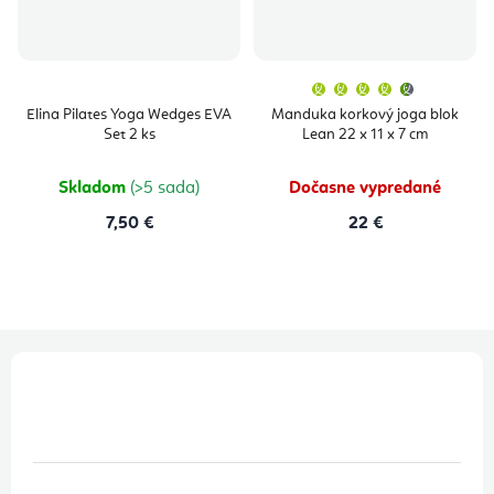
Priemern
hodnoten
produktu
Elina Pilates Yoga Wedges EVA
Manduka korkový joga blok
je
Set 2 ks
Lean 22 x 11 x 7 cm
4,5
z
5
hviezdičie
Skladom
(>5 sada)
Dočasne vypredané
7,50 €
22 €
Z
á
p
ä